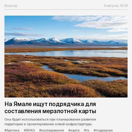
Вслух.ру
6 августа, 19:23
На Ямале ищут подрядчика для
составления мерзлотной карты
Она будет использоваться при планировании развития
территории и проектировании новой инфраструктуры.
#Арктика
#ЯНАО
#исследования
#карта
#тк
#подрядчик