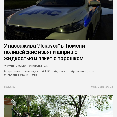
У пассажира "Лексуса" в Тюмени
полицейские изъяли шприц с
жидкостью и пакет с порошком
Мужчина заметно нервничал.
#наркотики
#полиция
#ППС
#досмотр
#уголовное дело
#новости Тюмени
#тк
Вслух.ру
6 августа, 20:28