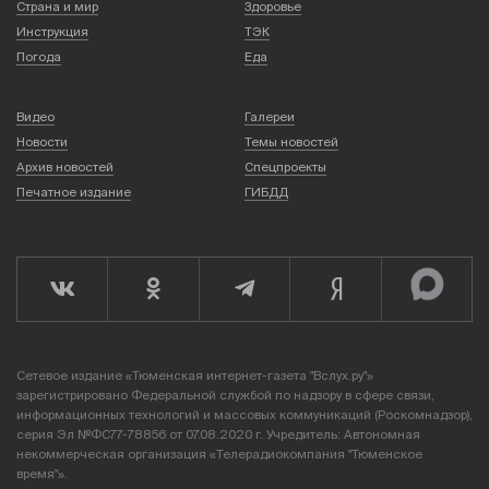
Страна и мир
Здоровье
Инструкция
ТЭК
Погода
Еда
Видео
Галереи
Новости
Темы новостей
Архив новостей
Спецпроекты
Печатное издание
ГИБДД
Сетевое издание «Тюменская интернет-газета "Вслух.ру"»
зарегистрировано Федеральной службой по надзору в сфере связи,
информационных технологий и массовых коммуникаций (Роскомнадзор),
серия Эл №ФС77-78856 от 07.08.2020 г. Учредитель: Автономная
некоммерческая организация «Телерадиокомпания "Тюменское
время"».