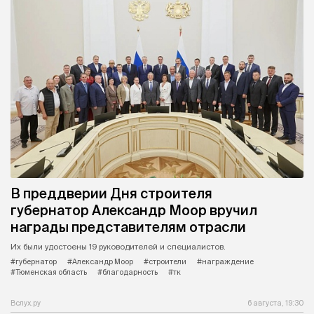
В преддверии Дня строителя
губернатор Александр Моор вручил
награды представителям отрасли
Их были удостоены 19 руководителей и специалистов.
#губернатор
#Александр Моор
#строители
#награждение
#Тюменская область
#благодарность
#тк
Вслух.ру
6 августа, 19:30