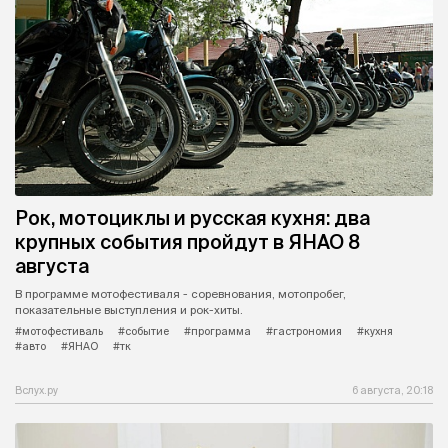
Рок, мотоциклы и русская кухня: два
крупных события пройдут в ЯНАО 8
августа
В программе мотофестиваля - соревнования, мотопробег,
показательные выступления и рок-хиты.
#мотофестиваль
#событие
#программа
#гастрономия
#кухня
#авто
#ЯНАО
#тк
Вслух.ру
6 августа, 20:18