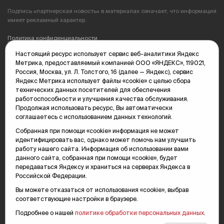
Подпись «партнерская новость» в материалах означает, что информация
имеет рекламный характер.
Политика конфиденциальности
Настоящий ресурс использует сервис веб-аналитики Яндекс
Редакция: 625035, Тюмень, пр. Геологоразведчиков, 28А
Метрика, предоставляемый компанией ООО «ЯНДЕКС», 119021,
(3452) 68-89-05
Россия, Москва, ул. Л. Толстого, 16 (далее — Яндекс), сервис
edit@vsluh.ru
Яндекс Метрика использует файлы «cookie» с целью сбора
технических данных посетителей для обеспечения
Главный редактор: Панкина Т.Ю.
работоспособности и улучшения качества обслуживания.
kika@vsluh.ru
Продолжая использовать ресурс, Вы автоматически
соглашаетесь с использованием данных технологий.
По вопросам рекламы:
(3452) 68-89-78
Собранная при помощи «cookie» информация не может
kotovaev@sibinformburo.ru
идентифицировать вас, однако может помочь нам улучшить
mim@vsluh.ru
работу нашего сайта. Информация об использовании вами
данного сайта, собранная при помощи «cookie», будет
передаваться Яндексу и храниться на серверах Яндекса в
Российской Федерации.
Вы можете отказаться от использования «cookie», выбрав
соответствующие настройки в браузере.
Подробнее о нашей
политике обработки персональных данных
.
© 2000-2026 Тюменская интернет-газета «Вслух.ру»