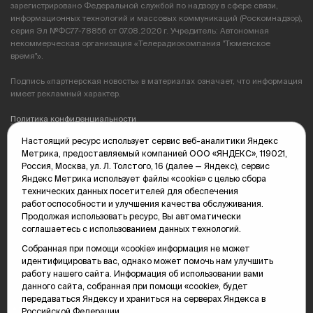
зарегистрировано Федеральной службой по надзору в сфере связи,
информационных технологий и массовых коммуникаций (Роскомнадзор),
серия Эл №ФС77-78856 от 07.08.2020 г. Учредитель: Автономная
некоммерческая организация «Телерадиокомпания "Тюменское
время"».
Подпись «партнерская новость» в материалах означает, что информация
имеет рекламный характер.
Политика конфиденциальности
Настоящий ресурс использует сервис веб-аналитики Яндекс
Редакция: 625035, Тюмень, пр. Геологоразведчиков, 28А
Метрика, предоставляемый компанией ООО «ЯНДЕКС», 119021,
(3452) 68-89-05
Россия, Москва, ул. Л. Толстого, 16 (далее — Яндекс), сервис
edit@vsluh.ru
Яндекс Метрика использует файлы «cookie» с целью сбора
технических данных посетителей для обеспечения
Главный редактор: Панкина Т.Ю.
работоспособности и улучшения качества обслуживания.
kika@vsluh.ru
Продолжая использовать ресурс, Вы автоматически
соглашаетесь с использованием данных технологий.
По вопросам рекламы:
(3452) 68-89-78
Собранная при помощи «cookie» информация не может
kotovaev@sibinformburo.ru
идентифицировать вас, однако может помочь нам улучшить
mim@vsluh.ru
работу нашего сайта. Информация об использовании вами
данного сайта, собранная при помощи «cookie», будет
передаваться Яндексу и храниться на серверах Яндекса в
Российской Федерации.