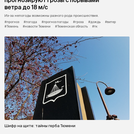
прогнозируют грозы с порывами
ветра до 18 м/с
Из-за непогоды возможны разного рода происшествия.
#прогноз
#погода
#прогноз погоды
#гроза
#дождь
#ветер
#Тюмень
#новости Тюмени
#Тюменская область
#тк
Шифр на щите: тайны герба Тюмени