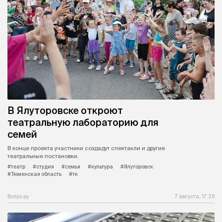
В Ялуторовске откроют
театральную лабораторию для
семей
В конце проекта участники создадут спектакли и другие
театральные постановки.
#театр
#студия
#семья
#культура
#Ялуторовск
#Тюменская область
#тк
Вслух.ру
7 августа, 17:26