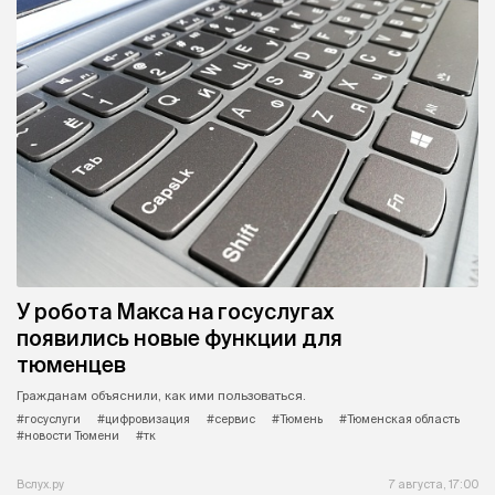
У робота Макса на госуслугах
появились новые функции для
тюменцев
Гражданам объяснили, как ими пользоваться.
#госуслуги
#цифровизация
#сервис
#Тюмень
#Тюменская область
#новости Тюмени
#тк
Вслух.ру
7 августа, 17:00