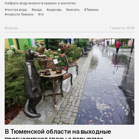
Набрать воду можно в храмах и мечетях.
#чистая вода
#вода
#церковь
#мечеть
#Тюмень
#новости Тюмени
#тк
Вслух.ру
7 августа, 16:09
В Тюменской области на выходные