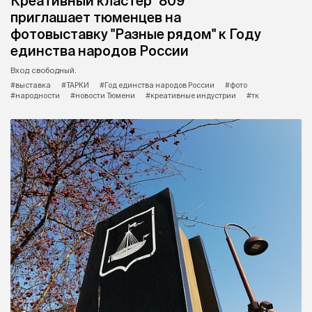
Креативный кластер "809"
приглашает тюменцев на
фотовыставку "Разные рядом" к Году
единства народов России
Вход свободный.
#выставка
#ТАРКИ
#Год единства народов России
#фото
#народности
#новости Тюмени
#креативные индустрии
#тк