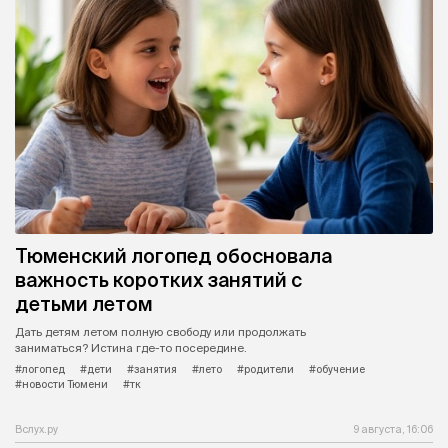
Тюменский логопед обосновала
важность коротких занятий с
детьми летом
Дать детям летом полную свободу или продолжать
заниматься? Истина где-то посередине.
#логопед
#дети
#занятия
#лето
#родители
#обучение
#новости Тюмени
#тк
Вслух.ру
9 августа, 16:06