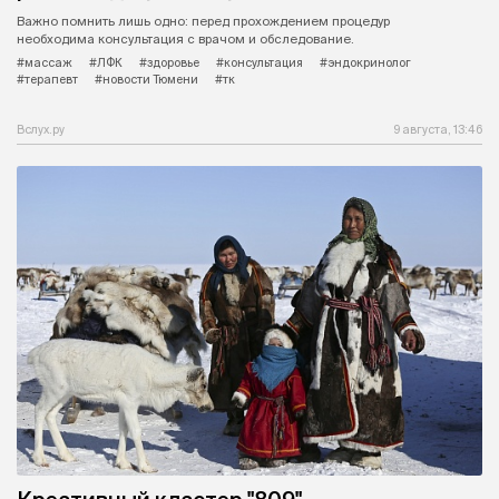
Важно помнить лишь одно: перед прохождением процедур
необходима консультация с врачом и обследование.
#массаж
#ЛФК
#здоровье
#консультация
#эндокринолог
#терапевт
#новости Тюмени
#тк
Вслух.ру
9 августа, 13:46