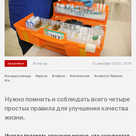
Вслух.ру
12 декабря 2024, 20:16
здоровье
#скорая помощь
#врачи
#советы
#эпилепсия
#новости Тюмени
#тк
Нужно помнить и соблюдать всего четыре
простых правила для улучшения качества
жизни.
Иногда потерять сознание можно, что называется,