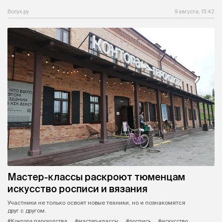
Вслух.ру
9 августа, 15:42
Мастер-классы раскроют тюменцам
искусство росписи и вязания
Участники не только освоят новые техники, но и познакомятся
друг с другом.
#Контора пароходства
#мастер-классы
#роспись
#искусство