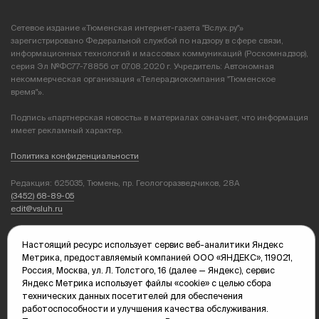
Сетевое издание «Тюменская интернет-газета "Вслух.ру"»
зарегистрировано Федеральной службой по надзору в сфере связи,
информационных технологий и массовых коммуникаций (Роскомнадзор),
серия Эл №ФС77-78856 от 07.08.2020 г. Учредитель: Автономная
некоммерческая организация «Телерадиокомпания "Тюменское
время"».
Подпись «партнерская новость» в материалах означает, что информация
имеет рекламный характер.
Политика конфиденциальности
Редакция: 625035, Тюмень, пр. Геологоразведчиков, 28А
(3452) 68-89-05
edit@vsluh.ru
Главный редактор: Панкина Т.Ю.
Настоящий ресурс использует сервис веб-аналитики Яндекс
kika@vsluh.ru
Метрика, предоставляемый компанией ООО «ЯНДЕКС», 119021,
Россия, Москва, ул. Л. Толстого, 16 (далее — Яндекс), сервис
По вопросам рекламы:
Яндекс Метрика использует файлы «cookie» с целью сбора
(3452) 68-89-78
технических данных посетителей для обеспечения
kotovaev@sibinformburo.ru
работоспособности и улучшения качества обслуживания.
mim@vsluh.ru