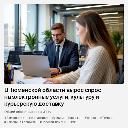
В Тюменской области вырос спрос
на электронные услуги, культуру и
курьерскую доставку
Общий оборот вырос на 3,5%.
#Тюменьстат
#статистика
#услуги
#деньги
#спрос
#Тюмень
#Тюменская область
#новости Тюмени
#тк