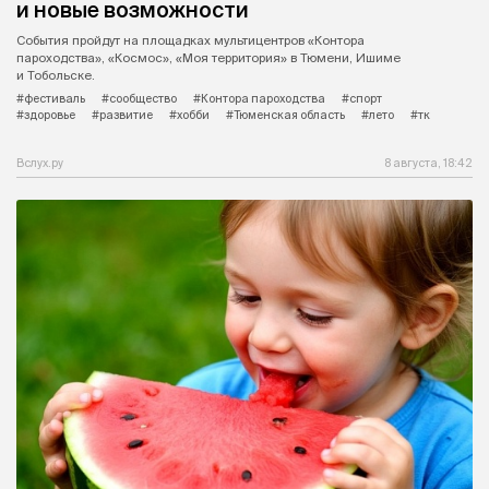
и новые возможности
События пройдут на площадках мультицентров «Контора
пароходства», «Космос», «Моя территория» в Тюмени, Ишиме
и Тобольске.
#фестиваль
#сообщество
#Контора пароходства
#спорт
#здоровье
#развитие
#хобби
#Тюменская область
#лето
#тк
Вслух.ру
8 августа, 18:42