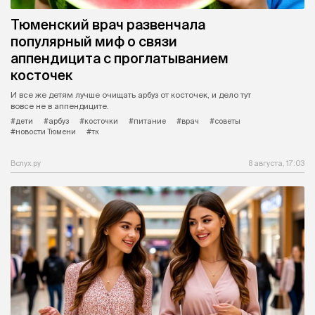
Тюменский врач развенчала
популярный миф о связи
аппендицита с проглатыванием
косточек
И все же детям лучше очищать арбуз от косточек, и дело тут
вовсе не в аппендиците.
#дети
#арбуз
#косточки
#питание
#врач
#советы
#новости Тюмени
#тк
Вслух.ру
8 августа, 17:03