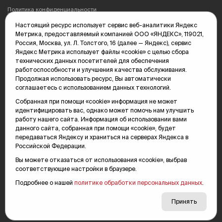
Политика конфиденциальности
Настоящий ресурс использует сервис веб-аналитики Яндекс
Редакция: 625035, Тюмень, пр. Геологоразведчиков, 28А
Метрика, предоставляемый компанией ООО «ЯНДЕКС», 119021,
(3452) 68-89-05
Россия, Москва, ул. Л. Толстого, 16 (далее — Яндекс), сервис
edit@vsluh.ru
Яндекс Метрика использует файлы «cookie» с целью сбора
технических данных посетителей для обеспечения
Главный редактор: Панкина Т.Ю.
работоспособности и улучшения качества обслуживания.
kika@vsluh.ru
Продолжая использовать ресурс, Вы автоматически
соглашаетесь с использованием данных технологий.
По вопросам рекламы:
(3452) 68-89-78
Собранная при помощи «cookie» информация не может
kotovaev@sibinformburo.ru
идентифицировать вас, однако может помочь нам улучшить
mim@vsluh.ru
работу нашего сайта. Информация об использовании вами
данного сайта, собранная при помощи «cookie», будет
передаваться Яндексу и храниться на серверах Яндекса в
Российской Федерации.
Вы можете отказаться от использования «cookie», выбрав
соответствующие настройки в браузере.
Подробнее о нашей
политике обработки персональных данных
.
© 2000-2026 Тюменская интернет-газета «Вслух.ру»
16+
Карта сайта
Принять