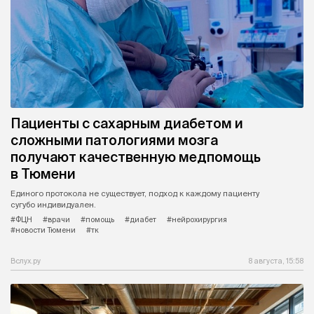
Пациенты с сахарным диабетом и
сложными патологиями мозга
получают качественную медпомощь
в Тюмени
Единого протокола не существует, подход к каждому пациенту
сугубо индивидуален.
#ФЦН
#врачи
#помощь
#диабет
#нейрохирургия
#новости Тюмени
#тк
Вслух.ру
8 августа, 15:58