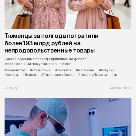
Тюменцы за полгода потратили
более 193 млрд рублей на
непродовольственные товары
Самые скромные расходы пришлись на февраль,
максимальный чек установлен в июне.
#Тюменьстат
#статистика
#торговля
#магазины
#покупки
#деньги
#Тюмень
#Тюменская область
#новости Тюмени
#тк
Вслух.ру
8 августа, 16:53