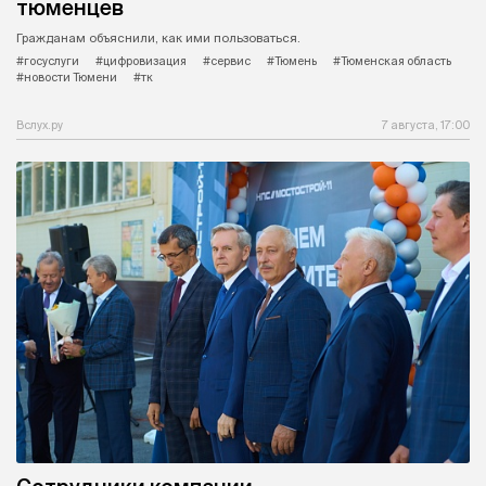
тюменцев
Гражданам объяснили, как ими пользоваться.
#госуслуги
#цифровизация
#сервис
#Тюмень
#Тюменская область
#новости Тюмени
#тк
Вслух.ру
7 августа, 17:00