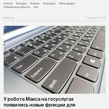
#театр
#студия
#семья
#культура
#Ялуторовск
#Тюменская область
#тк
Вслух.ру
7 августа, 17:26
У робота Макса на госуслугах
появились новые функции для