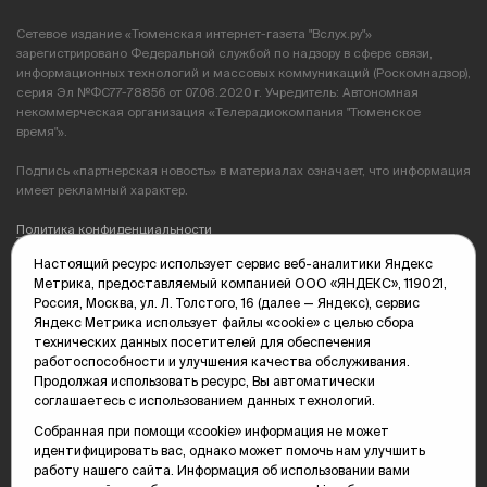
Сетевое издание «Тюменская интернет-газета "Вслух.ру"»
зарегистрировано Федеральной службой по надзору в сфере связи,
информационных технологий и массовых коммуникаций (Роскомнадзор),
серия Эл №ФС77-78856 от 07.08.2020 г. Учредитель: Автономная
некоммерческая организация «Телерадиокомпания "Тюменское
время"».
Подпись «партнерская новость» в материалах означает, что информация
имеет рекламный характер.
Политика конфиденциальности
Настоящий ресурс использует сервис веб-аналитики Яндекс
Редакция: 625035, Тюмень, пр. Геологоразведчиков, 28А
Метрика, предоставляемый компанией ООО «ЯНДЕКС», 119021,
(3452) 68-89-05
Россия, Москва, ул. Л. Толстого, 16 (далее — Яндекс), сервис
edit@vsluh.ru
Яндекс Метрика использует файлы «cookie» с целью сбора
технических данных посетителей для обеспечения
Главный редактор: Панкина Т.Ю.
работоспособности и улучшения качества обслуживания.
kika@vsluh.ru
Продолжая использовать ресурс, Вы автоматически
соглашаетесь с использованием данных технологий.
По вопросам рекламы:
(3452) 68-89-78
Собранная при помощи «cookie» информация не может
kotovaev@sibinformburo.ru
идентифицировать вас, однако может помочь нам улучшить
mim@vsluh.ru
работу нашего сайта. Информация об использовании вами