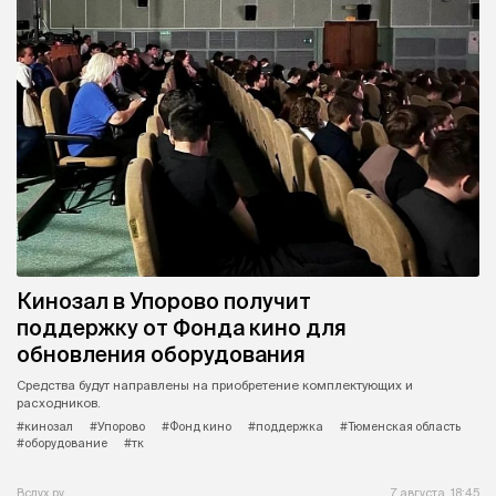
Кинозал в Упорово получит
поддержку от Фонда кино для
обновления оборудования
Средства будут направлены на приобретение комплектующих и
расходников.
#кинозал
#Упорово
#Фонд кино
#поддержка
#Тюменская область
#оборудование
#тк
Вслух.ру
7 августа, 18:45