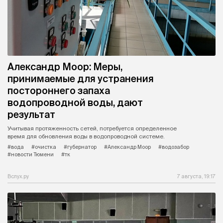
Александр Моор: Меры,
принимаемые для устранения
постороннего запаха
водопроводной воды, дают
результат
Учитывая протяженность сетей, потребуется определенное
время для обновления воды в водопроводной системе.
#вода
#очистка
#губернатор
#Александр Моор
#водозабор
#новости Тюмени
#тк
Вслух.ру
7 августа, 19:17