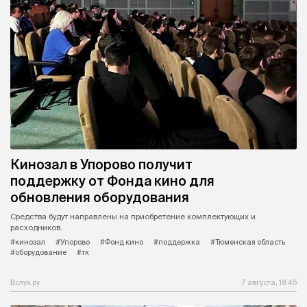
Кинозал в Упорово получит
поддержку от Фонда кино для
обновления оборудования
Средства будут направлены на приобретение комплектующих и
расходников.
#кинозал
#Упорово
#Фонд кино
#поддержка
#Тюменская область
#оборудование
#тк
Вслух.ру
7 августа, 18:45