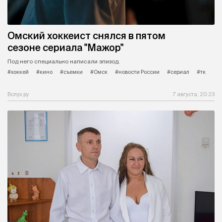
Омский хоккеист снялся в пятом
сезоне сериала "Мажор"
Под него специально написали эпизод.
#хоккей
#кино
#съемки
#Омск
#новости России
#сериал
#тк
Вслух.ру
7 августа, 20:23