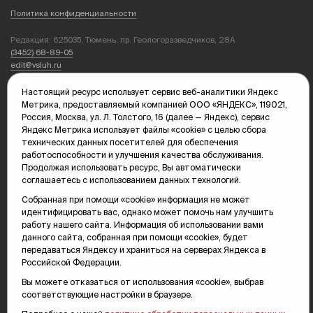
Политика конфиденциальности
Редакция: 625035, Тюмень, пр. Геологоразведчиков, 28А
(3452) 68-89-05
edit@vsluh.ru
Главный редактор: Панкина Т.Ю.
Настоящий ресурс использует сервис веб-аналитики Яндекс
kika@vsluh.ru
Метрика, предоставляемый компанией ООО «ЯНДЕКС», 119021,
Россия, Москва, ул. Л. Толстого, 16 (далее — Яндекс), сервис
По вопросам рекламы:
Яндекс Метрика использует файлы «cookie» с целью сбора
(3452) 68-89-78
технических данных посетителей для обеспечения
kotovaev@sibinformburo.ru
работоспособности и улучшения качества обслуживания.
mim@vsluh.ru
Продолжая использовать ресурс, Вы автоматически
соглашаетесь с использованием данных технологий.
Собранная при помощи «cookie» информация не может
идентифицировать вас, однако может помочь нам улучшить
работу нашего сайта. Информация об использовании вами
данного сайта, собранная при помощи «cookie», будет
передаваться Яндексу и храниться на серверах Яндекса в
Российской Федерации.
© 2000-2026 Тюменская интернет-газета «Вслух.ру»
16+
Карта сайта
Вы можете отказаться от использования «cookie», выбрав
соответствующие настройки в браузере.