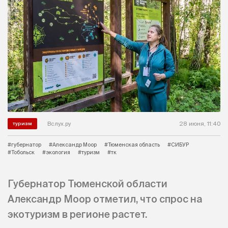
Вслух.ру
28 июня, 11:40
туризм
#губернатор
#Александр Моор
#Тюменская область
#СИБУР
#Тобольск
#экология
#туризм
#тк
Губернатор Тюменской области
Александр Моор отметил, что спрос на
экотуризм в регионе растет.