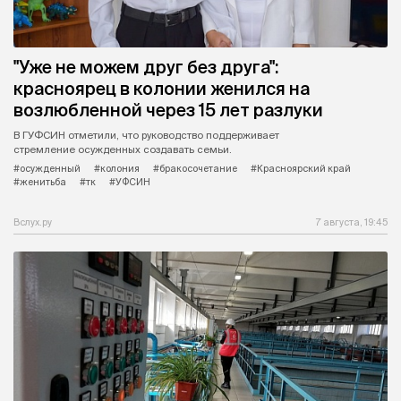
"Уже не можем друг без друга":
красноярец в колонии женился на
возлюбленной через 15 лет разлуки
В ГУФСИН отметили, что руководство поддерживает
стремление осужденных создавать семьи.
#осужденный
#колония
#бракосочетание
#Красноярский край
#женитьба
#тк
#УФСИН
Вслух.ру
7 августа, 19:45