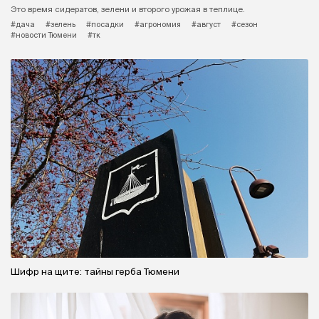
Это время сидератов, зелени и второго урожая в теплице.
#дача
#зелень
#посадки
#агрономия
#август
#сезон
#новости Тюмени
#тк
Шифр на щите: тайны герба Тюмени