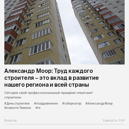
Александр Моор: Труд каждого
строителя – это вклад в развитие
нашего региона и всей страны
Сегодня свой профессиональный праздник отмечают
строители.
#День строителя
#поздравление
#губернатор
#Александр Моор
#новости Тюмени
#тк
Вслух.ру
9 августа, 11:41