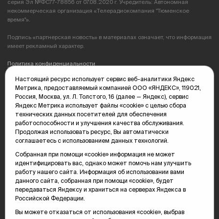
серия Эл №ФС77-78856 от 07.08.2020 г. Учредитель: Автономная
некоммерческая организация «Телерадиокомпания "Тюменское
время"».
Подпись «партнерская новость» в материалах означает, что информация
имеет рекламный характер.
Политика конфиденциальности
Настоящий ресурс использует сервис веб-аналитики Яндекс
Редакция: 625035, Тюмень, пр. Геологоразведчиков, 28А
Метрика, предоставляемый компанией ООО «ЯНДЕКС», 119021,
(3452) 68-89-05
Россия, Москва, ул. Л. Толстого, 16 (далее — Яндекс), сервис
edit@vsluh.ru
Яндекс Метрика использует файлы «cookie» с целью сбора
технических данных посетителей для обеспечения
Главный редактор: Панкина Т.Ю.
работоспособности и улучшения качества обслуживания.
kika@vsluh.ru
Продолжая использовать ресурс, Вы автоматически
соглашаетесь с использованием данных технологий.
По вопросам рекламы:
(3452) 68-89-78
Собранная при помощи «cookie» информация не может
kotovaev@sibinformburo.ru
идентифицировать вас, однако может помочь нам улучшить
mim@vsluh.ru
работу нашего сайта. Информация об использовании вами
данного сайта, собранная при помощи «cookie», будет
передаваться Яндексу и храниться на серверах Яндекса в
Российской Федерации.
Вы можете отказаться от использования «cookie», выбрав