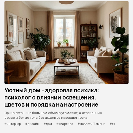
Уютный дом - здоровая психика:
психолог о влиянии освещения,
цветов и порядка на настроение
Яркие оттенки в большом объеме утомляют, а стерильные
серые и белые тона без акцентов навевают тоску.
#интерьер
#дизайн
#дом
#квартира
#новости Тюмени
#тк