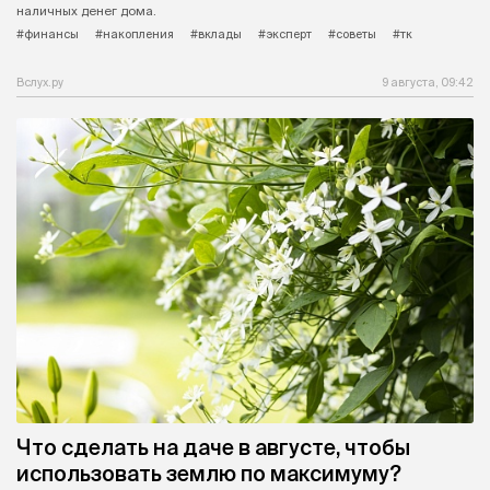
наличных денег дома.
#финансы
#накопления
#вклады
#эксперт
#советы
#тк
Вслух.ру
9 августа, 09:42
Что сделать на даче в августе, чтобы
использовать землю по максимуму?