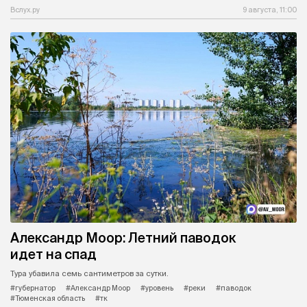
Вслух.ру
9 августа, 11:00
Александр Моор: Летний паводок
идет на спад
Тура убавила семь сантиметров за сутки.
#губернатор
#Александр Моор
#уровень
#реки
#паводок
#Тюменская область
#тк