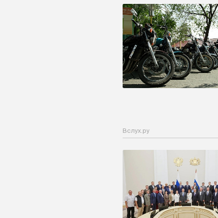
Вслух.ру