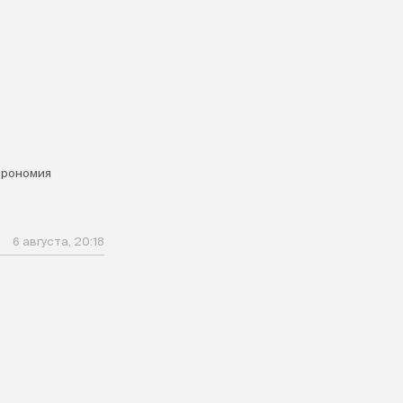
я
трономия
6 августа, 20:18