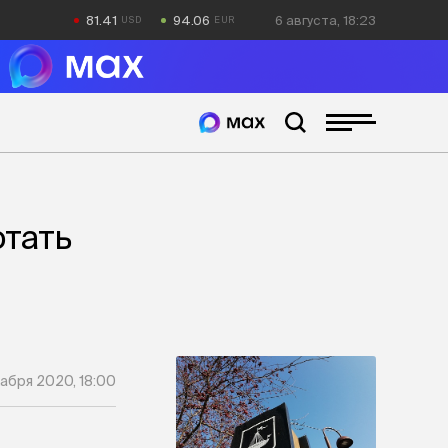
81.41
94.06
6 августа, 18:23
отать
абря 2020, 18:00