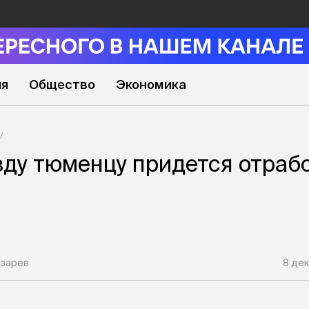
ия
Общество
Экономика
зду тюменцу придется отраб
азарев
8 дек