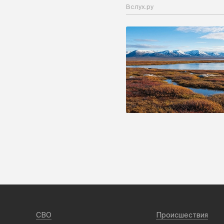
Вслух.ру
СВО
Происшествия