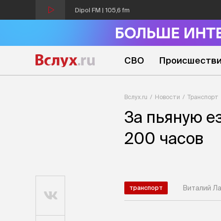
Dipol FM | 105,6 fm
СВО
Происшеств
Вслух.ru
Новости
Транспорт
За пьяную е
200 часов
Виталий Л
транспорт