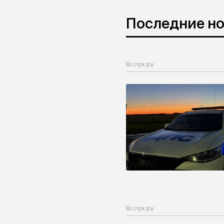
Последние н
Вслух.ру
Вслух.ру