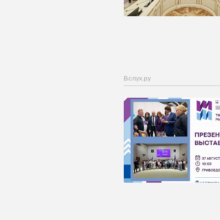
Вслух.ру