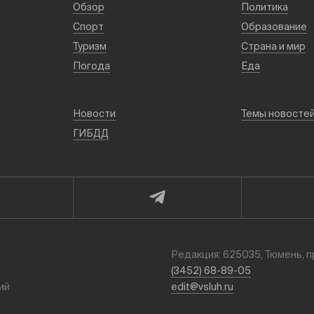
Обзор
Политика
Спорт
Образование
Туризм
Страна и мир
Погода
Еда
Новости
Темы новосте
ГИБДД
Редакция: 625035, Тюмень, п
(3452) 68-89-05
ий
edit@vsluh.ru