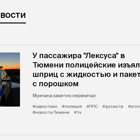
овости
У пассажира "Лексуса" в
Тюмени полицейские изъя
шприц с жидкостью и паке
с порошком
Мужчина заметно нервничал.
#наркотики
#полиция
#ППС
#досмотр
#угол
#новости Тюмени
#тк