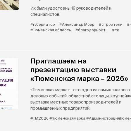
Их были удостоены 19 руководителей и
специалистов.
#губернатор
#Александр Моор
#строители
#
#Тюменская область
#благодарность
#тк
Приглашаем на
презентацию выставки
«Тюменская марка – 2026»
«Тюменская марка» - это одно из самых знаковых
деловых событий областной столицы, крупнейш
выставка местных товаропроизводителей и
промышленных предприятий.
#ТМ2026 #тюменскаямарка #АдминистрацияТюме