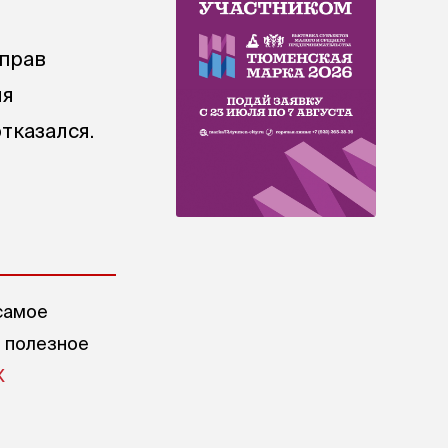
 прав
ия
тказался.
самое
е полезное
X