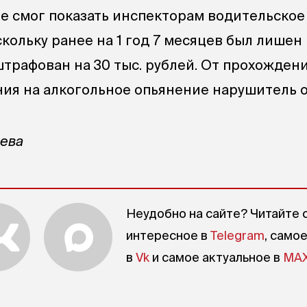
е смог показать инспекторам водительское
кольку ранее на 1 год 7 месяцев был лишен
штрафован на 30 тыс. рублей. От прохожден
ия на алкогольное опьянение нарушитель о
рева
Неудобно на сайте? Читайте 
интересное в
Telegram
, само
в
Vk
и самое актуальное в
MA