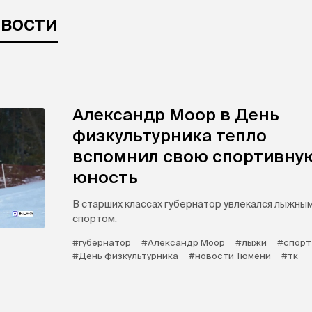
овости
Александр Моор в День
физкультурника тепло
вспомнил свою спортивну
юность
В старших классах губернатор увлекался лыжны
спортом.
#губернатор
#Александр Моор
#лыжи
#спорт
#День физкультурника
#новости Тюмени
#тк