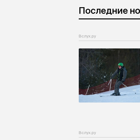
Последние н
Вслух.ру
Вслух.ру