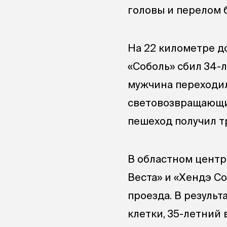
головы и перелом 
На 22 километре д
«Соболь» сбил 34-
мужчина переходил
световозвращающих
пешеход получил т
В областном центре
Веста» и «Хендэ С
проезда. В резуль
клетки, 35-летний