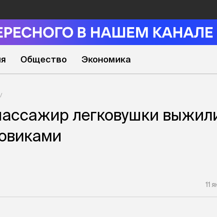
ия
Общество
Экономика
пассажир легковушки выжил
зовиками
11 