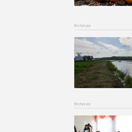
Вслух.ру
Вслух.ру