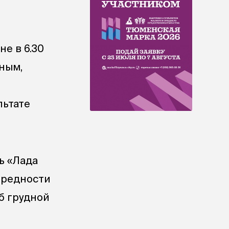
е в 6.30
ным,
льтате
ь «Лада
ередности
б грудной