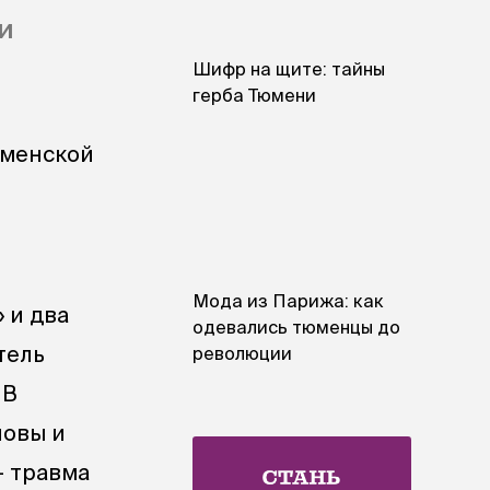
и
Шифр на щите: тайны
герба Тюмени
юменской
Мода из Парижа: как
 и два
одевались тюменцы до
тель
революции
 В
ловы и
— травма