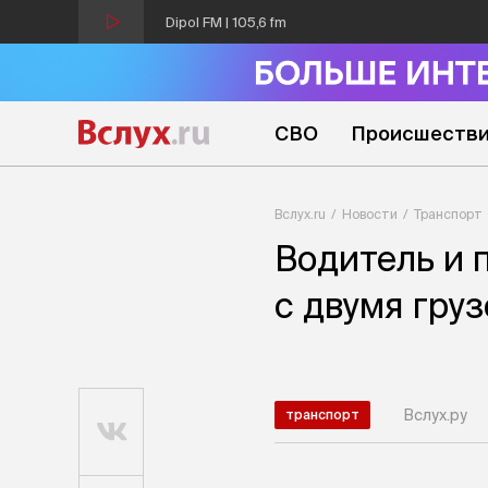
Dipol FM | 105,6 fm
СВО
Происшеств
Вслух.ru
Новости
Транспорт
Водитель и 
с двумя гру
Вслух.ру
транспорт