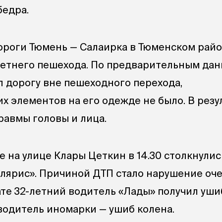
бедра.
ороги Тюмень — Салаирка в Тюменском район
летнего пешехода. По предварительным дан
 дорогу вне пешеходного перехода,
 элементов на его одежде не было. В резу
равмы головы и лица.
 на улице Клары Цеткин в 14.30 столкнулис
олярис». Причиной ДТП стало нарушение оч
тате 32-летний водитель «Лады» получил уши
 водитель иномарки — ушиб колена.