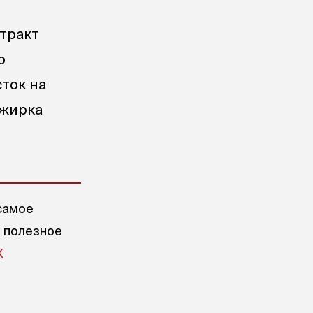
 тракт
о
ток на
ажирка
самое
е полезное
X