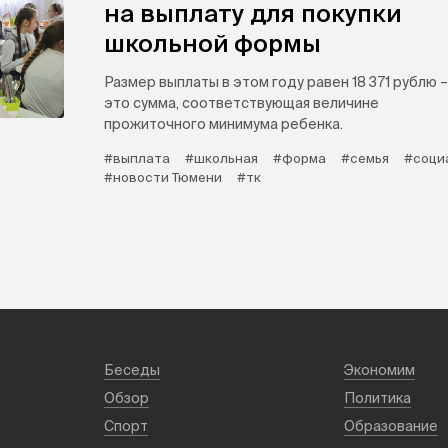
на выплату для покупки
школьной формы
Размер выплаты в этом году равен 18 371 рублю –
это сумма, соответствующая величине
прожиточного минимума ребенка.
#выплата
#школьная
#форма
#семья
#соци
#новости Тюмени
#тк
Беседы
Экономим
Обзор
Политика
Спорт
Образование