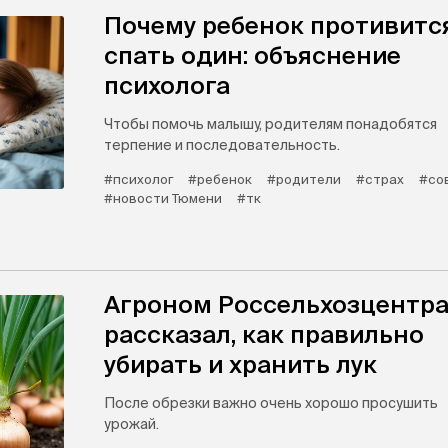
Почему ребенок противитс
спать один: объяснение
психолога
Чтобы помочь малышу, родителям понадобятся
терпение и последовательность.
#психолог
#ребенок
#родители
#страх
#со
#новости Тюмени
#тк
Агроном Россельхозцентр
рассказал, как правильно
убирать и хранить лук
После обрезки важно очень хорошо просушить
урожай.