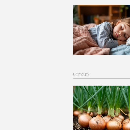
Вслух.ру