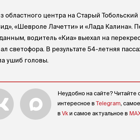
из областного центра на Старый Тобольский
ид», «Шевроле Лачетти» и «Лада Калина». П
анным, водитель «Киа» выехал на перекрес
л светофора. В результате 54-летняя пасс
а ушиб головы.
Неудобно на сайте? Читайте 
интересное в
Telegram
, само
в
Vk
и самое актуальное в
MA