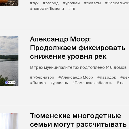
#лук
#огород
#урожай
#советы
#Россельхо
#новости Тюмени
#тк
Александр Моор:
Продолжаем фиксировать
снижение уровня рек
В трех муниципалитетах подтоплено 146 домов.
#губернатор
#Александр Моор
#паводок
#ре
#Пышма
#уровень
#Тюменская область
#тк
Тюменские многодетные
семьи могут рассчитывать