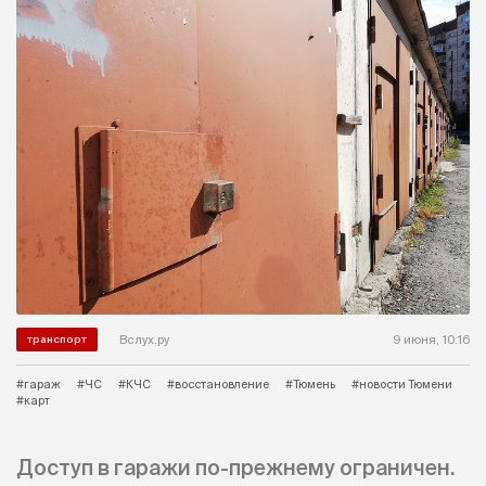
Вслух.ру
9 июня, 10:16
транспорт
#гараж
#ЧС
#КЧС
#восстановление
#Тюмень
#новости Тюмени
#карт
Доступ в гаражи по-прежнему ограничен.