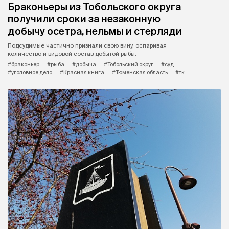
Браконьеры из Тобольского округа
получили сроки за незаконную
добычу осетра, нельмы и стерляди
Подсудимые частично признали свою вину, оспаривая
количество и видовой состав добытой рыбы.
#браконьер
#рыба
#добыча
#Тобольский округ
#суд
#уголовное дело
#Красная книга
#Тюменская область
#тк