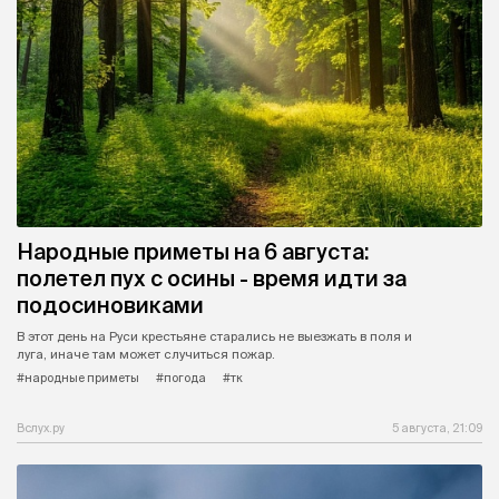
Народные приметы на 6 августа:
полетел пух с осины - время идти за
подосиновиками
В этот день на Руси крестьяне старались не выезжать в поля и
луга, иначе там может случиться пожар.
#народные приметы
#погода
#тк
Вслух.ру
5 августа, 21:09