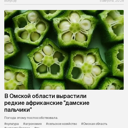
Вслух.ру
5 августа, 20:28
В Омской области вырастили
редкие африканские "дамские
пальчики"
Погода этому поспособствовала.
#культура
#агрономия
#сельское хозяйство
#Омская область
#новости России
#тк