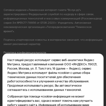
Сетевое издание «Тюменская интернет-газета "Вслух.ру"»
зарегистрировано Федеральной службой по надзору в сфере связи,
информационных технологий и массовых коммуникаций (Роскомнадзор),
серия Эл №ФС77-78856 от 07.08.2020 г. Учредитель: Автономная
некоммерческая организация «Телерадиокомпания "Тюменское
время"».
Подпись «партнерская новость» в материалах означает, что информация
имеет рекламный характер.
Политика конфиденциальности
Настоящий ресурс использует сервис веб-аналитики Яндекс
Редакция: 625035, Тюмень, пр. Геологоразведчиков, 28А
Метрика, предоставляемый компанией ООО «ЯНДЕКС», 119021,
(3452) 68-89-05
Россия, Москва, ул. Л. Толстого, 16 (далее — Яндекс), сервис
edit@vsluh.ru
Яндекс Метрика использует файлы «cookie» с целью сбора
технических данных посетителей для обеспечения
Главный редактор: Панкина Т.Ю.
работоспособности и улучшения качества обслуживания.
kika@vsluh.ru
Продолжая использовать ресурс, Вы автоматически
соглашаетесь с использованием данных технологий.
По вопросам рекламы:
(3452) 68-89-78
Собранная при помощи «cookie» информация не может
kotovaev@sibinformburo.ru
идентифицировать вас, однако может помочь нам улучшить
mim@vsluh.ru
работу нашего сайта. Информация об использовании вами