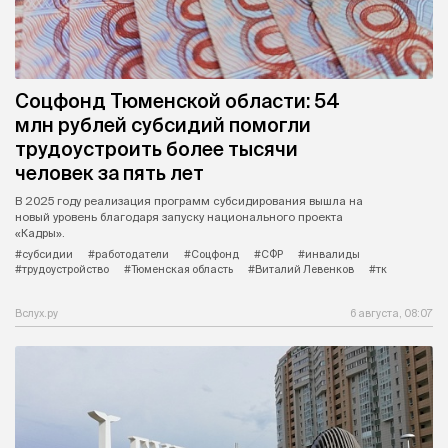
Соцфонд Тюменской области: 54
млн рублей субсидий помогли
трудоустроить более тысячи
человек за пять лет
В 2025 году реализация программ субсидирования вышла на
новый уровень благодаря запуску национального проекта
«Кадры».
#субсидии
#работодатели
#Соцфонд
#СФР
#инвалиды
#трудоустройство
#Тюменская область
#Виталий Левенков
#тк
Вслух.ру
6 августа, 08:07