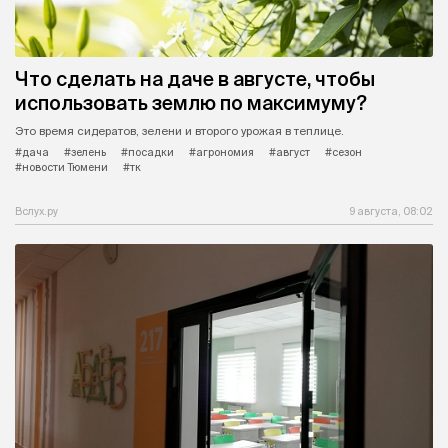
Что сделать на даче в августе, чтобы
использовать землю по максимуму?
Это время сидератов, зелени и второго урожая в теплице.
#дача
#зелень
#посадки
#агрономия
#август
#сезон
#новости Тюмени
#тк
Вслух.ру
9 августа, 08:02