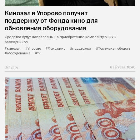
Кинозал в Упорово получит
поддержку от Фонда кино для
обновления оборудования
Средства будут направлены на приобретение комплектующих и
расходников.
#кинозал
#Упорово
#Фонд кино
#поддержка
#Тюменская область
#оборудование
#тк
Вслух.ру
6 августа, 18:40