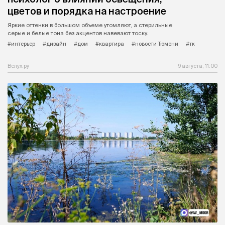
цветов и порядка на настроение
Яркие оттенки в большом объеме утомляют, а стерильные
серые и белые тона без акцентов навевают тоску.
#интерьер
#дизайн
#дом
#квартира
#новости Тюмени
#тк
Вслух.ру
9 августа, 11:00