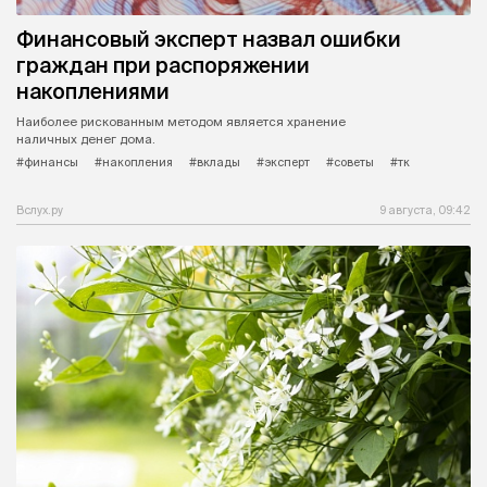
Финансовый эксперт назвал ошибки
граждан при распоряжении
накоплениями
Наиболее рискованным методом является хранение
наличных денег дома.
#финансы
#накопления
#вклады
#эксперт
#советы
#тк
Вслух.ру
9 августа, 09:42