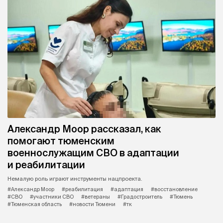
Александр Моор рассказал, как
помогают тюменским
военнослужащим СВО в адаптации
и реабилитации
Немалую роль играют инструменты нацпроекта.
#Александр Моор
#реабилитация
#адаптация
#восстановление
#СВО
#участники СВО
#ветераны
#Градостроитель
#Тюмень
#Тюменская область
#новости Тюмени
#тк