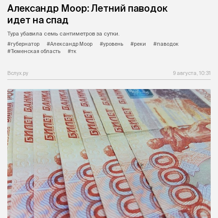
Александр Моор: Летний паводок
идет на спад
Тура убавила семь сантиметров за сутки.
#губернатор
#Александр Моор
#уровень
#реки
#паводок
#Тюменская область
#тк
Вслух.ру
9 августа, 10:31