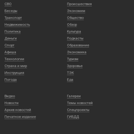
СВО
Происшествия
Беседы
Экономим
Транспорт
Общество
Недвижимость
Обзор
Политика
Культура
Деньги
Подкасты
Спорт
Образование
Афиша
Экономика
Технологии
Туризм
Страна и мир
Здоровье
Инструкция
ТЭК
Погода
Еда
Видео
Галереи
Новости
Темы новостей
Архив новостей
Спецпроекты
Печатное издание
ГИБДД