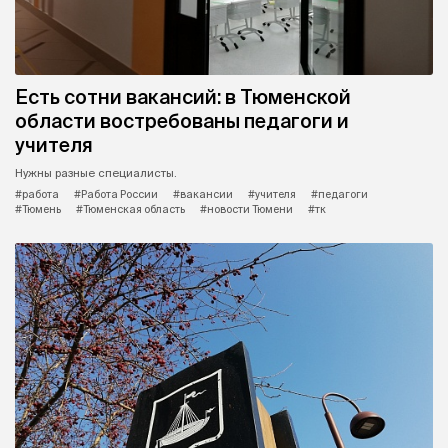
Есть сотни вакансий: в Тюменской
области востребованы педагоги и
учителя
Нужны разные специалисты.
#работа
#Работа России
#вакансии
#учителя
#педагоги
#Тюмень
#Тюменская область
#новости Тюмени
#тк