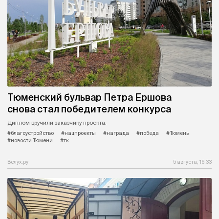
Тюменский бульвар Петра Ершова
снова стал победителем конкурса
Диплом вручили заказчику проекта.
#благоустройство
#нацпроекты
#награда
#победа
#Тюмень
#новости Тюмени
#тк
Вслух.ру
5 августа, 16:33