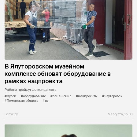
В Ялуторовском музейном
комплексе обновят оборудование в
рамках нацпроекта
Работы пройдут до конца лета.
#музей
#оборудование
#оснащение
#нацпроекты
#Ялуторовск
#Тюменская область
#тк
Вслух.ру
5 августа, 15:08