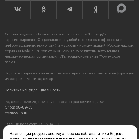
Сетевое издание «Тюменская интернет-газета "Вслух.ру"»
зарегистрировано Федеральной службой по надзору в сфере связи,
информационных технологий и массовых коммуникаций (Роскомнадзор),
серия Эл №ФС77-78856 от 07.08.2020 г. Учредитель: Автономная
некоммерческая организация «Телерадиокомпания "Тюменское
время"».
Подпись «партнерская новость» в материалах означает, что информация
имеет рекламный характер.
Политика конфиденциальности
Редакция: 625035, Тюмень, пр. Геологоразведчиков, 28А
(3452) 68-89-05
edit@vsluh.ru
Главный редактор: Панкина Т.Ю.
kika@vsluh.ru
Настоящий ресурс использует сервис веб-аналитики Яндекс