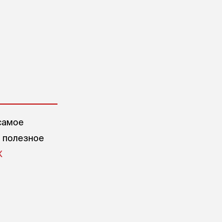
самое
е полезное
X