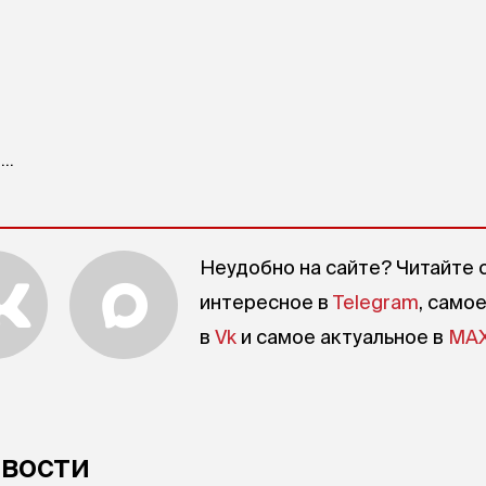
..
Неудобно на сайте? Читайте 
интересное в
Telegram
, само
в
Vk
и самое актуальное в
MA
овости