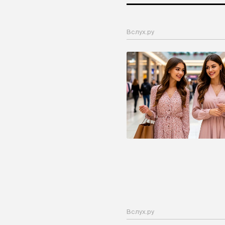
Вслух.ру
Вслух.ру