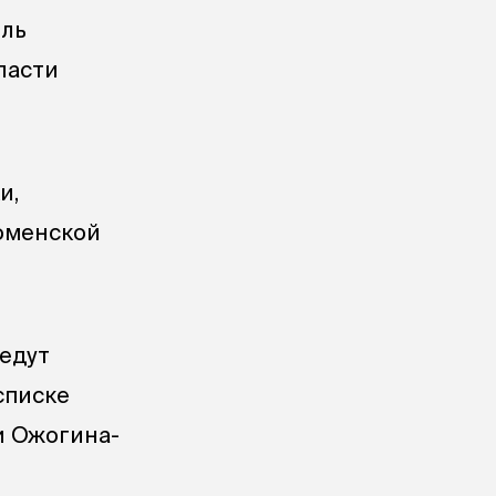
ель
ласти
и,
Тюменской
ведут
 списке
и Ожогина-