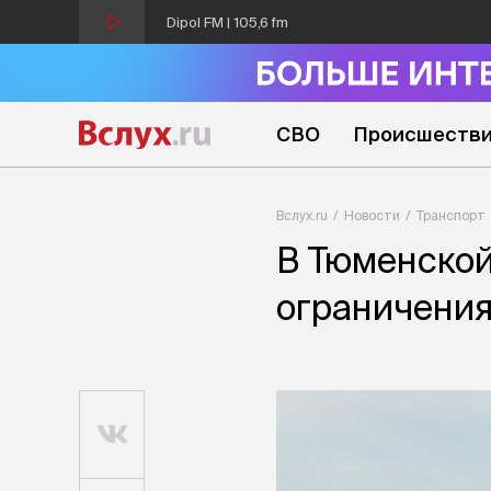
Dipol FM | 105,6 fm
СВО
Происшеств
Вслух.ru
Новости
Транспорт
В Тюменской
ограничения