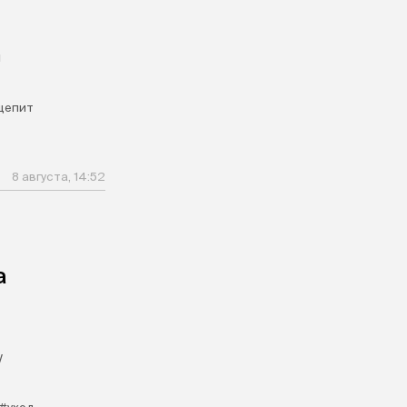
и
щепит
8 августа, 14:52
а
у