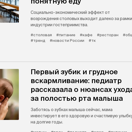
понятную еду
Социально-экономический эффект от
возрождения столовых выходит далеко за рамк
индустрии гостеприимства.
#столовая
#питание
#кафе
#ресторан
#об
#тренд
#новости России
#тк
Первый зубик и грудное
вскармливание: педиатр
рассказала о нюансах уход
за полостью рта малыша
Заботясь о зубках малыша сейчас, мама
инвестирует в его здоровую и счастливую улыбк
на долгие годы.