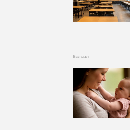
Вслух.ру