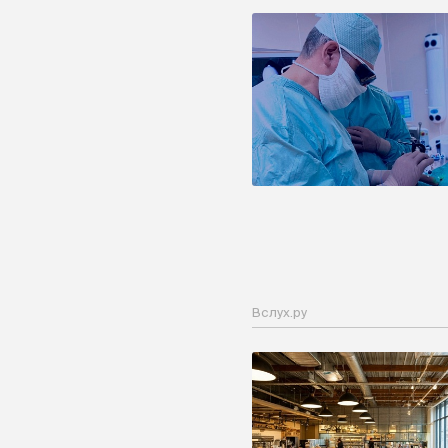
Вслух.ру