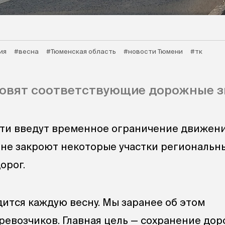
ия
#весна
#Тюменская область
#новости Тюмени
#тк
новят соответствующие дорожные з
ти введут временное ограничение движени
ионе закроют некоторые участки региональн
орог.
ится каждую весну. Мы заранее об этом
евозчиков. Главная цель — сохранение доро