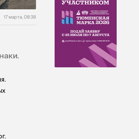
17 марта, 08:38
наки.
я.
ых
г.