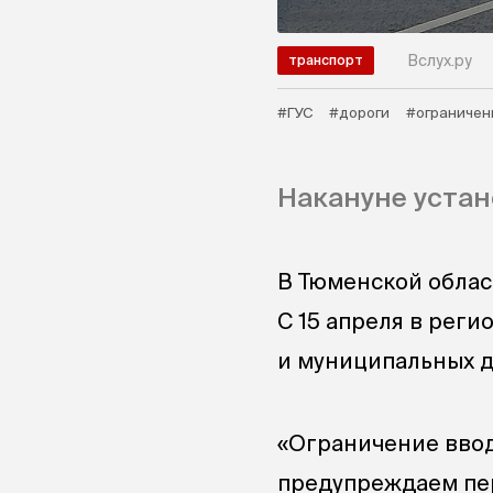
Вслух.ру
транспорт
#ГУС
#дороги
#ограничен
Накануне уста
В Тюменской облас
С 15 апреля в рег
и муниципальных д
«Ограничение ввод
предупреждаем пер