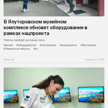
В Ялуторовском музейном
комплексе обновят оборудование в
рамках нацпроекта
Работы пройдут до конца лета.
#музей
#оборудование
#оснащение
#нацпроекты
#Ялуторовск
#Тюменская область
#тк
Вслух.ру
5 августа, 15:08