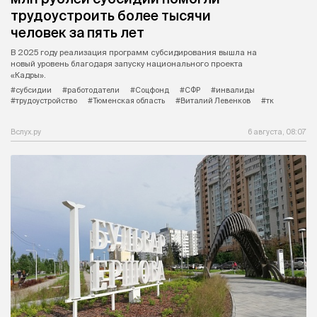
трудоустроить более тысячи
человек за пять лет
В 2025 году реализация программ субсидирования вышла на
новый уровень благодаря запуску национального проекта
«Кадры».
#субсидии
#работодатели
#Соцфонд
#СФР
#инвалиды
#трудоустройство
#Тюменская область
#Виталий Левенков
#тк
Вслух.ру
6 августа, 08:07