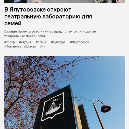
В Ялуторовске откроют
театральную лабораторию для
семей
В конце проекта участники создадут спектакли и другие
театральные постановки.
#театр
#студия
#семья
#культура
#Ялуторовск
#Тюменская область
#тк