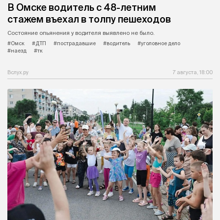
В Омске водитель с 48-летним
стажем въехал в толпу пешеходов
Состояние опьянения у водителя выявлено не было.
#Омск
#ДТП
#пострадавшие
#водитель
#уголовное дело
#наезд
#тк
Вслух.ру
7 августа, 18:00