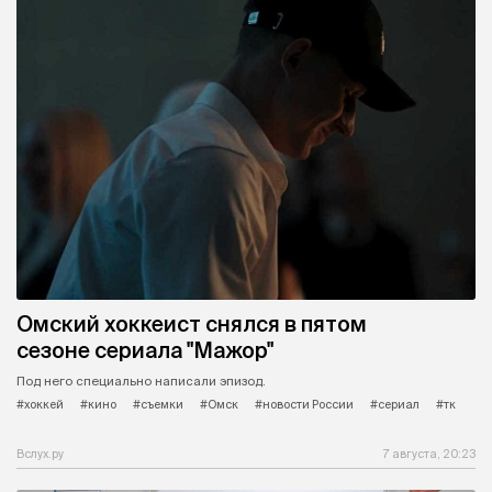
Омский хоккеист снялся в пятом
сезоне сериала "Мажор"
Под него специально написали эпизод.
#хоккей
#кино
#съемки
#Омск
#новости России
#сериал
#тк
Вслух.ру
7 августа, 20:23