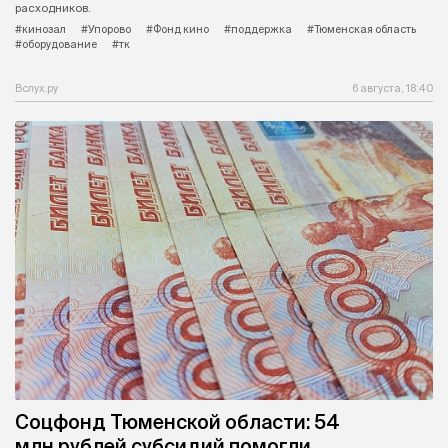
расходников.
#кинозал
#Упорово
#Фонд кино
#поддержка
#Тюменская область
#оборудование
#тк
Вслух.ру
6 августа, 18:40
Соцфонд Тюменской области: 54
млн рублей субсидий помогли