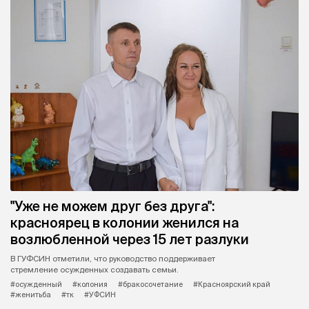
"Уже не можем друг без друга":
красноярец в колонии женился на
возлюбленной через 15 лет разлуки
В ГУФСИН отметили, что руководство поддерживает
стремление осужденных создавать семьи.
#осужденный
#колония
#бракосочетание
#Красноярский край
#женитьба
#тк
#УФСИН