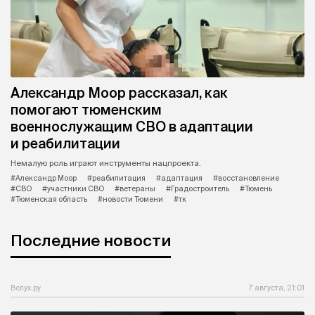
Александр Моор рассказал, как
помогают тюменским
военнослужащим СВО в адаптации
и реабилитации
Немалую роль играют инструменты нацпроекта.
#Александр Моор
#реабилитация
#адаптация
#восстановление
#СВО
#участники СВО
#ветераны
#Градостроитель
#Тюмень
#Тюменская область
#новости Тюмени
#тк
Последние новости
Вслух.ру
7 августа, 21:01