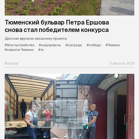
Тюменский бульвар Петра Ершова
снова стал победителем конкурса
Диплом вручили заказчику проекта.
#благоустройство
#нацпроекты
#награда
#победа
#Тюмень
#новости Тюмени
#тк
Вслух.ру
5 августа, 16:33