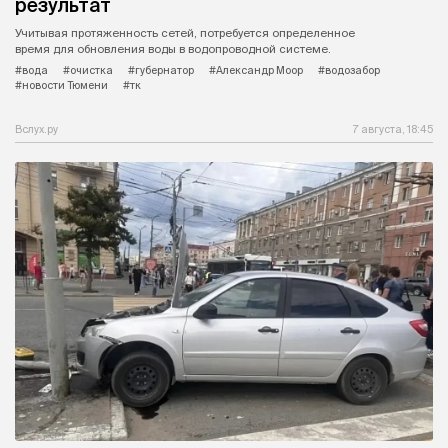
результат
Учитывая протяженность сетей, потребуется определенное
время для обновления воды в водопроводной системе.
#вода
#очистка
#губернатор
#Александр Моор
#водозабор
#новости Тюмени
#тк
Вслух.ру
7 августа, 18:45