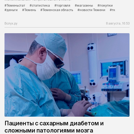
#Тюменьстат
#статистика
#торговля
#магазины
#покупки
#деньги
#Тюмень
#Тюменская область
#новости Тюмени
#тк
Вслух.ру
8 августа, 16:53
Пациенты с сахарным диабетом и
сложными патологиями мозга