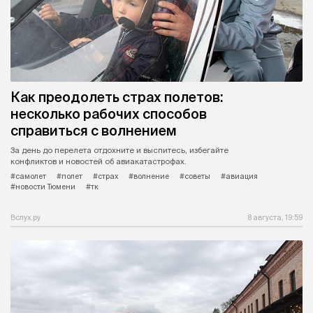
Как преодолеть страх полетов:
несколько рабочих способов
справиться с волнением
За день до перелета отдохните и выспитесь, избегайте
конфликтов и новостей об авиакатастрофах.
#самолет
#полет
#страх
#волнение
#советы
#авиация
#новости Тюмени
#тк
Вслух.ру
8 августа, 19:59