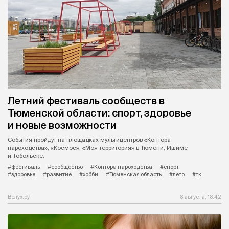
Летний фестиваль сообществ в
Тюменской области: спорт, здоровье
и новые возможности
События пройдут на площадках мультицентров «Контора
пароходства», «Космос», «Моя территория» в Тюмени, Ишиме
и Тобольске.
#фестиваль
#сообщество
#Контора пароходства
#спорт
#здоровье
#развитие
#хобби
#Тюменская область
#лето
#тк
Вслух.ру
8 августа, 18:42