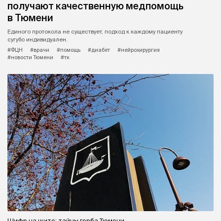
получают качественную медпомощь
в Тюмени
Единого протокола не существует, подход к каждому пациенту
сугубо индивидуален.
#ФЦН
#врачи
#помощь
#диабет
#нейрохирургия
#новости Тюмени
#тк
Шифр на щите: тайны герба Тюмени