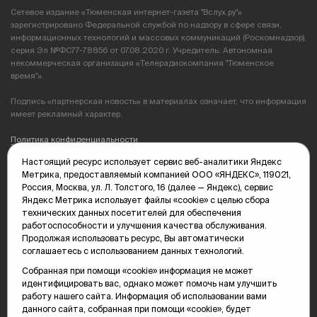
Сетевое издание «Тюменская интернет-газета "Вслух.ру"»
зарегистрировано Федеральной службой по надзору в сфере связи,
информационных технологий и массовых коммуникаций (Роскомнадзор),
серия Эл №ФС77-78856 от 07.08.2020 г. Учредитель: Автономная
некоммерческая организация «Телерадиокомпания "Тюменское
время"».
Подпись «партнерская новость» в материалах означает, что информация
имеет рекламный характер.
Политика конфиденциальности
Настоящий ресурс использует сервис веб-аналитики Яндекс
Редакция: 625035, Тюмень, пр. Геологоразведчиков, 28А
Метрика, предоставляемый компанией ООО «ЯНДЕКС», 119021,
(3452) 68-89-05
Россия, Москва, ул. Л. Толстого, 16 (далее — Яндекс), сервис
edit@vsluh.ru
Яндекс Метрика использует файлы «cookie» с целью сбора
технических данных посетителей для обеспечения
Главный редактор: Панкина Т.Ю.
работоспособности и улучшения качества обслуживания.
kika@vsluh.ru
Продолжая использовать ресурс, Вы автоматически
соглашаетесь с использованием данных технологий.
По вопросам рекламы:
(3452) 68-89-78
Собранная при помощи «cookie» информация не может
kotovaev@sibinformburo.ru
идентифицировать вас, однако может помочь нам улучшить
mim@vsluh.ru
работу нашего сайта. Информация об использовании вами
данного сайта, собранная при помощи «cookie», будет