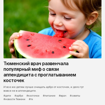
Тюменский врач развенчала
популярный миф о связи
аппендицита с проглатыванием
косточек
И все же детям лучше очищать арбуз от косточек, и дело тут
вовсе не в аппендиците.
#дети
#арбуз
#косточки
#питание
#врач
#советы
#новости Тюмени
#тк