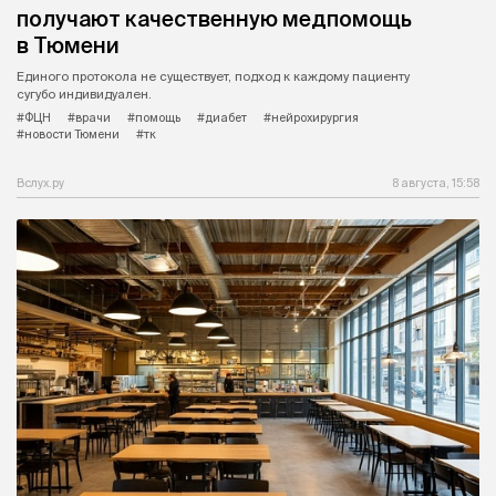
получают качественную медпомощь
в Тюмени
Единого протокола не существует, подход к каждому пациенту
сугубо индивидуален.
#ФЦН
#врачи
#помощь
#диабет
#нейрохирургия
#новости Тюмени
#тк
Вслух.ру
8 августа, 15:58