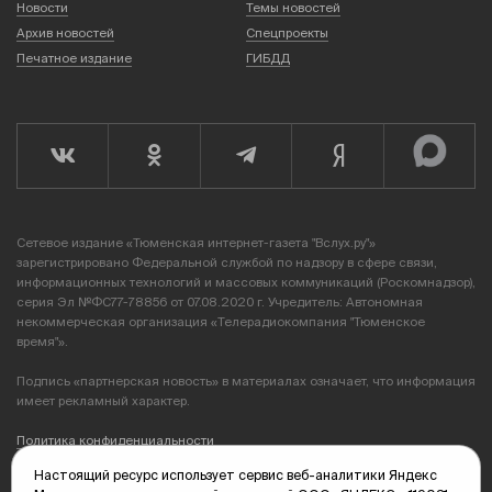
Новости
Темы новостей
Архив новостей
Спецпроекты
Печатное издание
ГИБДД
Сетевое издание «Тюменская интернет-газета "Вслух.ру"»
зарегистрировано Федеральной службой по надзору в сфере связи,
информационных технологий и массовых коммуникаций (Роскомнадзор),
серия Эл №ФС77-78856 от 07.08.2020 г. Учредитель: Автономная
некоммерческая организация «Телерадиокомпания "Тюменское
время"».
Подпись «партнерская новость» в материалах означает, что информация
имеет рекламный характер.
Политика конфиденциальности
Настоящий ресурс использует сервис веб-аналитики Яндекс
Редакция: 625035, Тюмень, пр. Геологоразведчиков, 28А