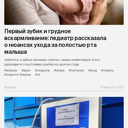
Первый зубик и грудное
вскармливание: педиатр рассказала
о нюансах ухода за полостью рта
малыша
Заботясь о зубках малыша сейчас, мама инвестирует в его
здоровую и счастливую улыбку на долгие годы.
#малыш
#врач
#педиатр
#мама
#питание
#уход
#советы
#новости Тюмени
#тк
Вслух.ру
8 августа, 13:32