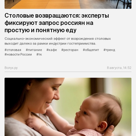
Столовые возвращаются: эксперты
фиксируют запрос россиян на
простую и понятную еду
Социально-экономический эффект от возрождения столовых
выходит далеко за рамки индустрии гостеприимства.
#столовая
#питание
#кафе
#ресторан
#общепит
#тренд
#новости России
#тк
Вслух.ру
8 августа, 14:52