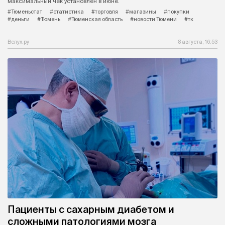
максимальный чек установлен в июне.
#Тюменьстат
#статистика
#торговля
#магазины
#покупки
#деньги
#Тюмень
#Тюменская область
#новости Тюмени
#тк
Вслух.ру
8 августа, 16:53
Пациенты с сахарным диабетом и
сложными патологиями мозга