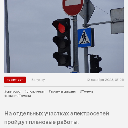
Вслух.ру
12 декабря 2023, 07:26
транспорт
#светофор
#отключения
#тюменьгортранс
#Тюмень
#новости Тюмени
На отдельных участках электросетей
пройдут плановые работы.