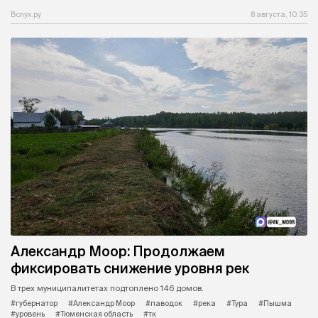
Вслух.ру
8 августа, 10:35
Александр Моор: Продолжаем
фиксировать снижение уровня рек
В трех муниципалитетах подтоплено 146 домов.
#губернатор
#Александр Моор
#паводок
#река
#Тура
#Пышма
#уровень
#Тюменская область
#тк