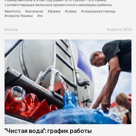
Размер выплаты в этом году равен 18 371 рублю – это сумма,
соответствующая величине прожиточного минимума ребенка.
#выплата
#школьная
#форма
#семья
#социальная помощь
#новости Тюмени
#тк
Вслух.ру
8 августа, 08:10
"Чистая вода": график работы