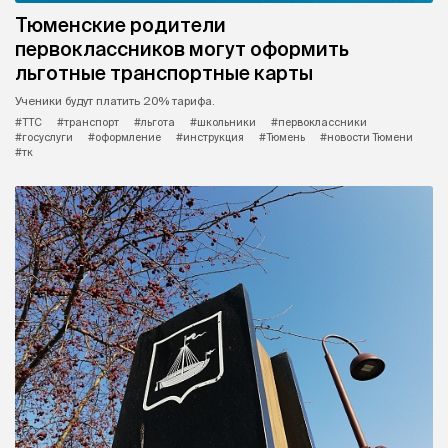
Тюменские родители
первоклассников могут оформить
льготные транспортные карты
Ученики будут платить 20% тарифа.
#ТТС
#транспорт
#льгота
#школьники
#первоклассники
#госуслуги
#оформление
#инструкция
#Тюмень
#новости Тюмени
#тк