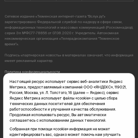
Сетевое издание «Тюменская интернет-газета "Вслух.ру"»
зарегистрировано Федеральной службой по надзору в сфере связи,
информационных технологий и массовых коммуникаций (Роскомнадзор),
серия Эл №ФС77-78856 от 07.08.2020 г. Учредитель: Автономная
некоммерческая организация «Телерадиокомпания "Тюменское
время"».
Подпись «партнерская новость» в материалах означает, что информация
имеет рекламный характер.
Политика конфиденциальности
Настоящий ресурс использует сервис веб-аналитики Яндекс
Редакция: 625035, Тюмень, пр. Геологоразведчиков, 28А
Метрика, предоставляемый компанией ООО «ЯНДЕКС», 119021,
(3452) 68-89-05
Россия, Москва, ул. Л. Толстого, 16 (далее — Яндекс), сервис
edit@vsluh.ru
Яндекс Метрика использует файлы «cookie» с целью сбора
технических данных посетителей для обеспечения
Главный редактор: Панкина Т.Ю.
работоспособности и улучшения качества обслуживания.
kika@vsluh.ru
Продолжая использовать ресурс, Вы автоматически
соглашаетесь с использованием данных технологий.
По вопросам рекламы:
(3452) 68-89-78
Собранная при помощи «cookie» информация не может
kotovaev@sibinformburo.ru
идентифицировать вас, однако может помочь нам улучшить