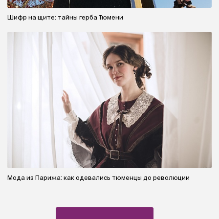
Шифр на щите: тайны герба Тюмени
Мода из Парижа: как одевались тюменцы до революции