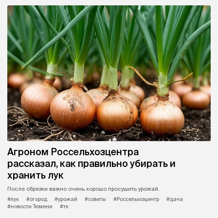
Агроном Россельхозцентра
рассказал, как правильно убирать и
хранить лук
После обрезки важно очень хорошо просушить урожай.
#лук
#огород
#урожай
#советы
#Россельхозцентр
#дача
#новости Тюмени
#тк