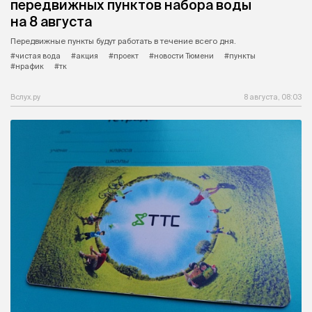
передвижных пунктов набора воды
на 8 августа
Передвижные пункты будут работать в течение всего дня.
#чистая вода
#акция
#проект
#новости Тюмени
#пункты
#нрафик
#тк
Вслух.ру
8 августа, 08:03