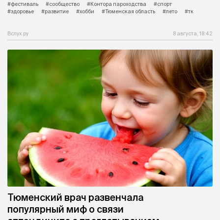
#фестиваль
#сообщество
#Контора пароходства
#спорт
#здоровье
#развитие
#хобби
#Тюменская область
#лето
#тк
Вслух.ру
8 августа, 18:42
Тюменский врач развенчала
популярный миф о связи