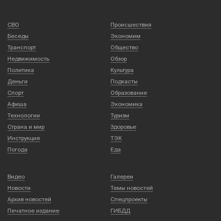
СВО
Происшествия
Беседы
Экономим
Транспорт
Общество
Недвижимость
Обзор
Политика
Культура
Деньги
Подкасты
Спорт
Образование
Афиша
Экономика
Технологии
Туризм
Страна и мир
Здоровье
Инструкция
ТЭК
Погода
Еда
Видео
Галереи
Новости
Темы новостей
Архив новостей
Спецпроекты
Печатное издание
ГИБДД