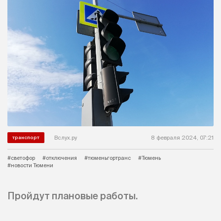
Вслух.ру
8 февраля 2024, 07:21
транспорт
#светофор
#отключения
#тюменьгортранс
#Тюмень
#новости Тюмени
Пройдут плановые работы.