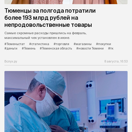
Тюменцы за полгода потратили
более 193 млрд рублей на
непродовольственные товары
Самые скромные расходы пришлись на февраль,
максимальный чек установлен в июне.
#Тюменьстат
#статистика
#торговля
#магазины
#покупки
#деньги
#Тюмень
#Тюменская область
#новости Тюмени
#тк
Вслух.ру
8 августа, 16:53