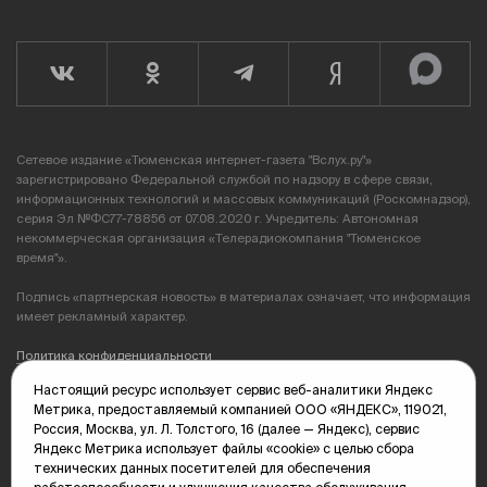
Сетевое издание «Тюменская интернет-газета "Вслух.ру"»
зарегистрировано Федеральной службой по надзору в сфере связи,
информационных технологий и массовых коммуникаций (Роскомнадзор),
серия Эл №ФС77-78856 от 07.08.2020 г. Учредитель: Автономная
некоммерческая организация «Телерадиокомпания "Тюменское
время"».
Подпись «партнерская новость» в материалах означает, что информация
имеет рекламный характер.
Политика конфиденциальности
Настоящий ресурс использует сервис веб-аналитики Яндекс
Редакция: 625035, Тюмень, пр. Геологоразведчиков, 28А
Метрика, предоставляемый компанией ООО «ЯНДЕКС», 119021,
(3452) 68-89-05
Россия, Москва, ул. Л. Толстого, 16 (далее — Яндекс), сервис
edit@vsluh.ru
Яндекс Метрика использует файлы «cookie» с целью сбора
технических данных посетителей для обеспечения
Главный редактор: Панкина Т.Ю.