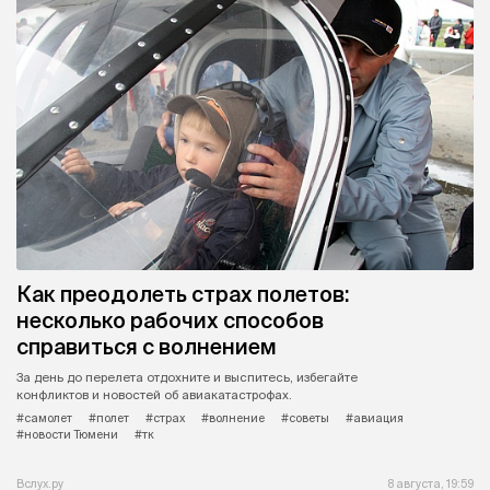
Как преодолеть страх полетов:
несколько рабочих способов
справиться с волнением
За день до перелета отдохните и выспитесь, избегайте
конфликтов и новостей об авиакатастрофах.
#самолет
#полет
#страх
#волнение
#советы
#авиация
#новости Тюмени
#тк
Вслух.ру
8 августа, 19:59