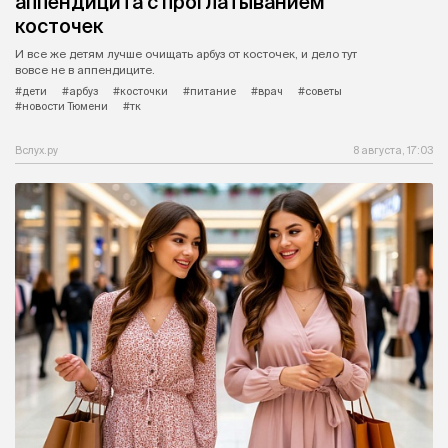
аппендицита с проглатыванием
косточек
И все же детям лучше очищать арбуз от косточек, и дело тут
вовсе не в аппендиците.
#дети
#арбуз
#косточки
#питание
#врач
#советы
#новости Тюмени
#тк
Вслух.ру
8 августа, 17:03