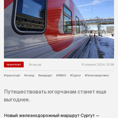
Вслух.ру
10 апреля 2024, 10:08
транспорт
#транспорт
#поезд
#маршрут
#ХМАО
#Сургут
#Нижневартовск
Путешествовать югорчанам станет еще
выгоднее.
Новый железнодорожный маршрут Сургут —