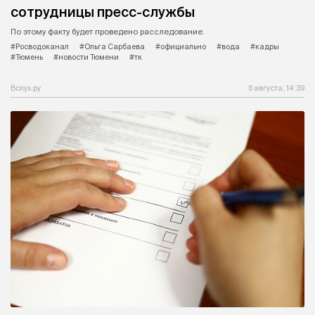
сотрудницы пресс-службы
По этому факту будет проведено расследование.
#Росводоканал
#Ольга Сарбаева
#официально
#вода
#кадры
#Тюмень
#новости Тюмени
#тк
Вслух.ру
6 августа, 14:39