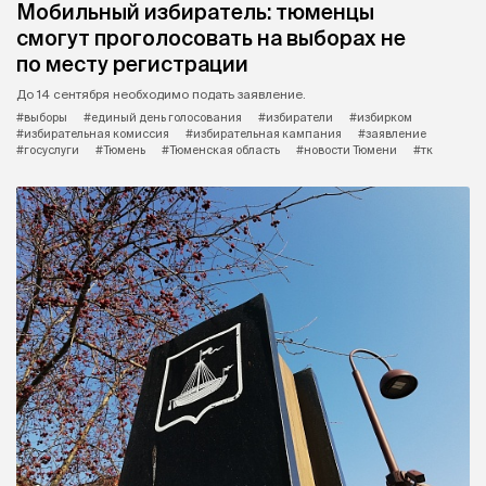
Мобильный избиратель: тюменцы
смогут проголосовать на выборах не
по месту регистрации
До 14 сентября необходимо подать заявление.
#выборы
#единый день голосования
#избиратели
#избирком
#избирательная комиссия
#избирательная кампания
#заявление
#госуслуги
#Тюмень
#Тюменская область
#новости Тюмени
#тк