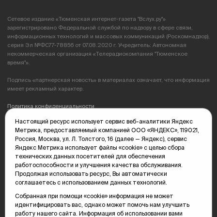
Сетевое издание «Тюменская интернет-газета "Вслух.ру"»
зарегистрировано Федеральной службой по надзору в сфере связи,
информационных технологий и массовых коммуникаций (Роскомнадзор),
серия Эл №ФС77-78856 от 07.08.2020 г. Учредитель: Автономная
некоммерческая организация «Телерадиокомпания "Тюменское
время"».
Подпись «партнерская новость» в материалах означает, что информация
имеет рекламный характер.
Политика конфиденциальности
Настоящий ресурс использует сервис веб-аналитики Яндекс
Редакция: 625035, Тюмень, пр. Геологоразведчиков, 28А
Метрика, предоставляемый компанией ООО «ЯНДЕКС», 119021,
(3452) 68-89-05
Россия, Москва, ул. Л. Толстого, 16 (далее — Яндекс), сервис
edit@vsluh.ru
Яндекс Метрика использует файлы «cookie» с целью сбора
технических данных посетителей для обеспечения
Главный редактор: Панкина Т.Ю.
работоспособности и улучшения качества обслуживания.
kika@vsluh.ru
Продолжая использовать ресурс, Вы автоматически
соглашаетесь с использованием данных технологий.
По вопросам рекламы:
(3452) 68-89-78
Собранная при помощи «cookie» информация не может
kotovaev@sibinformburo.ru
идентифицировать вас, однако может помочь нам улучшить
mim@vsluh.ru
работу нашего сайта. Информация об использовании вами