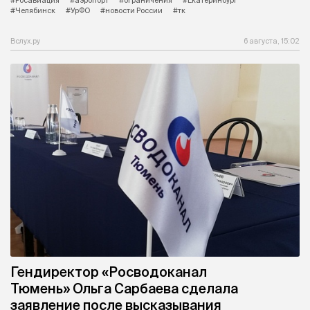
#Челябинск
#УрФО
#новости России
#тк
Вслух.ру
6 августа, 15:02
Гендиректор «Росводоканал
Тюмень» Ольга Сарбаева сделала
заявление после высказывания