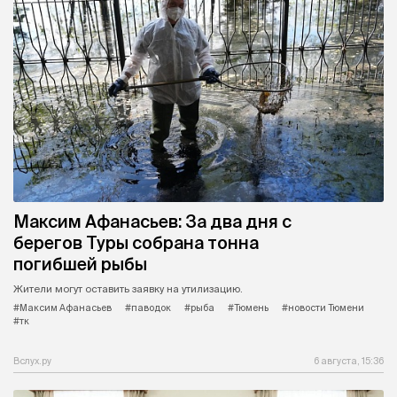
Максим Афанасьев: За два дня с
берегов Туры собрана тонна
погибшей рыбы
Жители могут оставить заявку на утилизацию.
#Максим Афанасьев
#паводок
#рыба
#Тюмень
#новости Тюмени
#тк
Вслух.ру
6 августа, 15:36