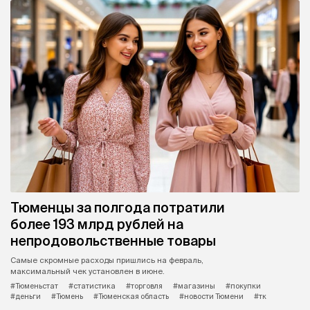
Тюменцы за полгода потратили
более 193 млрд рублей на
непродовольственные товары
Самые скромные расходы пришлись на февраль,
максимальный чек установлен в июне.
#Тюменьстат
#статистика
#торговля
#магазины
#покупки
#деньги
#Тюмень
#Тюменская область
#новости Тюмени
#тк