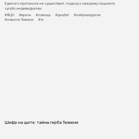
Единого протокола не существует, подход к каждому пациенту
сугубо индивидуален.
#ФЦН
#врачи
#помощь
#диабет
#нейрохирургия
#новости Тюмени
#тк
Шифр на щите: тайны герба Тюмени