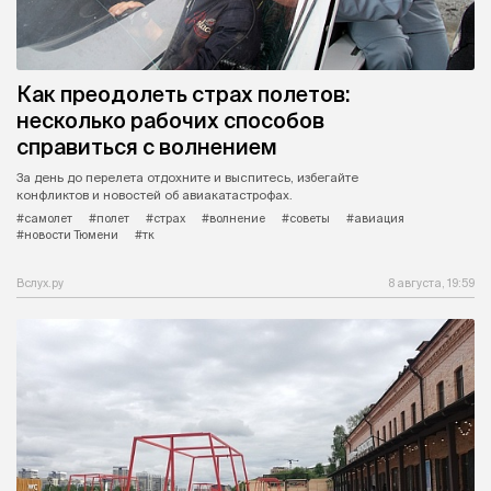
Как преодолеть страх полетов:
несколько рабочих способов
справиться с волнением
За день до перелета отдохните и выспитесь, избегайте
конфликтов и новостей об авиакатастрофах.
#самолет
#полет
#страх
#волнение
#советы
#авиация
#новости Тюмени
#тк
Вслух.ру
8 августа, 19:59