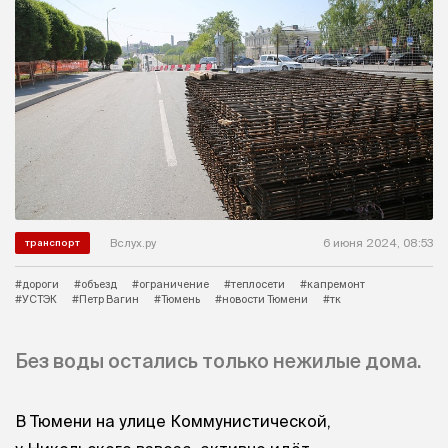
Вслух.ру
6 июня 2024, 08:53
транспорт
#дороги
#объезд
#ограничение
#теплосети
#капремонт
#УСТЭК
#Петр Вагин
#Тюмень
#новости Тюмени
#тк
Без воды остались только нежилые дома.
В Тюмени на улице Коммунистической,