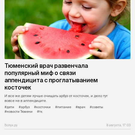
Тюменский врач развенчала
популярный миф о связи
аппендицита с проглатыванием
косточек
И все же детям лучше очищать арбуз от косточек, и дело тут
вовсе не в аппендиците.
#дети
#арбуз
#косточки
#питание
#врач
#советы
#новости Тюмени
#тк
Вслух.ру
8 августа, 17:03