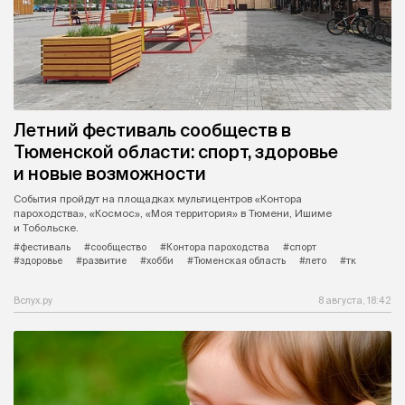
Летний фестиваль сообществ в
Тюменской области: спорт, здоровье
и новые возможности
События пройдут на площадках мультицентров «Контора
пароходства», «Космос», «Моя территория» в Тюмени, Ишиме
и Тобольске.
#фестиваль
#сообщество
#Контора пароходства
#спорт
#здоровье
#развитие
#хобби
#Тюменская область
#лето
#тк
Вслух.ру
8 августа, 18:42