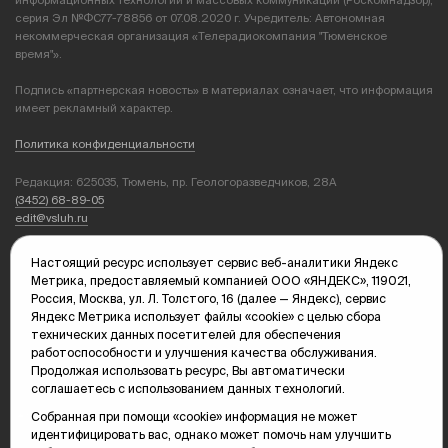
информационных технологий и массовых коммуникаций (Роскомнадзор),
серия Эл №ФС77-78856 от 07.08.2020 г. Учредитель: Автономная
некоммерческая организация «Телерадиокомпания "Тюменское
время"».
Подпись «партнерская новость» в материалах означает, что информация
имеет рекламный характер.
Политика конфиденциальности
Редакция: 625035, Тюмень, пр. Геологоразведчиков, 28А
(3452) 68-89-05
edit@vsluh.ru
Главный редактор: Панкина Т.Ю.
Настоящий ресурс использует сервис веб-аналитики Яндекс
kika@vsluh.ru
Метрика, предоставляемый компанией ООО «ЯНДЕКС», 119021,
Россия, Москва, ул. Л. Толстого, 16 (далее — Яндекс), сервис
По вопросам рекламы:
Яндекс Метрика использует файлы «cookie» с целью сбора
(3452) 68-89-78
технических данных посетителей для обеспечения
kotovaev@sibinformburo.ru
работоспособности и улучшения качества обслуживания.
mim@vsluh.ru
Продолжая использовать ресурс, Вы автоматически
соглашаетесь с использованием данных технологий.
Собранная при помощи «cookie» информация не может
идентифицировать вас, однако может помочь нам улучшить