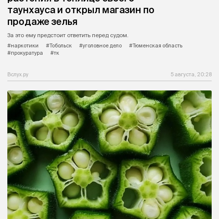
таунхауса и открыл магазин по
продаже зелья
За это ему предстоит ответить перед судом.
#наркотики
#Тобольск
#уголовное дело
#Тюменская область
#прокуратура
#тк
Вслух.ру
5 августа, 20:28