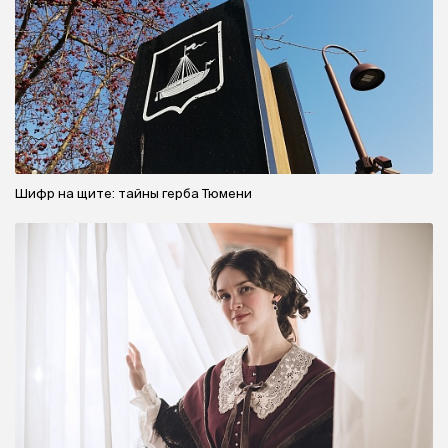
Шифр на щите: тайны герба Тюмени