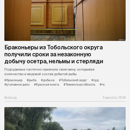
Браконьеры из Тобольского округа
получили сроки за незаконную
добычу осетра, нельмы и стерляди
Подсудимые частично признали свою вину, оспаривая
количество и видовой состав добытой рыбы.
#браконьер
#рыба
#добыча
#Тобольский округ
#суд
#уголовное дело
#Красная книга
#Тюменская область
#тк
Вслух.ру
5 августа, 18:59