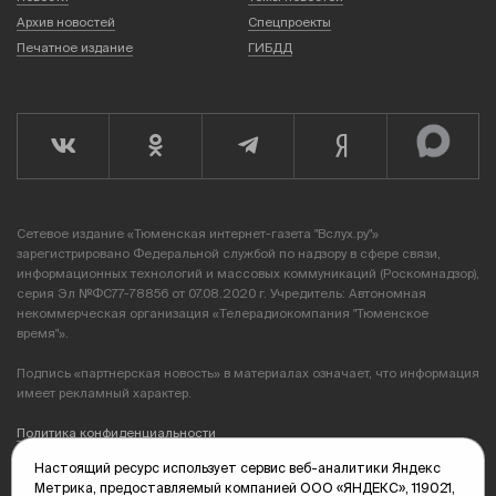
Архив новостей
Спецпроекты
Печатное издание
ГИБДД
Сетевое издание «Тюменская интернет-газета "Вслух.ру"»
зарегистрировано Федеральной службой по надзору в сфере связи,
информационных технологий и массовых коммуникаций (Роскомнадзор),
серия Эл №ФС77-78856 от 07.08.2020 г. Учредитель: Автономная
некоммерческая организация «Телерадиокомпания "Тюменское
время"».
Подпись «партнерская новость» в материалах означает, что информация
имеет рекламный характер.
Политика конфиденциальности
Настоящий ресурс использует сервис веб-аналитики Яндекс
Редакция: 625035, Тюмень, пр. Геологоразведчиков, 28А
Метрика, предоставляемый компанией ООО «ЯНДЕКС», 119021,
(3452) 68-89-05