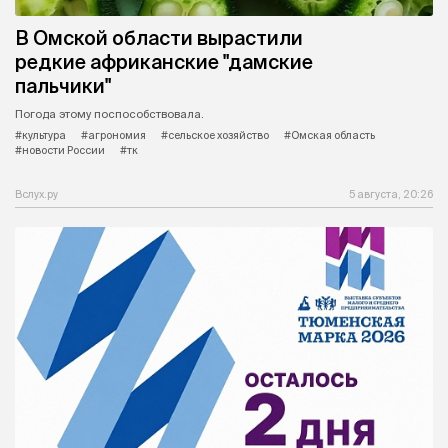
В Омской области вырастили
редкие африканские "дамские
пальчики"
Погода этому поспособствовала.
#культура
#агрономия
#сельское хозяйство
#Омская область
#новости России
#тк
Вслух.ру
5 августа, 20:26