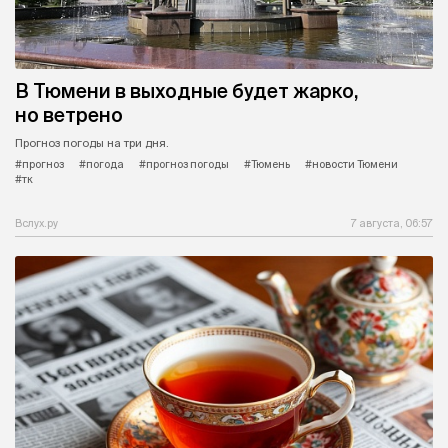
В Тюмени в выходные будет жарко,
но ветрено
Прогноз погоды на три дня.
#прогноз
#погода
#прогноз погоды
#Тюмень
#новости Тюмени
#тк
Вслух.ру
7 августа, 06:57