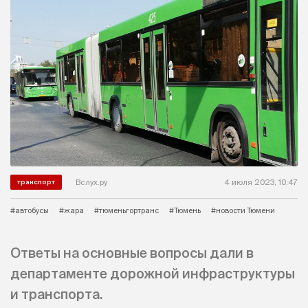
Вслух.ру
4 июля 2023, 10:47
транспорт
#автобусы
#жара
#тюменьгортранс
#Тюмень
#новости Тюмени
Ответы на основные вопросы дали в
департаменте дорожной инфраструктуры
и транспорта.