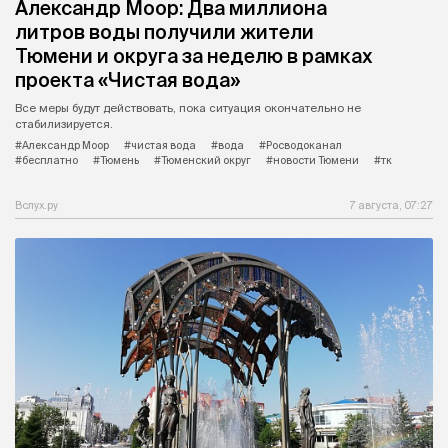
Александр Моор: Два миллиона
литров воды получили жители
Тюмени и округа за неделю в рамках
проекта «Чистая вода»
Все меры будут действовать, пока ситуация окончательно не
стабилизируется.
#Александр Моор
#чистая вода
#вода
#Росводоканал
#бесплатно
#Тюмень
#Тюменский округ
#новости Тюмени
#тк
Вслух.ру
7 августа, 07:27