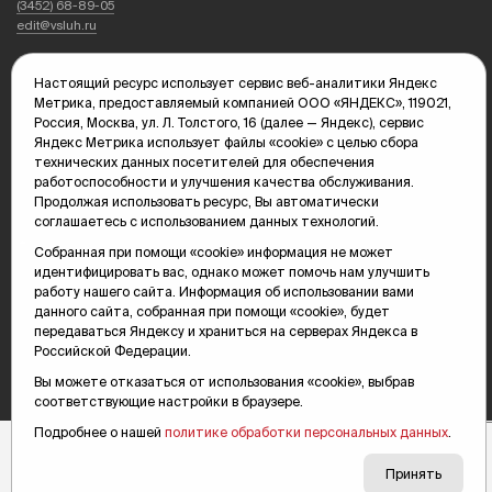
(3452) 68-89-05
edit@vsluh.ru
Главный редактор: Панкина Т.Ю.
Настоящий ресурс использует сервис веб-аналитики Яндекс
kika@vsluh.ru
Метрика, предоставляемый компанией ООО «ЯНДЕКС», 119021,
Россия, Москва, ул. Л. Толстого, 16 (далее — Яндекс), сервис
По вопросам рекламы:
Яндекс Метрика использует файлы «cookie» с целью сбора
(3452) 68-89-78
технических данных посетителей для обеспечения
kotovaev@sibinformburo.ru
работоспособности и улучшения качества обслуживания.
mim@vsluh.ru
Продолжая использовать ресурс, Вы автоматически
соглашаетесь с использованием данных технологий.
Собранная при помощи «cookie» информация не может
идентифицировать вас, однако может помочь нам улучшить
работу нашего сайта. Информация об использовании вами
данного сайта, собранная при помощи «cookie», будет
передаваться Яндексу и храниться на серверах Яндекса в
© 2000-2026 Тюменская интернет-газета «Вслух.ру»
Российской Федерации.
16+
Карта сайта
Вы можете отказаться от использования «cookie», выбрав
соответствующие настройки в браузере.
Подробнее о нашей
политике обработки персональных данных
.
Принять