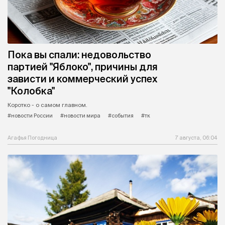
Пока вы спали: недовольство
партией "Яблоко", причины для
зависти и коммерческий успех
"Колобка"
Коротко - о самом главном.
#новости России
#новости мира
#события
#тк
Агафья Погодница
7 августа, 06:04