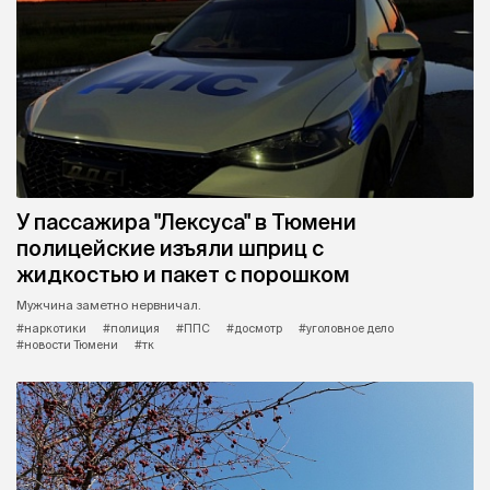
У пассажира "Лексуса" в Тюмени
полицейские изъяли шприц с
жидкостью и пакет с порошком
Мужчина заметно нервничал.
#наркотики
#полиция
#ППС
#досмотр
#уголовное дело
#новости Тюмени
#тк