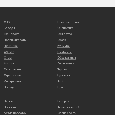
СВО
Происшествия
Беседы
Экономим
Транспорт
Общество
Недвижимость
Обзор
Политика
Культура
Деньги
Подкасты
Спорт
Образование
Афиша
Экономика
Технологии
Туризм
Страна и мир
Здоровье
Инструкция
ТЭК
Погода
Еда
Видео
Галереи
Новости
Темы новостей
Архив новостей
Спецпроекты