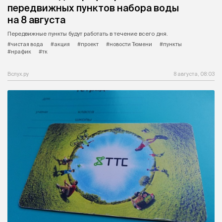
передвижных пунктов набора воды
на 8 августа
Передвижные пункты будут работать в течение всего дня.
#чистая вода
#акция
#проект
#новости Тюмени
#пункты
#нрафик
#тк
Вслух.ру
8 августа, 08:03