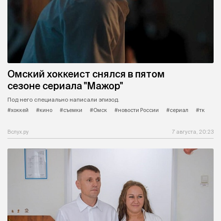
Омский хоккеист снялся в пятом
сезоне сериала "Мажор"
Под него специально написали эпизод.
#хоккей
#кино
#съемки
#Омск
#новости России
#сериал
#тк
Вслух.ру
7 августа, 20:23