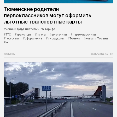
Тюменские родители
первоклассников могут оформить
льготные транспортные карты
Ученики будут платить 20% тарифа.
#ТТС
#транспорт
#льгота
#школьники
#первоклассники
#госуслуги
#оформление
#инструкция
#Тюмень
#новости Тюмени
#тк
Вслух.ру
8 августа, 07:42