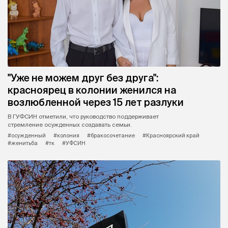
"Уже не можем друг без друга":
красноярец в колонии женился на
возлюбленной через 15 лет разлуки
В ГУФСИН отметили, что руководство поддерживает
стремление осужденных создавать семьи.
#осужденный
#колония
#бракосочетание
#Красноярский край
#женитьба
#тк
#УФСИН