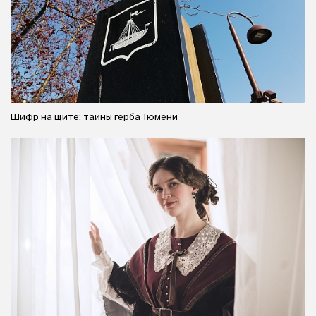
Шифр на щите: тайны герба Тюмени