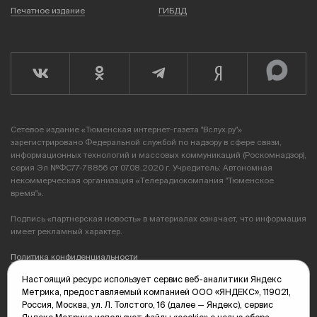
Печатное издание
ГИБДД
Сетевое издание «Тюменская интернет-газета "Вслух.ру"»
зарегистрировано Федеральной службой по надзору в сфере связи,
информационных технологий и массовых коммуникаций (Роскомнадзор),
серия Эл №ФС77-78856 от 07.08.2020 г. Учредитель: Автономная
некоммерческая организация «Телерадиокомпания "Тюменское
время"».
Подпись «партнерская новость» в материалах означает, что информация
имеет рекламный характер.
Политика конфиденциальности
Настоящий ресурс использует сервис веб-аналитики Яндекс
Редакция: 625035, Тюмень, пр. Геологоразведчиков, 28А
Метрика, предоставляемый компанией ООО «ЯНДЕКС», 119021,
(3452) 68-89-05
Россия, Москва, ул. Л. Толстого, 16 (далее — Яндекс), сервис
edit@vsluh.ru