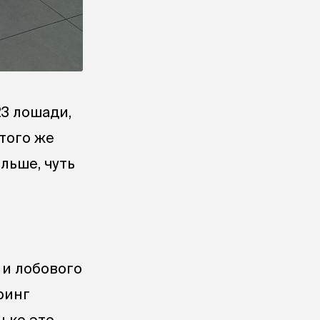
23 лошади,
того же
льше, чуть
 и лобового
ринг
ько это