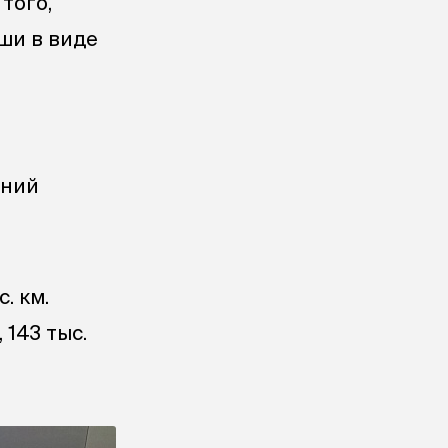
того,
ши в виде
едний
с. км.
, 143 тыс.