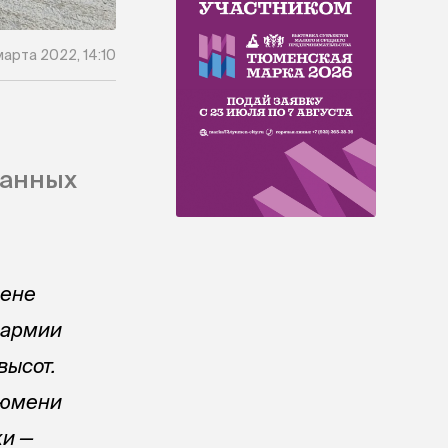
марта 2022, 14:10
жанных
цене
 армии
высот.
Тюмени
ки —