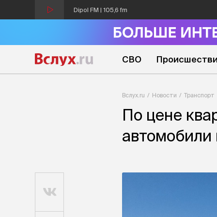
Dipol FM | 105,6 fm
СВО
Происшеств
Вслух.ru
Новости
Транспорт
По цене ква
автомобили 