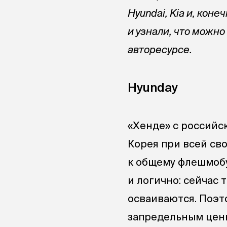
Hyundai, Kia и, кон
и узнали, что можно
авторесурсе.
Hyunday
«Хенде» с российс
Корея при всей св
к общему флешмобу
и логично: сейчас 
осваиваются. Поэт
запредельным ценн