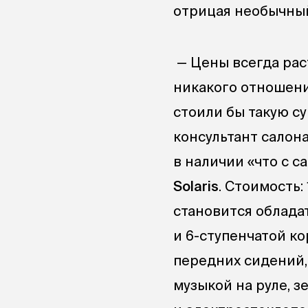
отрицая необычный
— Цены всегда раст
никакого отношения
стоили бы такую су
консультант салона
в наличии «что с с
Solaris
. Стоимость:
становится обладат
и 6-ступенчатой к
передних сидений, 
музыкой на руле, 