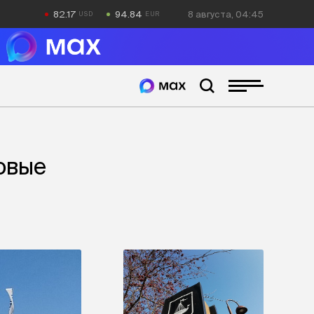
82.17
94.84
8 августа, 04:45
овые