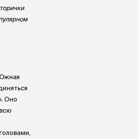
вторички
опулярном
 Южная
диняться
. Оно
овсю
головами,