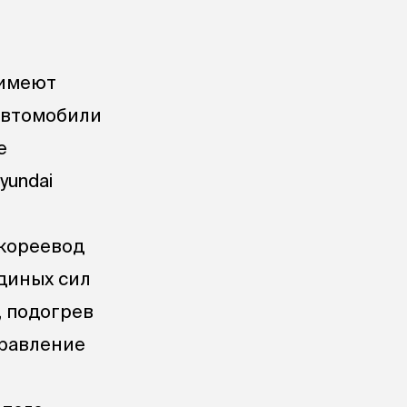
 имеют
 автомобили
е
yundai
 кореевод
адиных сил
, подогрев
правление