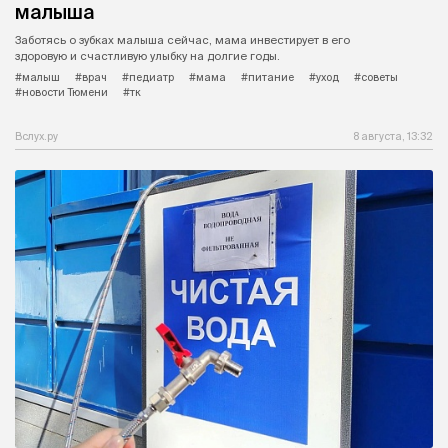
малыша
Заботясь о зубках малыша сейчас, мама инвестирует в его
здоровую и счастливую улыбку на долгие годы.
#малыш
#врач
#педиатр
#мама
#питание
#уход
#советы
#новости Тюмени
#тк
Вслух.ру
8 августа, 13:32