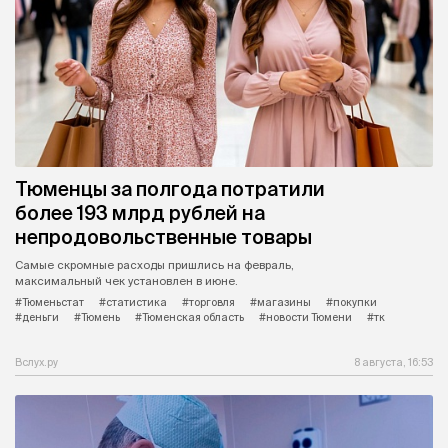
Тюменцы за полгода потратили
более 193 млрд рублей на
непродовольственные товары
Самые скромные расходы пришлись на февраль,
максимальный чек установлен в июне.
#Тюменьстат
#статистика
#торговля
#магазины
#покупки
#деньги
#Тюмень
#Тюменская область
#новости Тюмени
#тк
Вслух.ру
8 августа, 16:53