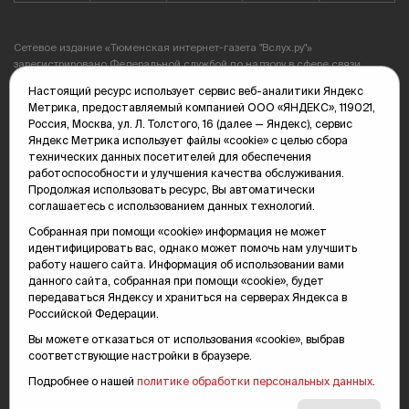
Сетевое издание «Тюменская интернет-газета "Вслух.ру"»
зарегистрировано Федеральной службой по надзору в сфере связи,
информационных технологий и массовых коммуникаций (Роскомнадзор),
Настоящий ресурс использует сервис веб-аналитики Яндекс
серия Эл №ФС77-78856 от 07.08.2020 г. Учредитель: Автономная
Метрика, предоставляемый компанией ООО «ЯНДЕКС», 119021,
некоммерческая организация «Телерадиокомпания "Тюменское
Россия, Москва, ул. Л. Толстого, 16 (далее — Яндекс), сервис
время"».
Яндекс Метрика использует файлы «cookie» с целью сбора
технических данных посетителей для обеспечения
Подпись «партнерская новость» в материалах означает, что информация
работоспособности и улучшения качества обслуживания.
имеет рекламный характер.
Продолжая использовать ресурс, Вы автоматически
соглашаетесь с использованием данных технологий.
Политика конфиденциальности
Собранная при помощи «cookie» информация не может
Редакция: 625035, Тюмень, пр. Геологоразведчиков, 28А
идентифицировать вас, однако может помочь нам улучшить
(3452) 68-89-05
работу нашего сайта. Информация об использовании вами
edit@vsluh.ru
данного сайта, собранная при помощи «cookie», будет
передаваться Яндексу и храниться на серверах Яндекса в
Главный редактор: Панкина Т.Ю.
Российской Федерации.
kika@vsluh.ru
Вы можете отказаться от использования «cookie», выбрав
соответствующие настройки в браузере.
По вопросам рекламы:
(3452) 68-89-78
Подробнее о нашей
политике обработки персональных данных
.
kotovaev@sibinformburo.ru