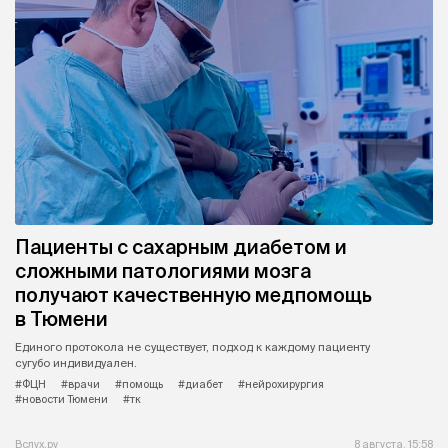
Пациенты с сахарным диабетом и
сложными патологиями мозга
получают качественную медпомощь
в Тюмени
Единого протокола не существует, подход к каждому пациенту
сугубо индивидуален.
#ФЦН
#врачи
#помощь
#диабет
#нейрохирургия
#новости Тюмени
#тк
Вслух.ру
8 августа, 15:58