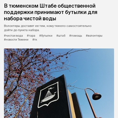
В тюменском Штабе общественной
поддержки принимают бутылки для
набора чистой воды
Волонтеры доставят ее тем, кому тяжело самостоятельно
дойти до пункта набора.
#чистая вода
#тара
#бутылки
#штаб
#помощь
#волонтеры
#новости Тюмени
#тк