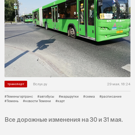
Вслух.ру
29 мая, 18:24
транспорт
#Тюменьгортранс
#автобусы
#маршрутки
#схема
#расписание
#Тюмень
#новости Тюмени
#карт
Все дорожные изменения на 30 и 31 мая.