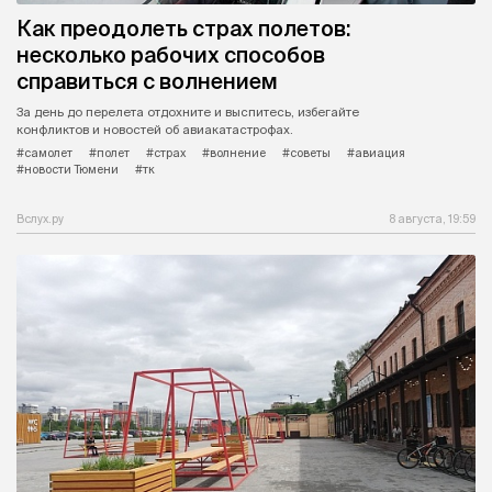
Как преодолеть страх полетов:
несколько рабочих способов
справиться с волнением
За день до перелета отдохните и выспитесь, избегайте
конфликтов и новостей об авиакатастрофах.
#самолет
#полет
#страх
#волнение
#советы
#авиация
#новости Тюмени
#тк
Вслух.ру
8 августа, 19:59