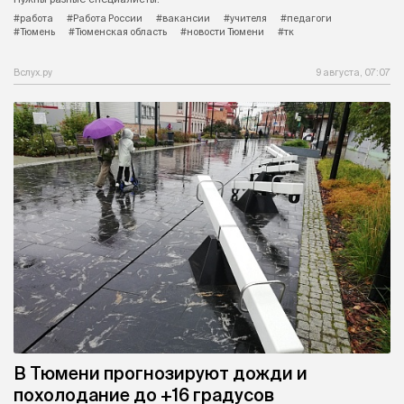
#работа
#Работа России
#вакансии
#учителя
#педагоги
#Тюмень
#Тюменская область
#новости Тюмени
#тк
Вслух.ру
9 августа, 07:07
В Тюмени прогнозируют дожди и
похолодание до +16 градусов