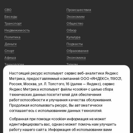
СВО
Происшествия
Беседы
Экономим
Транспорт
Общество
Недвижимость
Обзор
Политика
Культура
Деньги
Подкасты
Спорт
Образование
Афиша
Экономика
Технологии
Туризм
Страна и мир
Здоровье
Настоящий ресурс использует сервис веб-аналитики Яндекс
Инструкция
ТЭК
Метрика, предоставляемый компанией ООО «ЯНДЕКС», 119021,
Россия, Москва, ул. Л. Толстого, 16 (далее — Яндекс), сервис
Погода
Еда
Яндекс Метрика использует файлы «cookie» с целью сбора
технических данных посетителей для обеспечения
работоспособности и улучшения качества обслуживания.
Видео
Галереи
Продолжая использовать ресурс, Вы автоматически
Новости
Темы новостей
соглашаетесь с использованием данных технологий.
Архив новостей
Спецпроекты
Собранная при помощи «cookie» информация не может
Печатное издание
ГИБДД
идентифицировать вас, однако может помочь нам улучшить
работу нашего сайта. Информация об использовании вами