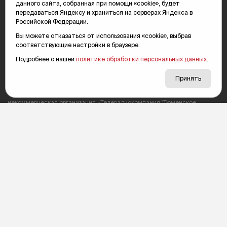
данного сайта, собранная при помощи «cookie», будет
передаваться Яндексу и храниться на серверах Яндекса в
Российской Федерации.
Вы можете отказаться от использования «cookie», выбрав
соответствующие настройки в браузере.
Подробнее о нашей
политике обработки персональных данных
.
Сетевое издание «Тюменская интернет-газета "Вслух.ру"»
зарегистрировано Федеральной службой по надзору в сфере связи,
Принять
информационных технологий и массовых коммуникаций (Роскомнадзор),
серия Эл №ФС77-78856 от 07.08.2020 г. Учредитель: Автономная
некоммерческая организация «Телерадиокомпания "Тюменское
время"».
Подпись «партнерская новость» в материалах означает, что информация
имеет рекламный характер.
Политика конфиденциальности
Редакция: 625035, Тюмень, пр. Геологоразведчиков, 28А
(3452) 68-89-05
edit@vsluh.ru
Главный редактор: Панкина Т.Ю.
kika@vsluh.ru