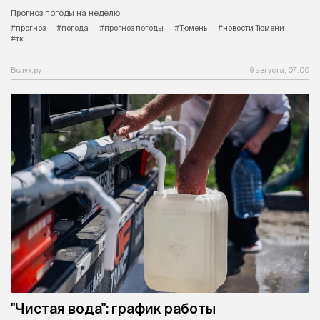
Прогноз погоды на неделю.
#прогноз
#погода
#прогноз погоды
#Тюмень
#новости Тюмени
#тк
Вслух.ру
9 августа, 07:00
"Чистая вода": график работы