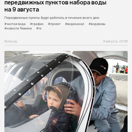
передвижных пунктов набора воды
на 9 августа
Передвижные пункты будут работать в течение всего дня.
#чистая вода
#график
#проект
#водоканал
#водовозы
#новости Тюмени
#тк
Вслух.ру
8 августа, 20:56