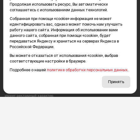
Продолжая использовать ресурс, Вы автоматически
соглашаетесь с использованием данных технологий.
Собранная при помощи «cookie» информация не может
идентифицировать вас, однако может помочь нам улучшить
работу нашего сайта. Информация об использовании вами
данного сайта, собранная при помощи «cookie», будет
передаваться Яндексу и храниться на серверах Яндекса в
Российской Федерации.
Сетевое издание «Тюменская интернет-газета "Вслух.ру"»
Вы можете отказаться от использования «cookie», выбрав
зарегистрировано Федеральной службой по надзору в сфере связи,
соответствующие настройки в браузере.
информационных технологий и массовых коммуникаций (Роскомнадзор),
серия Эл №ФС77-78856 от 07.08.2020 г. Учредитель: Автономная
Подробнее о нашей
политике обработки персональных данных
.
некоммерческая организация «Телерадиокомпания "Тюменское
время"».
Принять
Подпись «партнерская новость» в материалах означает, что информация
имеет рекламный характер.
Политика конфиденциальности
Редакция: 625035, Тюмень, пр. Геологоразведчиков, 28А
(3452) 68-89-05
edit@vsluh.ru