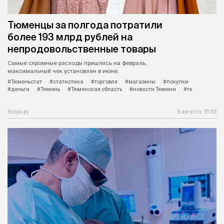
Тюменцы за полгода потратили
более 193 млрд рублей на
непродовольственные товары
Самые скромные расходы пришлись на февраль,
максимальный чек установлен в июне.
#Тюменьстат
#статистика
#торговля
#магазины
#покупки
#деньги
#Тюмень
#Тюменская область
#новости Тюмени
#тк
Вслух.ру
8 августа, 16:53