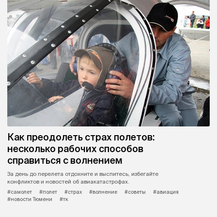
Как преодолеть страх полетов:
несколько рабочих способов
справиться с волнением
За день до перелета отдохните и выспитесь, избегайте
конфликтов и новостей об авиакатастрофах.
#самолет
#полет
#страх
#волнение
#советы
#авиация
#новости Тюмени
#тк