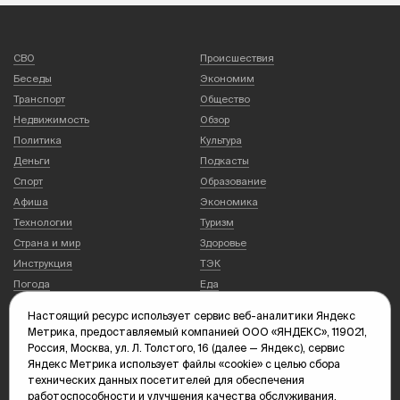
СВО
Происшествия
Беседы
Экономим
Транспорт
Общество
Недвижимость
Обзор
Политика
Культура
Деньги
Подкасты
Спорт
Образование
Афиша
Экономика
Технологии
Туризм
Страна и мир
Здоровье
Инструкция
ТЭК
Погода
Еда
Настоящий ресурс использует сервис веб-аналитики Яндекс
Метрика, предоставляемый компанией ООО «ЯНДЕКС», 119021,
Видео
Галереи
Россия, Москва, ул. Л. Толстого, 16 (далее — Яндекс), сервис
Новости
Темы новостей
Яндекс Метрика использует файлы «cookie» с целью сбора
Архив новостей
Спецпроекты
технических данных посетителей для обеспечения
Печатное издание
ГИБДД
работоспособности и улучшения качества обслуживания.