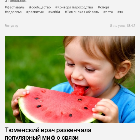
и Тобольске.
#фестиваль
#сообщество
#Контора пароходства
#спорт
#здоровье
#развитие
#хобби
#Тюменская область
#лето
#тк
Вслух.ру
8 августа, 18:42
Тюменский врач развенчала
популярный миф о связи