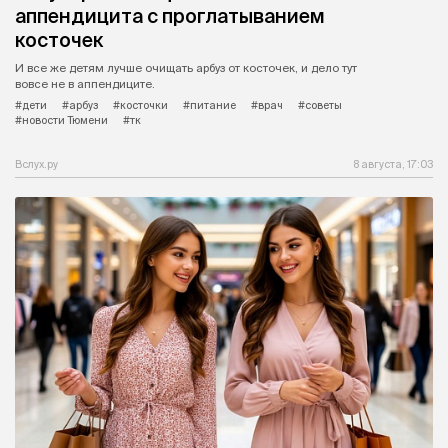
аппендицита с проглатыванием
косточек
И все же детям лучше очищать арбуз от косточек, и дело тут
вовсе не в аппендиците.
#дети
#арбуз
#косточки
#питание
#врач
#советы
#новости Тюмени
#тк
Вслух.ру
8 августа, 17:03