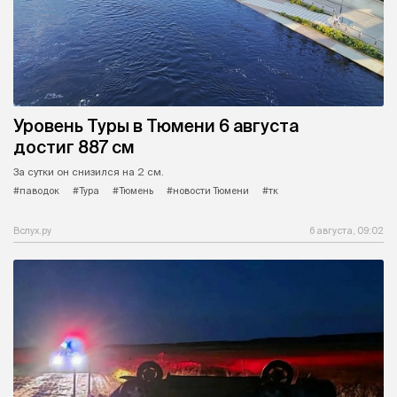
Уровень Туры в Тюмени 6 августа
достиг 887 см
За сутки он снизился на 2 см.
#паводок
#Тура
#Тюмень
#новости Тюмени
#тк
Вслух.ру
6 августа, 09:02