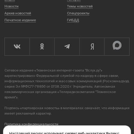
Новости
Темы новостей
Архив новостей
Спецпроекты
Печатное издание
ГИБДД
Сетевое издание «Тюменская интернет-газета "Вслух.ру"»
зарегистрировано Федеральной службой по надзору в сфере связи,
информационных технологий и массовых коммуникаций (Роскомнадзор),
серия Эл №ФС77-78856 от 07.08.2020 г. Учредитель: Автономная
некоммерческая организация «Телерадиокомпания "Тюменское
время"».
Подпись «партнерская новость» в материалах означает, что информация
имеет рекламный характер.
Политика конфиденциальности
Настоящий ресурс использует сервис веб-аналитики Яндекс