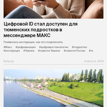
Цифровой ID стал доступен для
тюменских подростков в
мессенджере МАКС
Появилась инструкция, как его подключить.
#Макс
#цифровизация
#цифровые технологии
#подростки
#инструкция
#Тюмень
#новости Тюмени
#новости России
#тк
Вслух.ру
6 августа, 09:18