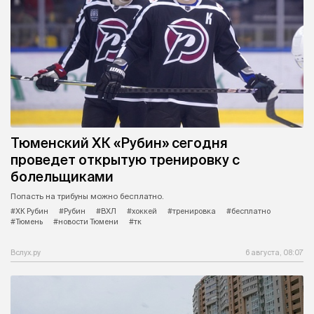
Тюменский ХК «Рубин» сегодня
проведет открытую тренировку с
болельщиками
Попасть на трибуны можно бесплатно.
#ХК Рубин
#Рубин
#ВХЛ
#хоккей
#тренировка
#бесплатно
#Тюмень
#новости Тюмени
#тк
Вслух.ру
6 августа, 08:07