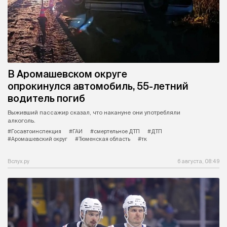
В Аромашевском округе
опрокинулся автомобиль, 55-летний
водитель погиб
Выживший пассажир сказал, что накануне они употребляли
алкоголь.
#Госавтоинспекция
#ГАИ
#смертельное ДТП
#ДТП
#Аромашевский округ
#Тюменская область
#тк
Вслух.ру
6 августа, 08:49