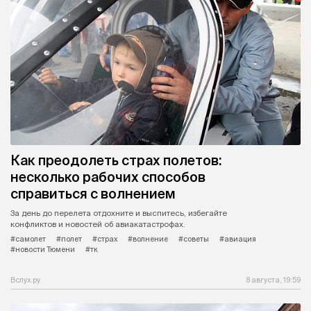
Как преодолеть страх полетов:
несколько рабочих способов
справиться с волнением
За день до перелета отдохните и выспитесь, избегайте
конфликтов и новостей об авиакатастрофах.
#самолет
#полет
#страх
#волнение
#советы
#авиация
#новости Тюмени
#тк
Вслух.ру
8 августа, 19:59