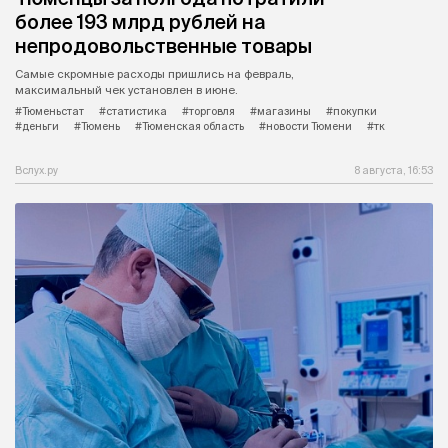
более 193 млрд рублей на
непродовольственные товары
Самые скромные расходы пришлись на февраль,
максимальный чек установлен в июне.
#Тюменьстат
#статистика
#торговля
#магазины
#покупки
#деньги
#Тюмень
#Тюменская область
#новости Тюмени
#тк
Вслух.ру
8 августа, 16:53