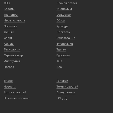
СВО
Происшествия
Беседы
Экономим
Транспорт
Общество
Недвижимость
Обзор
Политика
Культура
Деньги
Подкасты
Спорт
Образование
Афиша
Экономика
Технологии
Туризм
Страна и мир
Здоровье
Инструкция
ТЭК
Погода
Еда
Видео
Галереи
Новости
Темы новостей
Архив новостей
Спецпроекты
Печатное издание
ГИБДД