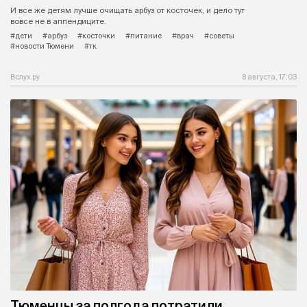
И все же детям лучше очищать арбуз от косточек, и дело тут
вовсе не в аппендиците.
#дети
#арбуз
#косточки
#питание
#врач
#советы
#новости Тюмени
#тк
Вслух.ру
8 августа, 17:03
Тюменцы за полгода потратили