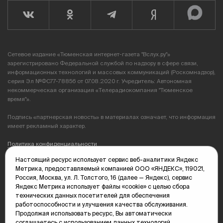
Сетевое издание «Тюменская интернет-газета "Вслух.ру"»
зарегистрировано Федеральной службой по надзору в сфере связи,
информационных технологий и массовых коммуникаций (Роскомнадзор),
серия Эл №ФС77-78856 от 07.08.2020 г. Учредитель: Автономная
некоммерческая организация «Телерадиокомпания "Тюменское
время"».
Подпись «партнерская новость» в материалах означает, что информация
имеет рекламный характер.
Политика конфиденциальности
Настоящий ресурс использует сервис веб-аналитики Яндекс
Редакция: 625035, Тюмень, пр. Геологоразведчиков, 28А
Метрика, предоставляемый компанией ООО «ЯНДЕКС», 119021,
(3452) 68-89-05
Россия, Москва, ул. Л. Толстого, 16 (далее — Яндекс), сервис
edit@vsluh.ru
Яндекс Метрика использует файлы «cookie» с целью сбора
технических данных посетителей для обеспечения
Главный редактор: Панкина Т.Ю.
работоспособности и улучшения качества обслуживания.
kika@vsluh.ru
Продолжая использовать ресурс, Вы автоматически
соглашаетесь с использованием данных технологий.