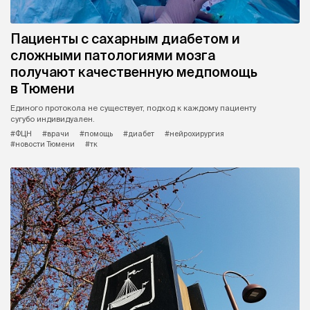
Пациенты с сахарным диабетом и
сложными патологиями мозга
получают качественную медпомощь
в Тюмени
Единого протокола не существует, подход к каждому пациенту
сугубо индивидуален.
#ФЦН
#врачи
#помощь
#диабет
#нейрохирургия
#новости Тюмени
#тк