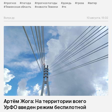
#прогноз
#погода
#прогноз погоды
#дождь
#гроза
#ветер
#Тюменская область
#новости Тюмени
#тк
Вслух.ру
10 августа, 15:02
Артём Жога: На территории всего
УрФО введен режим беспилотной