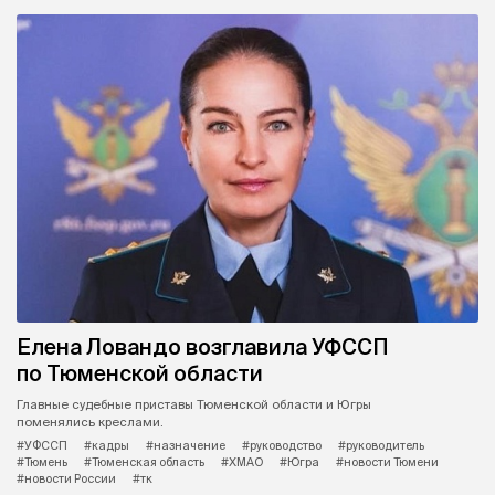
Елена Ловандо возглавила УФССП
по Тюменской области
Главные судебные приставы Тюменской области и Югры
поменялись креслами.
#УФССП
#кадры
#назначение
#руководство
#руководитель
#Тюмень
#Тюменская область
#ХМАО
#Югра
#новости Тюмени
#новости России
#тк