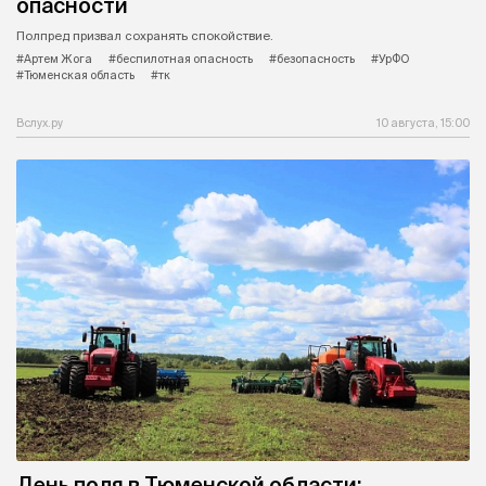
опасности
Полпред призвал сохранять спокойствие.
#Артем Жога
#беспилотная опасность
#безопасность
#УрФО
#Тюменская область
#тк
Вслух.ру
10 августа, 15:00
День поля в Тюменской области: