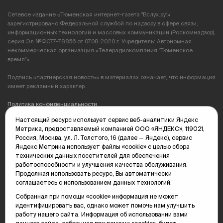
Сетевое издание «Тюменская интернет-газета "Вслух.ру"»
зарегистрировано Федеральной службой по надзору в сфере связи,
информационных технологий и массовых коммуникаций (Роскомнадзор),
серия Эл №ФС77-78856 от 07.08.2020 г. Учредитель: Автономная
некоммерческая организация «Телерадиокомпания "Тюменское
время"».
Подпись «партнерская новость» в материалах означает, что информация
имеет рекламный характер.
Политика конфиденциальности
Настоящий ресурс использует сервис веб-аналитики Яндекс
Редакция: 625035, Тюмень, пр. Геологоразведчиков, 28А
Метрика, предоставляемый компанией ООО «ЯНДЕКС», 119021,
(3452) 68-89-05
Россия, Москва, ул. Л. Толстого, 16 (далее — Яндекс), сервис
edit@vsluh.ru
Яндекс Метрика использует файлы «cookie» с целью сбора
технических данных посетителей для обеспечения
Главный редактор: Панкина Т.Ю.
работоспособности и улучшения качества обслуживания.
kika@vsluh.ru
Продолжая использовать ресурс, Вы автоматически
соглашаетесь с использованием данных технологий.
По вопросам рекламы:
(3452) 68-89-78
Собранная при помощи «cookie» информация не может
kotovaev@sibinformburo.ru
идентифицировать вас, однако может помочь нам улучшить
mim@vsluh.ru
работу нашего сайта. Информация об использовании вами