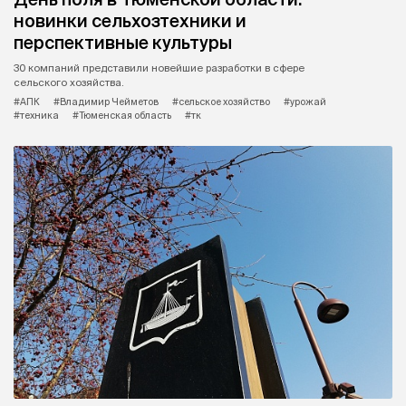
новинки сельхозтехники и
перспективные культуры
30 компаний представили новейшие разработки в сфере
сельского хозяйства.
#АПК
#Владимир Чейметов
#сельское хозяйство
#урожай
#техника
#Тюменская область
#тк