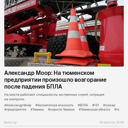
Александр Моор: На тюменском
предприятии произошло возгорание
после падения БПЛА
На месте работают специалисты экстренных служб, ситуация
на контроле.
#Александр Моор
#беспилотная опасность
#БПЛА
#ЧП
#пожар
#предприятие
#Тюмень
#новости Тюмени
#Тюменская область
#тк
Вслух.ру
10 августа, 16:05