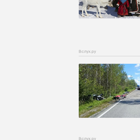
Вслух.ру
Вслух.ру