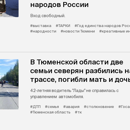
народов России
Вход свободный.
#выставка
#ТАРКИ
#Год единства народов Рос
#народности
#новости Тюмени
#креативные и
В Тюменской области две
семьи северян разбились н
трассе, погибли мать и доч
42-летняя водитель "Лады" не справилась с
управлением автомобиля.
#ДТП
#семья
#авария
#столкновение
#Госа
#Тюменская область
#тк