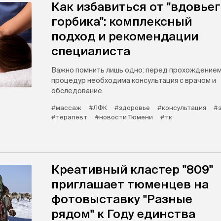
Как избавиться от "вдовье
горбика": комплексный
подход и рекомендации
специалиста
Важно помнить лишь одно: перед прохождение
процедур необходима консультация с врачом и
обследование.
#массаж
#ЛФК
#здоровье
#консультация
#
#терапевт
#новости Тюмени
#тк
Креативный кластер "809"
приглашает тюменцев на
фотовыставку "Разные
рядом" к Году единства