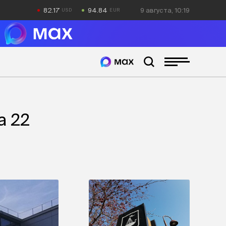
82.17
94.84
9 августа, 10:19
а 22