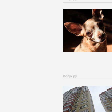
Вслух.ру