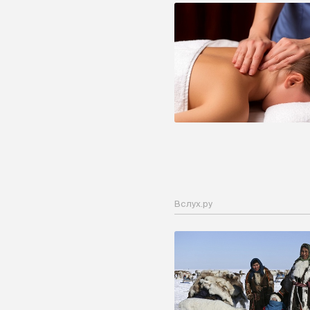
Вслух.ру