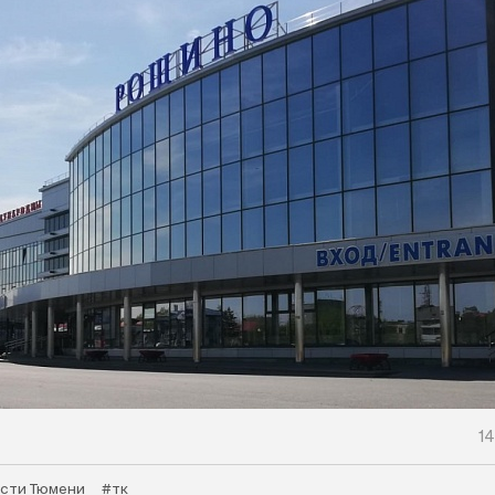
14
сти Тюмени
#тк