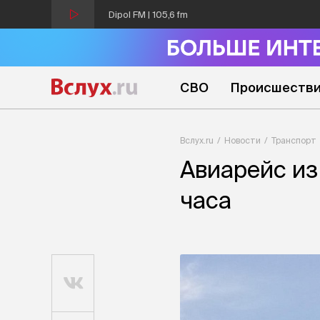
Dipol FM | 105,6 fm
СВО
Происшеств
Вслух.ru
Новости
Транспорт
Авиарейс из
часа