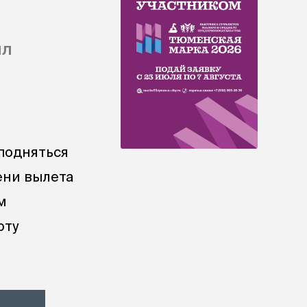
ыл
 подняться
ени вылета
м
рту