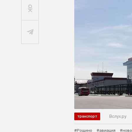
Вслух.ру
транспорт
#Рощино
#авиация
#ново