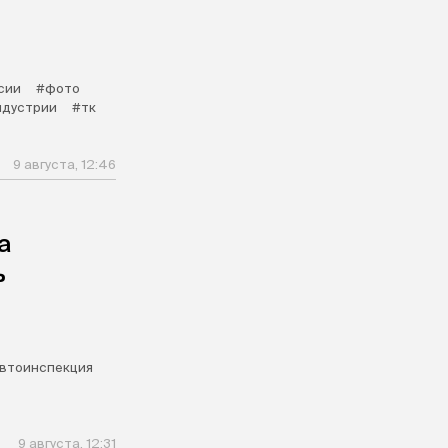
сии
#фото
ндустрии
#тк
9 августа, 12:46
а
ь
втоинспекция
9 августа, 12:31