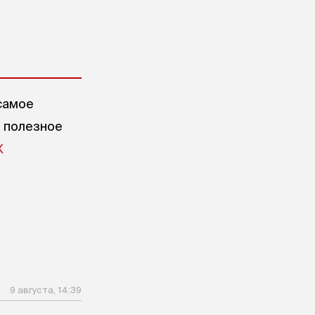
самое
е полезное
X
9 августа, 14:39