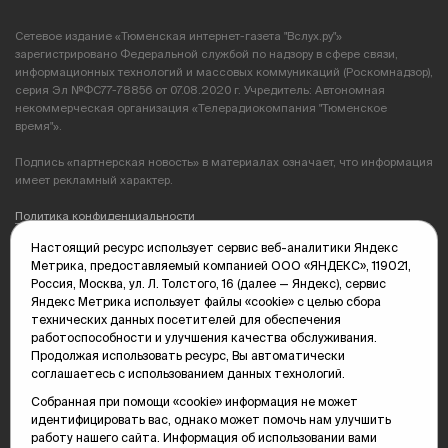
Сетевое издание «Тюменская интернет-газета "Вслух.ру"»
зарегистрировано Федеральной службой по надзору в сфере связи,
информационных технологий и массовых коммуникаций (Роскомнадзор),
серия Эл №ФС77-78856 от 07.08.2020 г. Учредитель: Автономная
некоммерческая организация «Телерадиокомпания "Тюменское
время"».
Подпись «партнерская новость» в материалах означает, что информация
имеет рекламный характер.
Политика конфиденциальности
Настоящий ресурс использует сервис веб-аналитики Яндекс
Редакция: 625035, Тюмень, пр. Геологоразведчиков, 28А
Метрика, предоставляемый компанией ООО «ЯНДЕКС», 119021,
(3452) 68-89-05
Россия, Москва, ул. Л. Толстого, 16 (далее — Яндекс), сервис
edit@vsluh.ru
Яндекс Метрика использует файлы «cookie» с целью сбора
технических данных посетителей для обеспечения
Главный редактор: Панкина Т.Ю.
работоспособности и улучшения качества обслуживания.
kika@vsluh.ru
Продолжая использовать ресурс, Вы автоматически
соглашаетесь с использованием данных технологий.
По вопросам рекламы:
(3452) 68-89-78
Собранная при помощи «cookie» информация не может
kotovaev@sibinformburo.ru
идентифицировать вас, однако может помочь нам улучшить
mim@vsluh.ru
работу нашего сайта. Информация об использовании вами