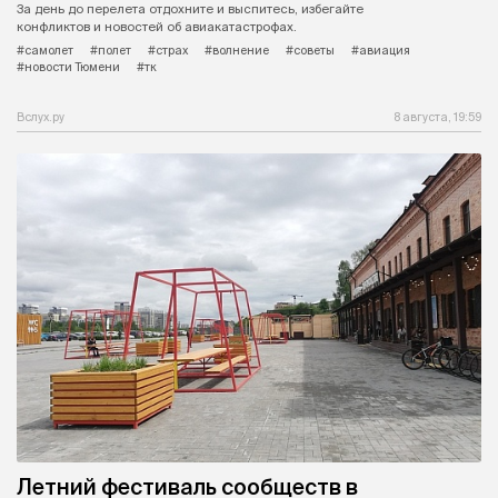
За день до перелета отдохните и выспитесь, избегайте
конфликтов и новостей об авиакатастрофах.
#самолет
#полет
#страх
#волнение
#советы
#авиация
#новости Тюмени
#тк
Вслух.ру
8 августа, 19:59
Летний фестиваль сообществ в