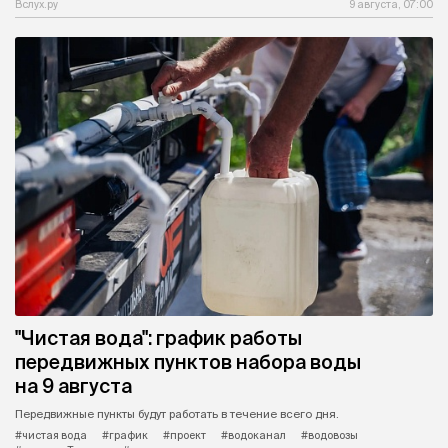
Вслух.ру
9 августа, 07:00
"Чистая вода": график работы
передвижных пунктов набора воды
на 9 августа
Передвижные пункты будут работать в течение всего дня.
#чистая вода
#график
#проект
#водоканал
#водовозы