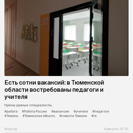
Есть сотни вакансий: в Тюменской
области востребованы педагоги и
учителя
Нужны разные специалисты.
#работа
#Работа России
#вакансии
#учителя
#педагоги
#Тюмень
#Тюменская область
#новости Тюмени
#тк
Вслух.ру
9 августа, 07:07