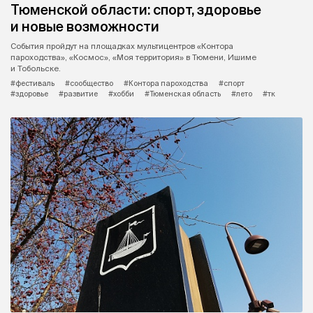
Тюменской области: спорт, здоровье
и новые возможности
События пройдут на площадках мультицентров «Контора
пароходства», «Космос», «Моя территория» в Тюмени, Ишиме
и Тобольске.
#фестиваль
#сообщество
#Контора пароходства
#спорт
#здоровье
#развитие
#хобби
#Тюменская область
#лето
#тк