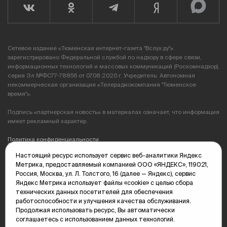
Сетевое издание «Тюменская интернет-газета "Вслух.ру"»
зарегистрировано Федеральной службой по надзору в сфере связи,
информационных технологий и массовых коммуникаций (Роскомнадзор),
серия Эл №ФС77-78856 от 07.08.2020 г. Учредитель: Автономная
некоммерческая организация «Телерадиокомпания "Тюменское
время"».
Подпись «партнерская новость» в материалах означает, что информация
имеет рекламный характер.
Политика конфиденциальности
Настоящий ресурс использует сервис веб-аналитики Яндекс
Редакция: 625035, Тюмень, пр. Геологоразведчиков, 28А
Метрика, предоставляемый компанией ООО «ЯНДЕКС», 119021,
(3452) 68-89-05
Россия, Москва, ул. Л. Толстого, 16 (далее — Яндекс), сервис
edit@vsluh.ru
Яндекс Метрика использует файлы «cookie» с целью сбора
технических данных посетителей для обеспечения
Главный редактор: Панкина Т.Ю.
работоспособности и улучшения качества обслуживания.
kika@vsluh.ru
Продолжая использовать ресурс, Вы автоматически
соглашаетесь с использованием данных технологий.
По вопросам рекламы: