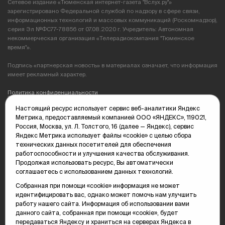
Сетевое издание «Тюменская интернет-газета "Вслух.ру"»
зарегистрировано Федеральной службой по надзору в сфере связи,
информационных технологий и массовых коммуникаций (Роскомнадзор),
серия Эл №ФС77-78856 от 07.08.2020 г. Учредитель: Автономная
некоммерческая организация «Телерадиокомпания "Тюменское
время"».
Подпись «партнерская новость» в материалах означает, что информация
имеет рекламный характер.
Политика конфиденциальности
Настоящий ресурс использует сервис веб-аналитики Яндекс
Редакция: 625035, Тюмень, пр. Геологоразведчиков, 28А
Метрика, предоставляемый компанией ООО «ЯНДЕКС», 119021,
(3452) 68-89-05
Россия, Москва, ул. Л. Толстого, 16 (далее — Яндекс), сервис
edit@vsluh.ru
Яндекс Метрика использует файлы «cookie» с целью сбора
технических данных посетителей для обеспечения
Главный редактор: Панкина Т.Ю.
работоспособности и улучшения качества обслуживания.
kika@vsluh.ru
Продолжая использовать ресурс, Вы автоматически
соглашаетесь с использованием данных технологий.
По вопросам рекламы:
(3452) 68-89-78
Собранная при помощи «cookie» информация не может
kotovaev@sibinformburo.ru
идентифицировать вас, однако может помочь нам улучшить
mim@vsluh.ru
работу нашего сайта. Информация об использовании вами
данного сайта, собранная при помощи «cookie», будет
передаваться Яндексу и храниться на серверах Яндекса в