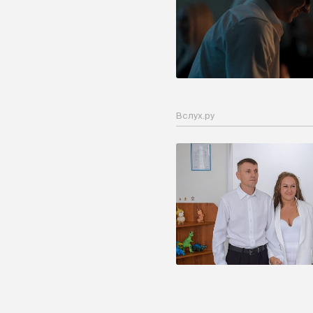
Вслух.ру