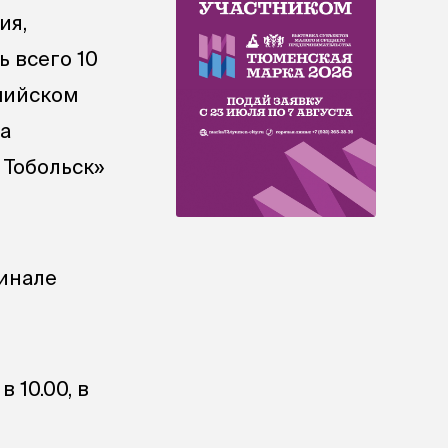
ия,
 всего 10
спийском
а
Тобольск»
финале
 10.00, в