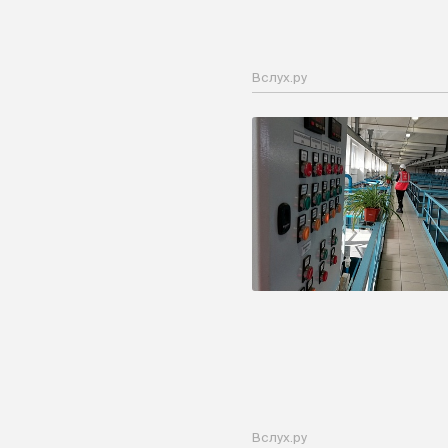
Вслух.ру
Вслух.ру