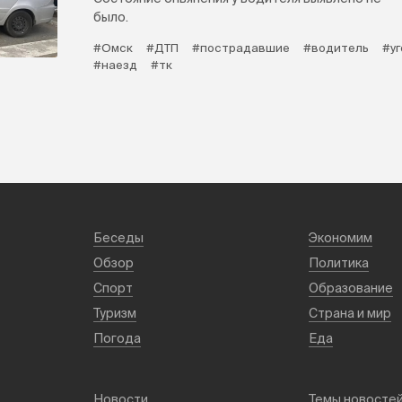
было.
#Омск
#ДТП
#пострадавшие
#водитель
#у
#наезд
#тк
Беседы
Экономим
Обзор
Политика
Спорт
Образование
Туризм
Страна и мир
Погода
Еда
Новости
Темы новосте