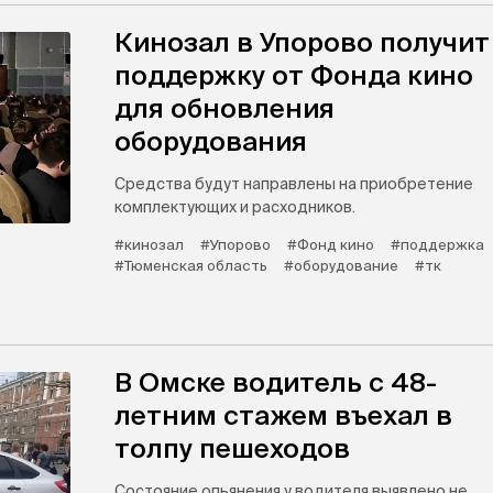
Кинозал в Упорово получит
поддержку от Фонда кино
для обновления
оборудования
Средства будут направлены на приобретение
комплектующих и расходников.
#кинозал
#Упорово
#Фонд кино
#поддержка
#Тюменская область
#оборудование
#тк
В Омске водитель с 48-
летним стажем въехал в
толпу пешеходов
Состояние опьянения у водителя выявлено не