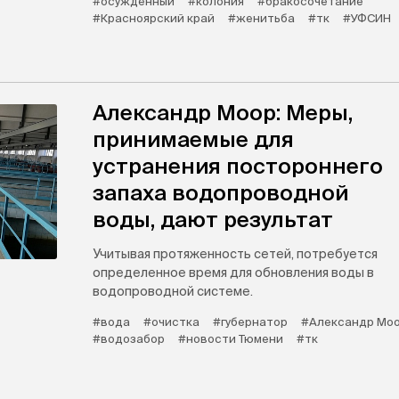
#осужденный
#колония
#бракосочетание
#Красноярский край
#женитьба
#тк
#УФСИН
Александр Моор: Меры,
принимаемые для
устранения постороннего
запаха водопроводной
воды, дают результат
Учитывая протяженность сетей, потребуется
определенное время для обновления воды в
водопроводной системе.
#вода
#очистка
#губернатор
#Александр Мо
#водозабор
#новости Тюмени
#тк