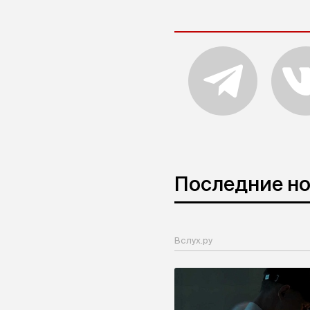
Последние н
Вслух.ру