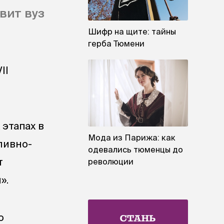
вит вуз
Шифр на щите: тайны
герба Тюмени
II
 этапах в
Мода из Парижа: как
ливно-
одевались тюменцы до
т
революции
».
о