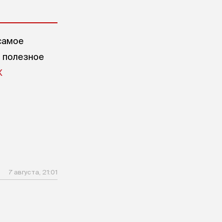
самое
е полезное
X
7 августа, 21:01