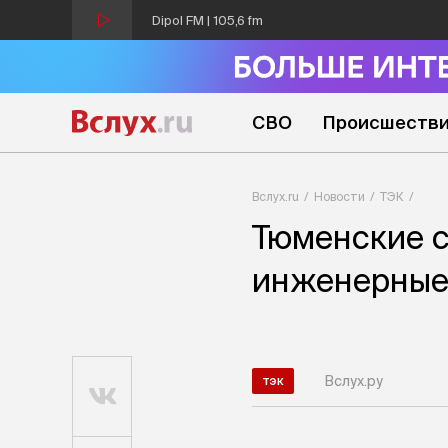
Dipol FM | 105,6 fm
СВО
Происшеств
Вслух.ru
Новости
ТЭК
Тюменские с
инженерные
Вслух.ру
тэк