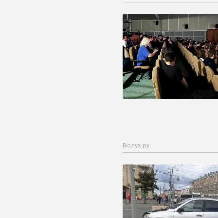
Вслух.ру