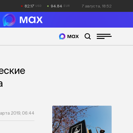
82.17
94.84
7 августа, 18:52
еские
а
арта 2019, 06:44