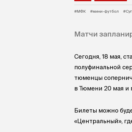
#МФК
#мини-футбол
#Су
Матчи запланир
Сегодня, 18 мая, с
полуфинальной сер
тюменцы сопернича
в Тюмени 20 мая и 
Билеты можно буде
«Центральный», где