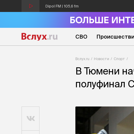
Dipol FM | 105,6 fm
СВО
Происшеств
Вслух.ru
Новости
Спорт
В Тюмени на
полуфинал С