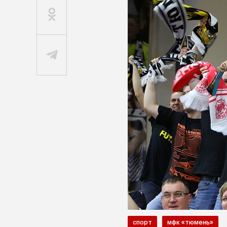
спорт
мфк «тюмень»