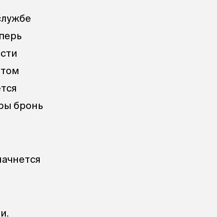
службе
еперь
ости
ртом
ется
гры бронь
начнется
и.