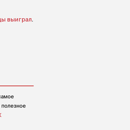
ды выиграл
.
самое
е полезное
X