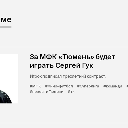
еме
За МФК «Тюмень» будет
играть Сергей Гук
Игрок подписал трехлетний контракт.
#МФК
#мини-футбол
#Суперлига
#команда
#новости Тюмени
#тк