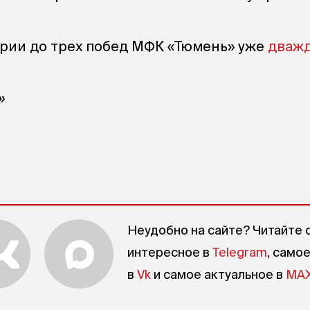
ерии до трех побед МФК «Тюмень» уже
дваж
»
Неудобно на сайте? Читайте 
интересное в
Telegram
, само
в
Vk
и самое актуальное в
MA