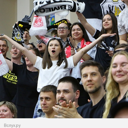
Вслух.ру