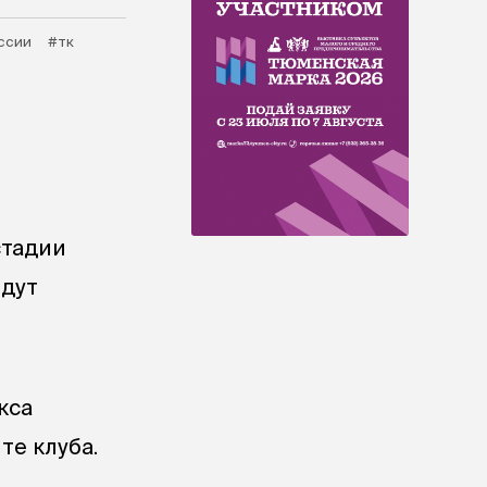
ссии
#тк
стадии
йдут
кса
те клуба.