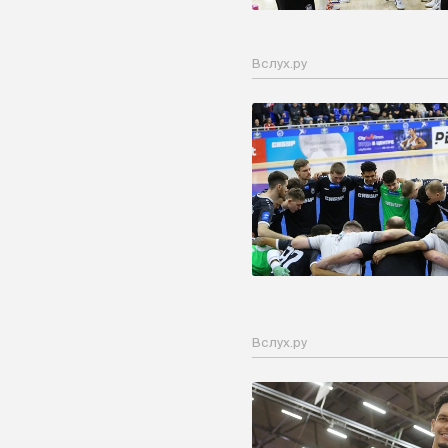
Вслух.ру
Вслух.ру