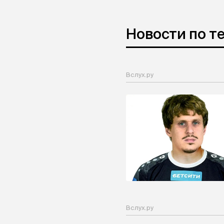
Новости по т
Вслух.ру
Вслух.ру