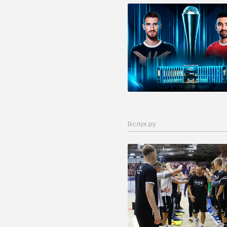
Вслух.ру