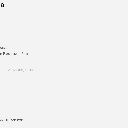
за
мень
и России
#тк
22 июля, 19:19
ости Тюмени