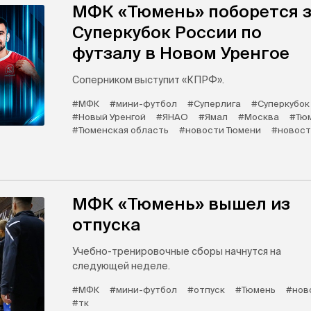
​МФК «Тюмень»​ поборется 
Суперкубок России по
футзалу в Новом Уренгое
Соперником выступит «КПРФ»​.
#МФК
#мини-футбол
#Суперлига
#Суперкубок
#Новый Уренгой
#ЯНАО
#Ямал
#Москва
#Тю
#Тюменская область
#новости Тюмени
#новост
МФК «Тюмень» вышел из
отпуска
Учебно-тренировочные сборы начнутся на
следующей неделе.
#МФК
#мини-футбол
#отпуск
#Тюмень
#нов
#тк