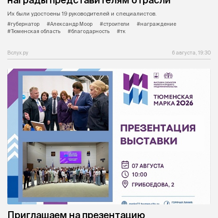
Их были удостоены 19 руководителей и специалистов.
#губернатор
#Александр Моор
#строители
#награждение
#Тюменская область
#благодарность
#тк
Вслух.ру
6 августа, 19:30
Приглашаем на презентацию