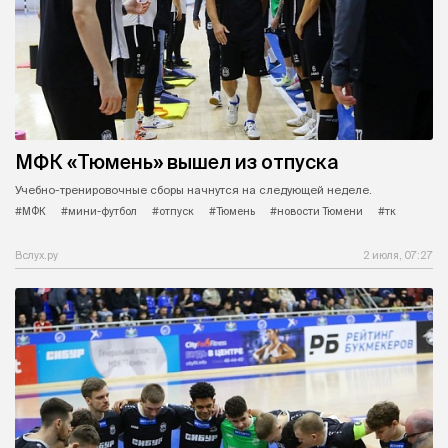
МФК «Тюмень» вышел из отпуска
Учебно-тренировочные сборы начнутся на следующей неделе.
#МФК
#мини-футбол
#отпуск
#Тюмень
#новости Тюмени
#тк
Вслух.ру
2 июля, 07:27