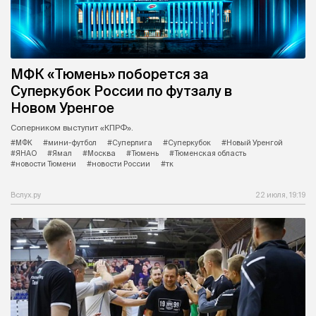
​МФК «Тюмень»​ поборется за
Суперкубок России по футзалу в
Новом Уренгое
Соперником выступит «КПРФ»​.
#МФК
#мини-футбол
#Суперлига
#Суперкубок
#Новый Уренгой
#ЯНАО
#Ямал
#Москва
#Тюмень
#Тюменская область
#новости Тюмени
#новости России
#тк
Вслух.ру
22 июля, 19:19