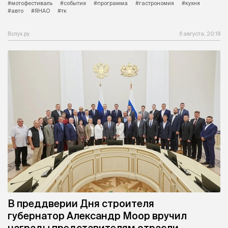
#мотофестиваль
#событие
#программа
#гастрономия
#кухня
#авто
#ЯНАО
#тк
Вслух.ру
6 августа, 20:18
В преддверии Дня строителя
губернатор Александр Моор вручил
награды представителям отрасли