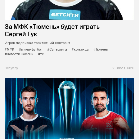
За МФК «Тюмень» будет играть
Сергей Гук
Игрок подписал трехлетний контракт.
#МФК
#мини-футбол
#Суперлига
#команда
#Тюмень
#новости Тюмени
#тк
Вслух.ру
29 июля, 08:11