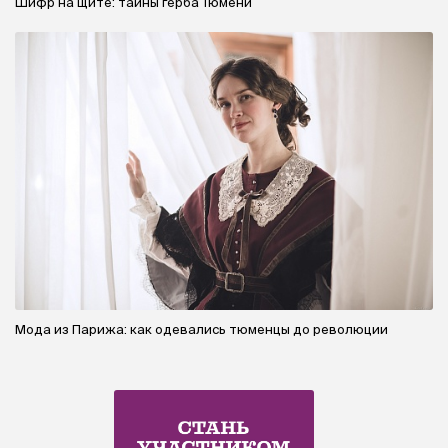
Шифр на щите: тайны герба Тюмени
Мода из Парижа: как одевались тюменцы до революции