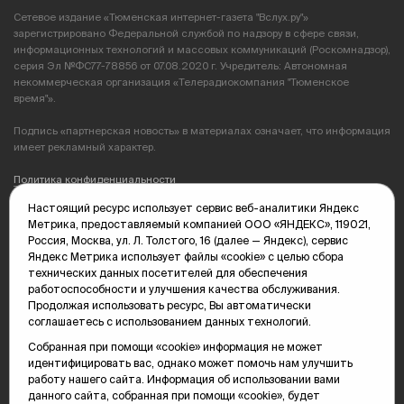
Сетевое издание «Тюменская интернет-газета "Вслух.ру"»
зарегистрировано Федеральной службой по надзору в сфере связи,
информационных технологий и массовых коммуникаций (Роскомнадзор),
серия Эл №ФС77-78856 от 07.08.2020 г. Учредитель: Автономная
некоммерческая организация «Телерадиокомпания "Тюменское
время"».
Подпись «партнерская новость» в материалах означает, что информация
имеет рекламный характер.
Политика конфиденциальности
Настоящий ресурс использует сервис веб-аналитики Яндекс
Редакция: 625035, Тюмень, пр. Геологоразведчиков, 28А
Метрика, предоставляемый компанией ООО «ЯНДЕКС», 119021,
(3452) 68-89-05
Россия, Москва, ул. Л. Толстого, 16 (далее — Яндекс), сервис
edit@vsluh.ru
Яндекс Метрика использует файлы «cookie» с целью сбора
технических данных посетителей для обеспечения
Главный редактор: Панкина Т.Ю.
работоспособности и улучшения качества обслуживания.
kika@vsluh.ru
Продолжая использовать ресурс, Вы автоматически
соглашаетесь с использованием данных технологий.
По вопросам рекламы:
(3452) 68-89-78
Собранная при помощи «cookie» информация не может
kotovaev@sibinformburo.ru
идентифицировать вас, однако может помочь нам улучшить
mim@vsluh.ru
работу нашего сайта. Информация об использовании вами
данного сайта, собранная при помощи «cookie», будет