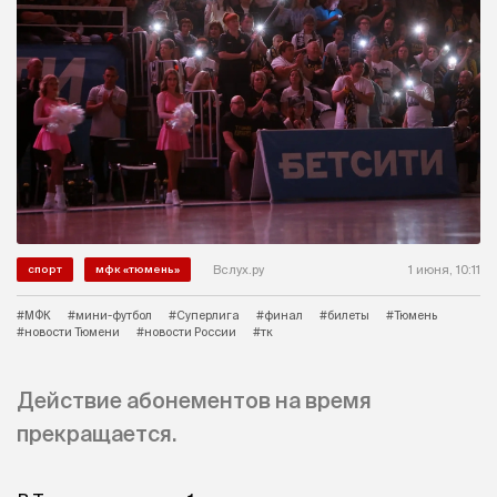
Вслух.ру
1 июня, 10:11
спорт
мфк «тюмень»
#МФК
#мини-футбол
#Суперлига
#финал
#билеты
#Тюмень
#новости Тюмени
#новости России
#тк
Действие абонементов на время
прекращается.