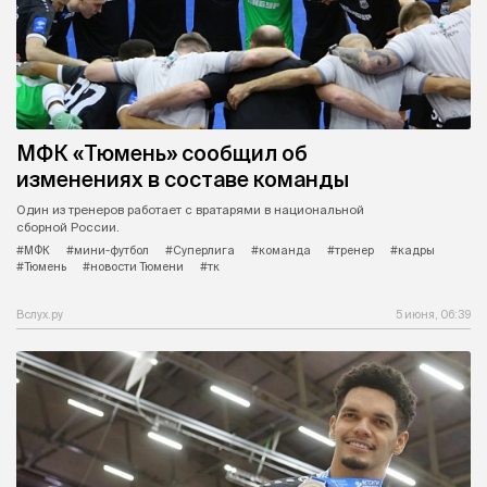
МФК «Тюмень» сообщил об
изменениях в составе команды
Один из тренеров работает с вратарями в национальной
сборной России.
#МФК
#мини-футбол
#Суперлига
#команда
#тренер
#кадры
#Тюмень
#новости Тюмени
#тк
Вслух.ру
5 июня, 06:39