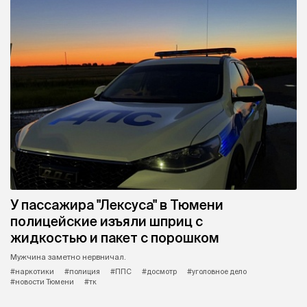
У пассажира "Лексуса" в Тюмени
полицейские изъяли шприц с
жидкостью и пакет с порошком
Мужчина заметно нервничал.
#наркотики
#полиция
#ППС
#досмотр
#уголовное дело
#новости Тюмени
#тк