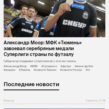
Александр Моор: МФК «Тюмень»
завоевал серебряные медали
Суперлиги страны по футзалу
Губернатор поздравил спортсменов с итогом сезона.
#Александр Моор
#МФК
#Суперлига
#футзал
#мини-футбол
#медали
#Тюмень
#новости Тюмени
#новости России
#тк
Последние новости
Вслух.ру
6 августа, 21:08