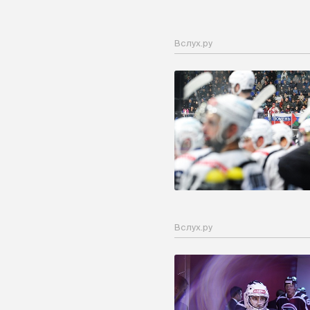
Вслух.ру
Вслух.ру