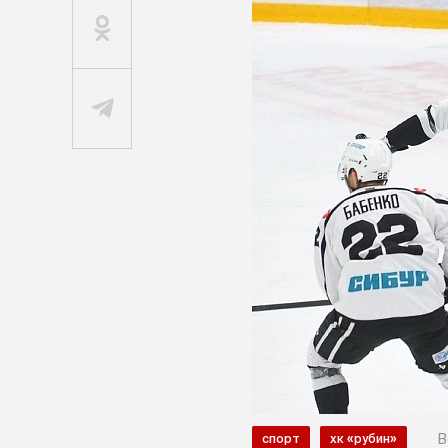
В
спорт
хк «рубин»