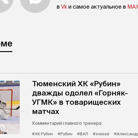
в
Vk
и самое актуальное в
MA
еме
Тюменский ХК «Рубин»
дважды одолел «Горняк-
УГМК» в товарищеских
матчах
Комментарий главного тренера.
#ХК Рубин
#Рубин
#ВХЛ
#хоккей
#Александ