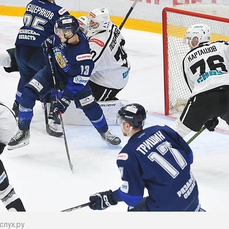
слух.ру