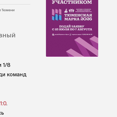
и Тюмени
авный
 1/8
ди команд
1:0
.
сь