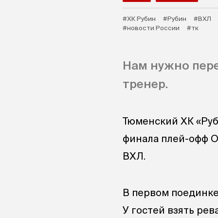
#ХК Рубин
#Рубин
#ВХЛ
#новости России
#тк
Нам нужно пере
тренер.
Тюменский ХК «Руб
финала плей-офф O
ВХЛ.
В первом поединке
У гостей взять рев