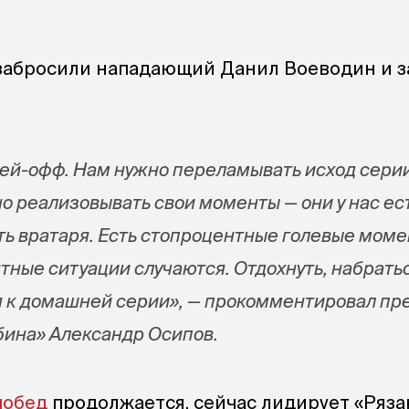
 забросили нападающий Данил Воеводин и 
лей-офф. Нам нужно переламывать исход серии
о реализовывать свои моменты — они у нас ест
ь вратаря. Есть стопроцентные голевые моме
тные ситуации случаются. Отдохнуть, набратьс
я к домашней серии», — прокомментировал пр
бина» Александр Осипов.
побед
продолжается, сейчас лидирует «Ряз