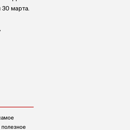
 30 марта.
»
самое
е полезное