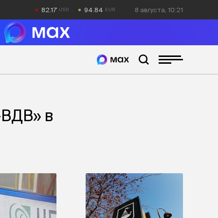
82.17
94.84
8 августа, 10:21
-ВДВ» в