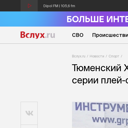
Dipol FM | 105,6 fm
СВО
Происшеств
Вслух.ru
Новости
Спорт
Тюменский Х
серии плей-