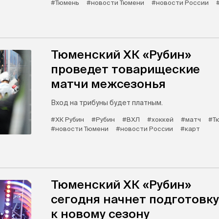
#Тюмень
#новости Тюмени
#новости России
Тюменский ХК «Рубин»
проведет товарищеские
матчи межсезонья
Вход на трибуны будет платным.
#ХК Рубин
#Рубин
#ВХЛ
#хоккей
#матч
#Т
#новости Тюмени
#новости России
#карт
Тюменский ХК «Рубин»
сегодня начнет подготовку
к новому сезону