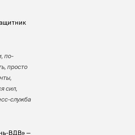
защитник
, по-
ь, просто
нты,
я сил,
есс-служба
ань-ВДВ» —