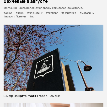
бахчевые в августе
Магазины часто используют арбузы как «товар-локомотив».
#арбуз
#цена
#маркетинг
#эксперт
#логистика
#магазины
#новости Тюмени
#тк
Шифр на щите: тайны герба Тюмени