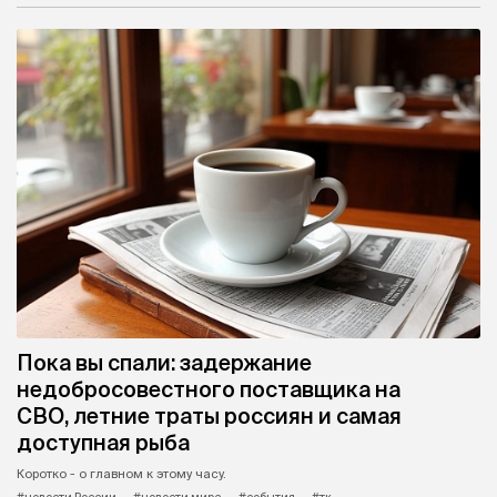
Пока вы спали: задержание
недобросовестного поставщика на
СВО, летние траты россиян и самая
доступная рыба
Коротко - о главном к этому часу.
#новости России
#новости мира
#события
#тк