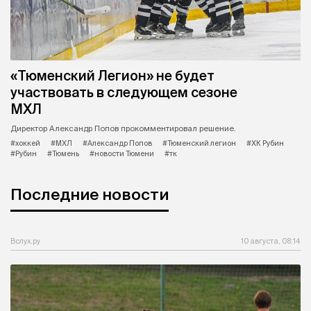
«Тюменский Легион» не будет
участвовать в следующем сезоне
МХЛ
Директор Александр Попов прокомментировал решение.
#хоккей
#МХЛ
#Александр Попов
#Тюменский легион
#ХК Рубин
#Рубин
#Тюмень
#новости Тюмени
#тк
Последние новости
Вслух.ру
10 августа, 08:14