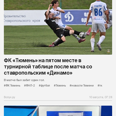
ФК «Тюмень» на пятом месте в
турнирной таблице после матча со
ставропольским «Динамо»
В матче был забит один гол.
#ФК Тюмень
#ФНЛ-2
#футбол
#Тюмень
#новости Тюмени
#тк
Вслух.ру
10 августа, 07:28