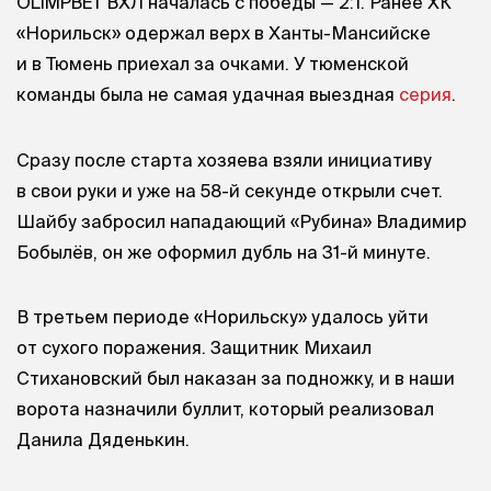
OLIMPBET ВХЛ началась с победы — 2:1. Ранее ХК
«Норильск» одержал верх в Ханты-Мансийске
и в Тюмень приехал за очками. У тюменской
команды была не самая удачная выездная
серия
.
Сразу после старта хозяева взяли инициативу
в свои руки и уже на 58-й секунде открыли счет.
Шайбу забросил нападающий «Рубина» Владимир
Бобылёв, он же оформил дубль на 31-й минуте.
В третьем периоде «Норильску» удалось уйти
от сухого поражения. Защитник Михаил
Стихановский был наказан за подножку, и в наши
ворота назначили буллит, который реализовал
Данила Дяденькин.