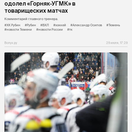
одолел «Горняк-УГМК» в
товарищеских матчах
Комментарий главного тренера.
#ХК Рубин
#Рубин
#ВХЛ
#хоккей
#Александр Осипов
#Тюмень
#новости Тюмени
#новости России
#тк
Вслух.ру
29 июля, 17:29