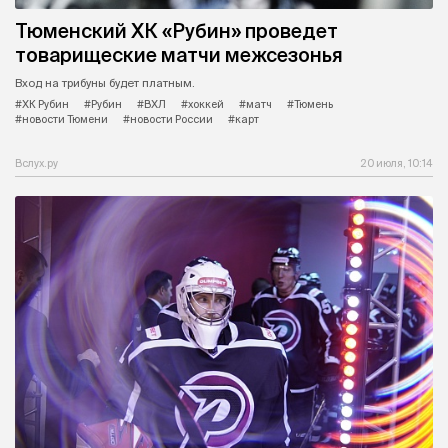
Тюменский ХК «Рубин» проведет
товарищеские матчи межсезонья
Вход на трибуны будет платным.
#ХК Рубин
#Рубин
#ВХЛ
#хоккей
#матч
#Тюмень
#новости Тюмени
#новости России
#карт
Вслух.ру
20 июля, 10:14