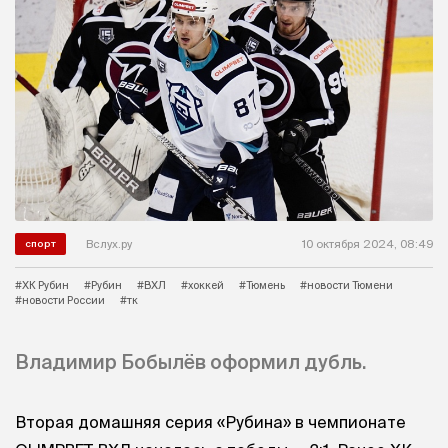
Вслух.ру
10 октября 2024, 08:49
спорт
#ХК Рубин
#Рубин
#ВХЛ
#хоккей
#Тюмень
#новости Тюмени
#новости России
#тк
Владимир Бобылёв оформил дубль.
Вторая домашняя серия «Рубина» в чемпионате