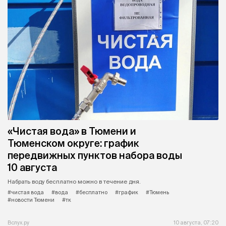
«Чистая вода» в Тюмени и
Тюменском округе: график
передвижных пунктов набора воды
10 августа
Набрать воду бесплатно можно в течение дня.
#чистая вода
#вода
#бесплатно
#график
#Тюмень
#новости Тюмени
#тк
Вслух.ру
10 августа, 07:20