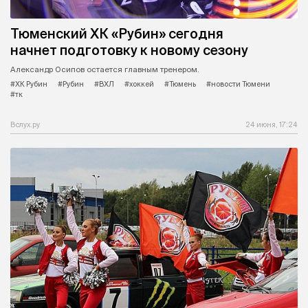
Тюменский ХК «Рубин» сегодня
начнет подготовку к новому сезону
Александр Осипов остается главным тренером.
#ХК Рубин
#Рубин
#ВХЛ
#хоккей
#Тюмень
#новости Тюмени
#тк
Вслух.ру
24 июня, 17:24