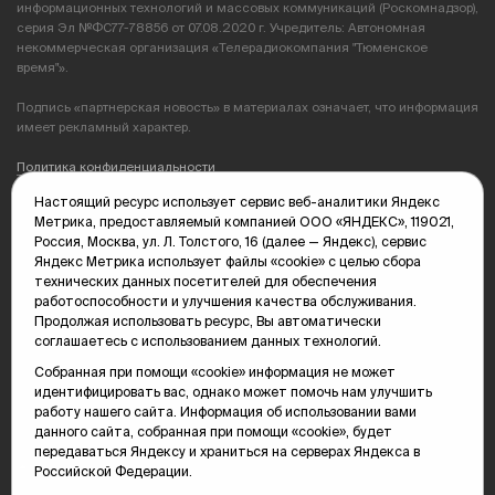
информационных технологий и массовых коммуникаций (Роскомнадзор),
серия Эл №ФС77-78856 от 07.08.2020 г. Учредитель: Автономная
некоммерческая организация «Телерадиокомпания "Тюменское
время"».
Подпись «партнерская новость» в материалах означает, что информация
имеет рекламный характер.
Политика конфиденциальности
Настоящий ресурс использует сервис веб-аналитики Яндекс
Редакция: 625035, Тюмень, пр. Геологоразведчиков, 28А
Метрика, предоставляемый компанией ООО «ЯНДЕКС», 119021,
(3452) 68-89-05
Россия, Москва, ул. Л. Толстого, 16 (далее — Яндекс), сервис
edit@vsluh.ru
Яндекс Метрика использует файлы «cookie» с целью сбора
технических данных посетителей для обеспечения
Главный редактор: Панкина Т.Ю.
работоспособности и улучшения качества обслуживания.
kika@vsluh.ru
Продолжая использовать ресурс, Вы автоматически
соглашаетесь с использованием данных технологий.
По вопросам рекламы:
(3452) 68-89-78
Собранная при помощи «cookie» информация не может
kotovaev@sibinformburo.ru
идентифицировать вас, однако может помочь нам улучшить
mim@vsluh.ru
работу нашего сайта. Информация об использовании вами
данного сайта, собранная при помощи «cookie», будет
передаваться Яндексу и храниться на серверах Яндекса в
Российской Федерации.