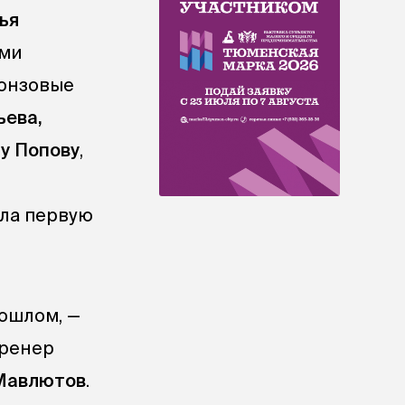
ья
ями
ронзовые
ьева,
у Попову
,
ла первую
рошлом, —
тренер
Мавлютов
.