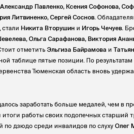
Александр Павленко, Ксения Софонова, Соф
рия Литвиненко, Сергей Соснов
. Обладател
 стали
Никита Вторушин
и
Игорь Чечуев
. Б
евелева, Ольга Сарафанова, Виктория Анан
 Стоит отметить
Эльгиза Байрамова
и
Татьян
ной таблице пятые позиции. По результатам
рвенства Тюменская область вновь удержа
далось заработать больше медалей, чем в п
 итоги работы своих подопечных старший 
 по дзюдо среди инвалидов по слуху
Олег 