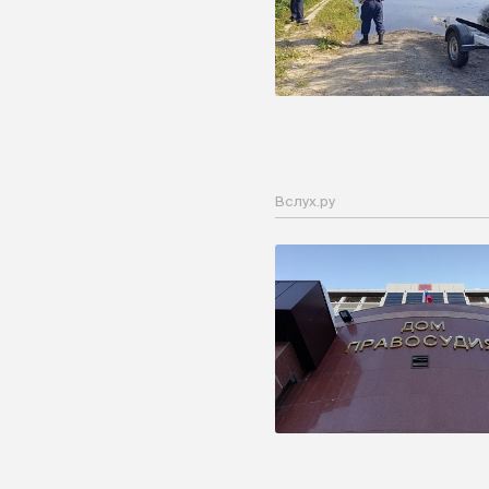
Вслух.ру