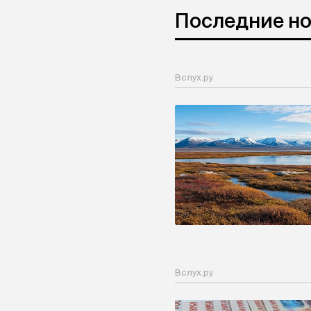
Последние н
Вслух.ру
Вслух.ру