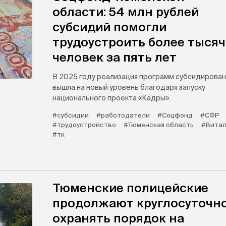
области: 54 млн рублей
субсидий помогли
трудоустроить более тыся
человек за пять лет
В 2025 году реализация программ субсидирован
вышла на новый уровень благодаря запуску
национального проекта «Кадры».
#субсидии
#работодатели
#Соцфонд
#СФР
#трудоустройство
#Тюменская область
#Витал
#тк
Тюменские полицейские
продолжают круглосуточн
охранять порядок на