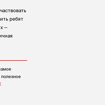
участвовать
ить ребят
х —
ичная
самое
е полезное
X