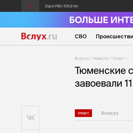
Dipol FM | 105,6 fm
СВО
Происшеств
Вслух.ru
Новости
Спорт
Тюменские 
завоевали 1
Вслух.ру
спорт