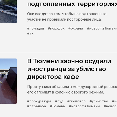
подтопленных территория
Они следят за тем, чтобы на подтопленные
участки не проникали посторонние лица.
#полиция
#порядок
#охрана
#новости Тюмен
#тк
В Тюмени заочно осудили
иностранца за убийство
директора кафе
Преступника объявили в международный розыск
его отправят в колонию строгого режима.
#прокуратура
#суд
#приговор
#убийство
#к
#стрельба
#Тюмень
#новости Тюмени
#новос