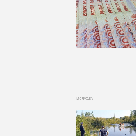
Вслух.ру