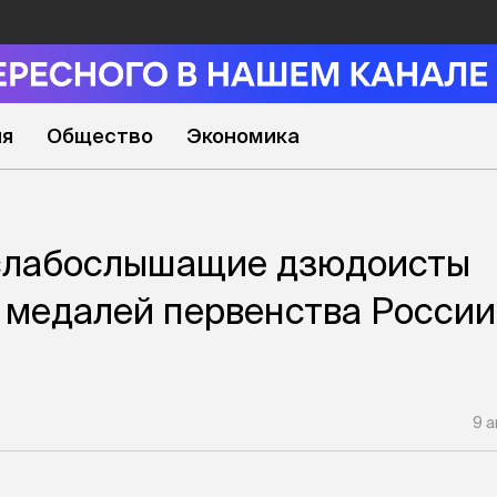
ия
Общество
Экономика
слабослышащие дзюдоисты
1 медалей первенства России
9 а