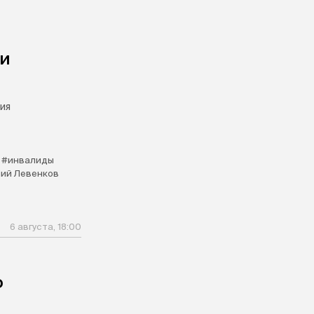
чи
ия
#инвалиды
ий Левенков
6 августа, 18:00
о