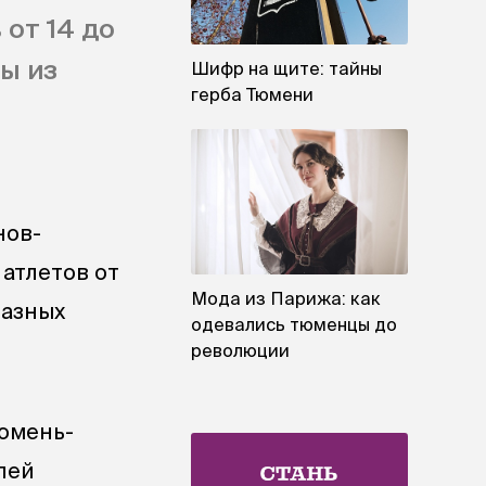
от 14 до
ды из
Шифр на щите: тайны
герба Тюмени
нов-
 атлетов от
Мода из Парижа: как
разных
одевались тюменцы до
революции
Тюмень-
лей