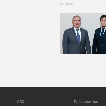
Вслух.ру
СВО
Происшествия