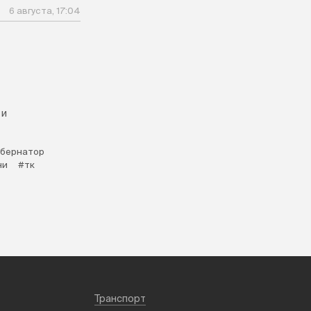
6 августа, 17:04
л
 и
убернатор
ни
#тк
Транспорт