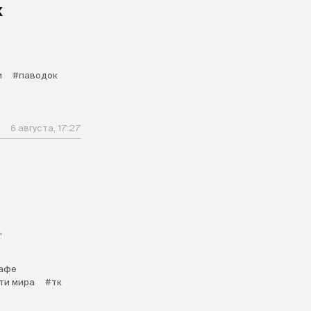
х
и
#паводок
6 августа, 17:27
,
афе
ти мира
#тк