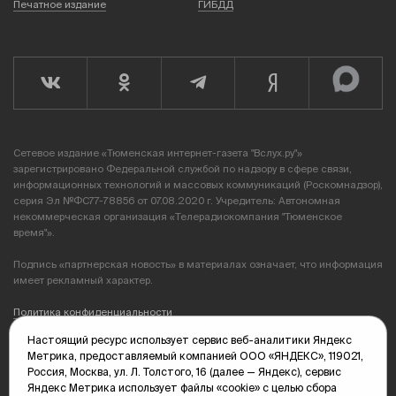
Печатное издание
ГИБДД
Сетевое издание «Тюменская интернет-газета "Вслух.ру"»
зарегистрировано Федеральной службой по надзору в сфере связи,
информационных технологий и массовых коммуникаций (Роскомнадзор),
серия Эл №ФС77-78856 от 07.08.2020 г. Учредитель: Автономная
некоммерческая организация «Телерадиокомпания "Тюменское
время"».
Подпись «партнерская новость» в материалах означает, что информация
имеет рекламный характер.
Политика конфиденциальности
Настоящий ресурс использует сервис веб-аналитики Яндекс
Редакция: 625035, Тюмень, пр. Геологоразведчиков, 28А
Метрика, предоставляемый компанией ООО «ЯНДЕКС», 119021,
(3452) 68-89-05
Россия, Москва, ул. Л. Толстого, 16 (далее — Яндекс), сервис
edit@vsluh.ru
Яндекс Метрика использует файлы «cookie» с целью сбора