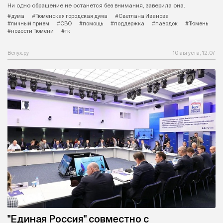
Ни одно обращение не останется без внимания, заверила она.
#дума
#Тюменская городская дума
#Светлана Иванова
#личный прием
#СВО
#помощь
#поддержка
#паводок
#Тюмень
#новости Тюмени
#тк
Вслух.ру
10 августа, 12:07
"Единая Россия" совместно с