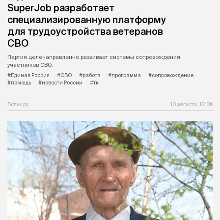
SuperJob разработает
специализированную платформу
для трудоустройства ветеранов
СВО
Партия целенаправленно развивает системы сопровождения
участников СВО.
#Единая Россия
#СВО
#работа
#программа
#сопровождение
#помощь
#новости России
#тк
Вслух.ру
10 августа, 12:06