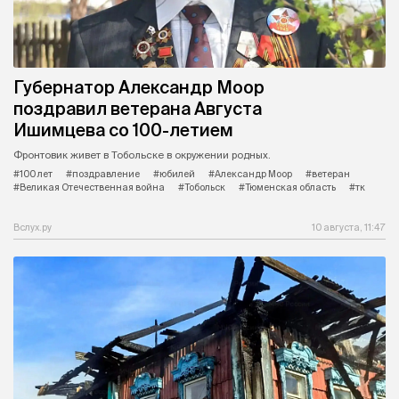
Губернатор Александр Моор
поздравил ветерана Августа
Ишимцева со 100-летием
Фронтовик живет в Тобольске в окружении родных.
#100 лет
#поздравление
#юбилей
#Александр Моор
#ветеран
#Великая Отечественная война
#Тобольск
#Тюменская область
#тк
Вслух.ру
10 августа, 11:47