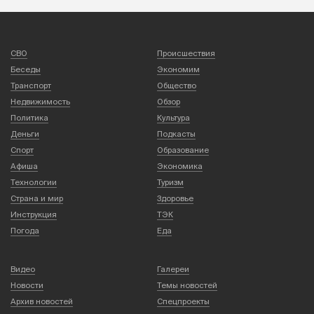
СВО
Происшествия
Беседы
Экономим
Транспорт
Общество
Недвижимость
Обзор
Политика
Культура
Деньги
Подкасты
Спорт
Образование
Афиша
Экономика
Технологии
Туризм
Страна и мир
Здоровье
Инструкция
ТЭК
Погода
Еда
Видео
Галереи
Новости
Темы новостей
Архив новостей
Спецпроекты