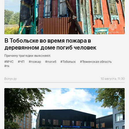
В Тобольске во время пожара в
деревянном доме погиб человек
Причину трагедии выясняют.
#МЧС
#ЧП
#пожар
#погиб
#Тобольск
#Тюменская область
#тк
Вслух.ру
10 августа, 11:30