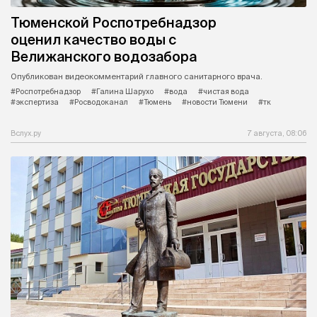
Тюменской Роспотребнадзор
оценил качество воды с
Велижанского водозабора
Опубликован видеокомментарий главного санитарного врача.
#Роспотребнадзор
#Галина Шарухо
#вода
#чистая вода
#экспертиза
#Росводоканал
#Тюмень
#новости Тюмени
#тк
Вслух.ру
7 августа, 08:06