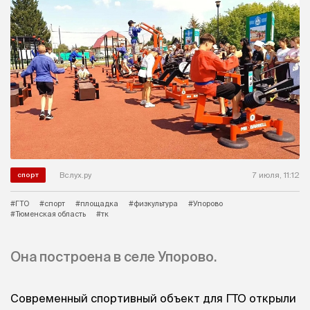
Вслух.ру
7 июля, 11:12
спорт
#ГТО
#спорт
#площадка
#физкультура
#Упорово
#Тюменская область
#тк
Она построена в селе Упорово.
Современный спортивный объект для ГТО открыли