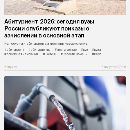
Абитуриент-2026: сегодня вузы
России опубликуют приказы о
зачислении в основной этап
На госуслуги абитуриентам поступит уведомление.
#абитуриент
#абитуриенты
#поступление
#вуз
#вузы
#приемная кампания
#Тюмень
#новости Тюмени
#карт
Вслух.ру
7 августа, 07:49