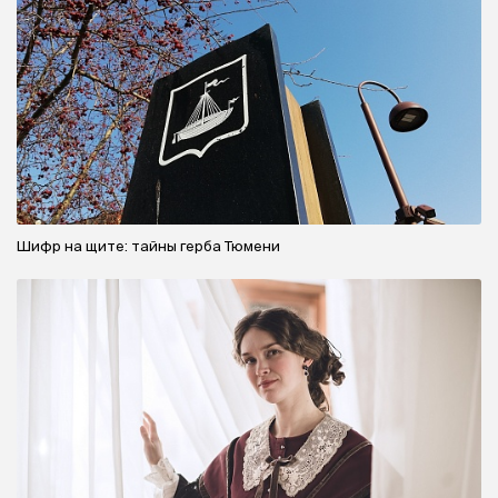
Шифр на щите: тайны герба Тюмени