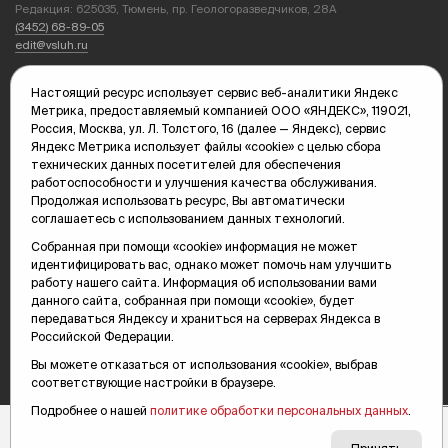
Редакция: 625035, Тюмень, пр. Геологоразведчиков, 28А
(3452) 68-89-05
edit@vsluh.ru
Главный редактор: Панкина Т.Ю.
Настоящий ресурс использует сервис веб-аналитики Яндекс
kika@vsluh.ru
Метрика, предоставляемый компанией ООО «ЯНДЕКС», 119021,
Россия, Москва, ул. Л. Толстого, 16 (далее — Яндекс), сервис
По вопросам рекламы:
Яндекс Метрика использует файлы «cookie» с целью сбора
(3452) 68-89-78
технических данных посетителей для обеспечения
kotovaev@sibinformburo.ru
работоспособности и улучшения качества обслуживания.
mim@vsluh.ru
Продолжая использовать ресурс, Вы автоматически
соглашаетесь с использованием данных технологий.
Собранная при помощи «cookie» информация не может
идентифицировать вас, однако может помочь нам улучшить
работу нашего сайта. Информация об использовании вами
данного сайта, собранная при помощи «cookie», будет
передаваться Яндексу и храниться на серверах Яндекса в
© 2000-2026 Тюменская интернет-газета «Вслух.ру»
Российской Федерации.
16+
Карта сайта
Вы можете отказаться от использования «cookie», выбрав
соответствующие настройки в браузере.
Подробнее о нашей
политике обработки персональных данных
.