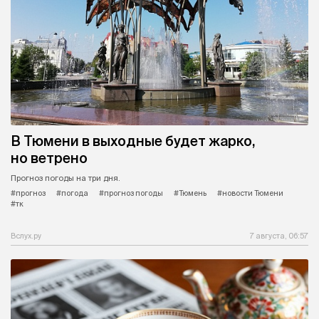
В Тюмени в выходные будет жарко,
но ветрено
Прогноз погоды на три дня.
#прогноз
#погода
#прогноз погоды
#Тюмень
#новости Тюмени
#тк
Вслух.ру
7 августа, 06:57