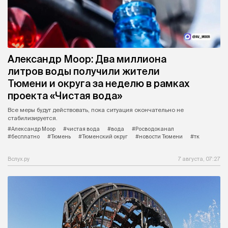
Александр Моор: Два миллиона
литров воды получили жители
Тюмени и округа за неделю в рамках
проекта «Чистая вода»
Все меры будут действовать, пока ситуация окончательно не
стабилизируется.
#Александр Моор
#чистая вода
#вода
#Росводоканал
#бесплатно
#Тюмень
#Тюменский округ
#новости Тюмени
#тк
Вслух.ру
7 августа, 07:27