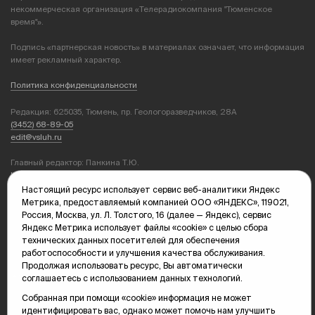
некоммерческая организация «Телерадиокомпания "Тюменское
время"».
Подпись «партнерская новость» в материалах означает, что информация
имеет рекламный характер.
Политика конфиденциальности
Редакция: 625035, Тюмень, пр. Геологоразведчиков, 28А
(3452) 68-89-05
edit@vsluh.ru
Главный редактор: Панкина Т.Ю.
kika@vsluh.ru
Настоящий ресурс использует сервис веб-аналитики Яндекс
По вопросам рекламы:
Метрика, предоставляемый компанией ООО «ЯНДЕКС», 119021,
(3452) 68-89-78
Россия, Москва, ул. Л. Толстого, 16 (далее — Яндекс), сервис
kotovaev@sibinformburo.ru
Яндекс Метрика использует файлы «cookie» с целью сбора
mim@vsluh.ru
технических данных посетителей для обеспечения
работоспособности и улучшения качества обслуживания.
Продолжая использовать ресурс, Вы автоматически
соглашаетесь с использованием данных технологий.
Собранная при помощи «cookie» информация не может
идентифицировать вас, однако может помочь нам улучшить