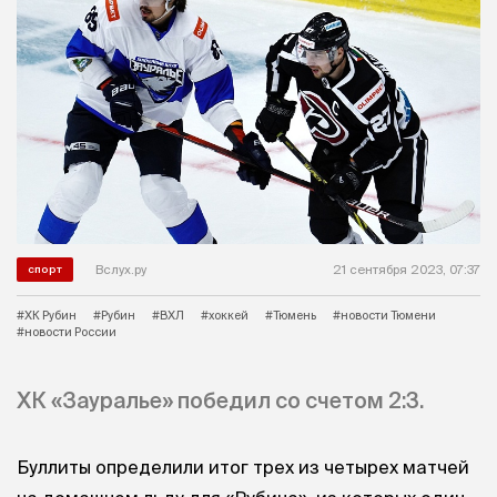
Вслух.ру
21 сентября 2023, 07:37
спорт
#ХК Рубин
#Рубин
#ВХЛ
#хоккей
#Тюмень
#новости Тюмени
#новости России
ХК «Зауралье» победил со счетом 2:3.
Буллиты определили итог трех из четырех матчей