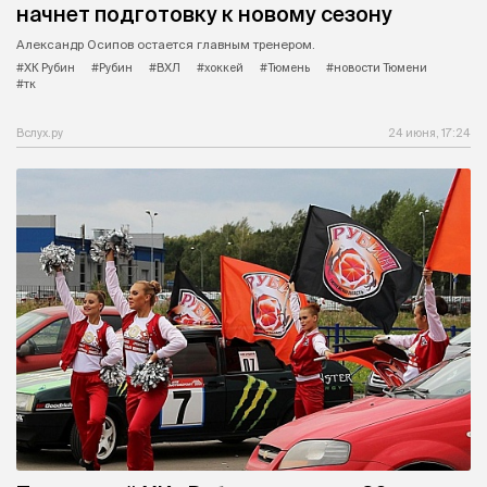
начнет подготовку к новому сезону
Александр Осипов остается главным тренером.
#ХК Рубин
#Рубин
#ВХЛ
#хоккей
#Тюмень
#новости Тюмени
#тк
Вслух.ру
24 июня, 17:24