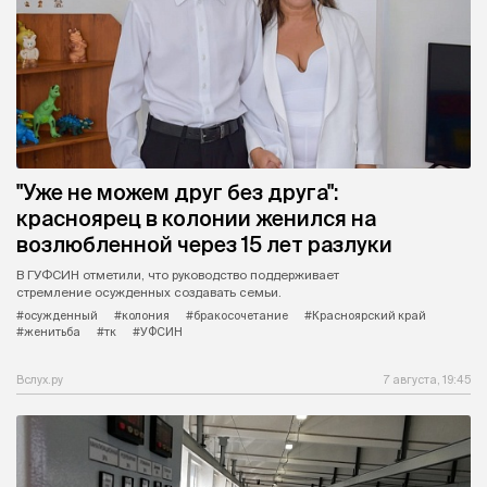
"Уже не можем друг без друга":
красноярец в колонии женился на
возлюбленной через 15 лет разлуки
В ГУФСИН отметили, что руководство поддерживает
стремление осужденных создавать семьи.
#осужденный
#колония
#бракосочетание
#Красноярский край
#женитьба
#тк
#УФСИН
Вслух.ру
7 августа, 19:45