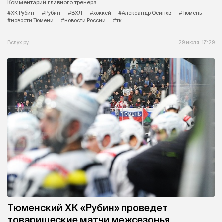
Комментарий главного тренера.
#ХК Рубин
#Рубин
#ВХЛ
#хоккей
#Александр Осипов
#Тюмень
#новости Тюмени
#новости России
#тк
Вслух.ру
29 июля, 17:29
Тюменский ХК «Рубин» проведет
товарищеские матчи межсезонья