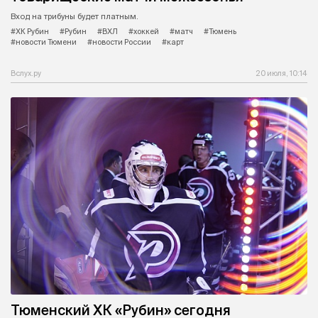
Вход на трибуны будет платным.
#ХК Рубин
#Рубин
#ВХЛ
#хоккей
#матч
#Тюмень
#новости Тюмени
#новости России
#карт
Вслух.ру
20 июля, 10:14
Тюменский ХК «Рубин» сегодня