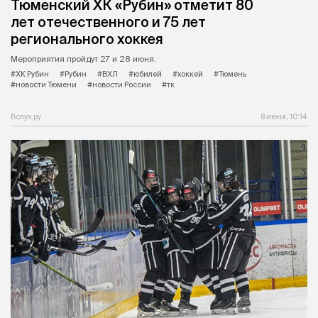
Тюменский ХК «Рубин» отметит 80
лет отечественного и 75 лет
регионального хоккея
Мероприятия пройдут 27 и 28 июня.
#ХК Рубин
#Рубин
#ВХЛ
#юбилей
#хоккей
#Тюмень
#новости Тюмени
#новости России
#тк
Вслух.ру
8 июня, 10:14