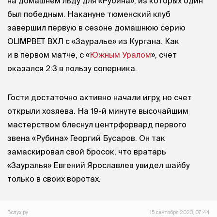
на домашнем льду для «Рубина», из которых один
был победным. Накануне тюменский клуб
завершил первую в сезоне домашнюю серию
OLIMPBET ВХЛ с «Зауралье» из Кургана. Как
и в первом матче, с «
Южным Уралом
», счет
оказался 2:3 в пользу соперника.
Гости достаточно активно начали игру, но счет
открыли хозяева. На 19-й минуте высочайшим
мастерством блеснул центрфорвард первого
звена «Рубина» Георгий Бусаров. Он так
замаскировал свой бросок, что вратарь
«Зауралья» Евгений Ярославлев увидел шайбу
только в своих воротах.
Вслух.ру
15 сентября 2023, 07:44