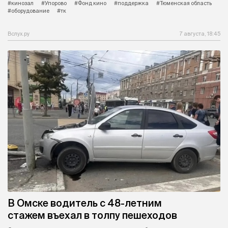
#кинозал
#Упорово
#Фонд кино
#поддержка
#Тюменская область
#оборудование
#тк
Вслух.ру
7 августа, 18:45
В Омске водитель с 48-летним
стажем въехал в толпу пешеходов