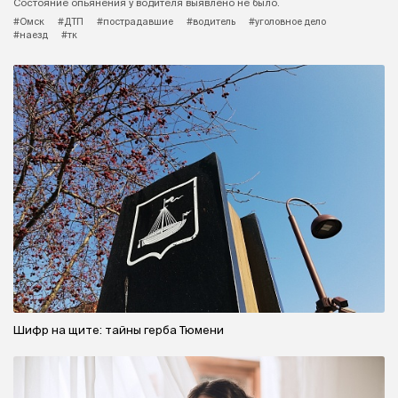
Состояние опьянения у водителя выявлено не было.
#Омск
#ДТП
#пострадавшие
#водитель
#уголовное дело
#наезд
#тк
Шифр на щите: тайны герба Тюмени