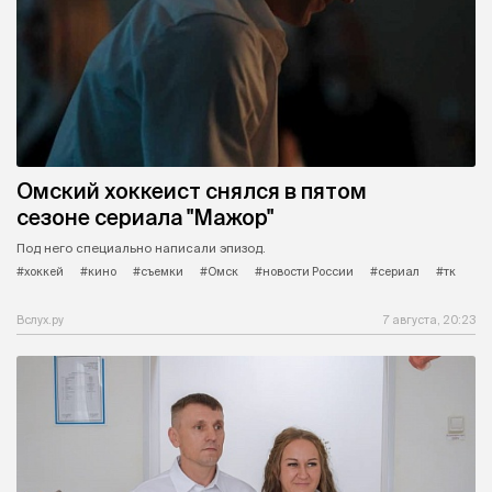
Омский хоккеист снялся в пятом
сезоне сериала "Мажор"
Под него специально написали эпизод.
#хоккей
#кино
#съемки
#Омск
#новости России
#сериал
#тк
Вслух.ру
7 августа, 20:23