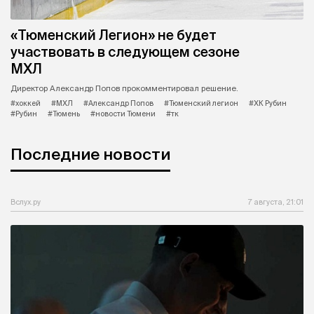
«Тюменский Легион» не будет
участвовать в следующем сезоне
МХЛ
Директор Александр Попов прокомментировал решение.
#хоккей
#МХЛ
#Александр Попов
#Тюменский легион
#ХК Рубин
#Рубин
#Тюмень
#новости Тюмени
#тк
Последние новости
Вслух.ру
7 августа, 21:01