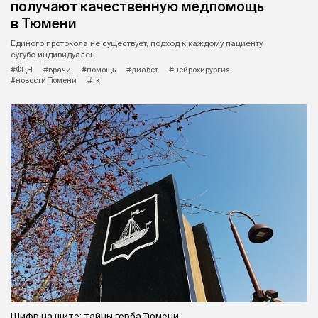
получают качественную медпомощь
в Тюмени
Единого протокола не существует, подход к каждому пациенту
сугубо индивидуален.
#ФЦН
#врачи
#помощь
#диабет
#нейрохирургия
#новости Тюмени
#тк
Шифр на щите: тайны герба Тюмени