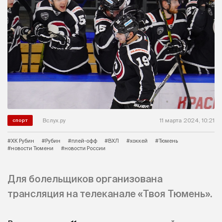
Вслух.ру
11 марта 2024, 10:21
спорт
#ХК Рубин
#Рубин
#плей-офф
#ВХЛ
#хоккей
#Тюмень
#новости Тюмени
#новости России
Для болельщиков организована
трансляция на телеканале «Твоя Тюмень».