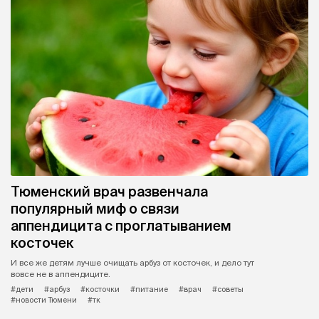
Тюменский врач развенчала
популярный миф о связи
аппендицита с проглатыванием
косточек
И все же детям лучше очищать арбуз от косточек, и дело тут
вовсе не в аппендиците.
#дети
#арбуз
#косточки
#питание
#врач
#советы
#новости Тюмени
#тк