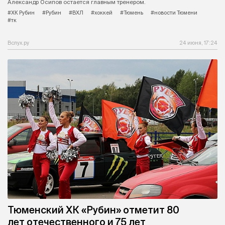
Александр Осипов остается главным тренером.
#ХК Рубин
#Рубин
#ВХЛ
#хоккей
#Тюмень
#новости Тюмени
#тк
Вслух.ру
24 июня, 17:24
Тюменский ХК «Рубин» отметит 80
лет отечественного и 75 лет