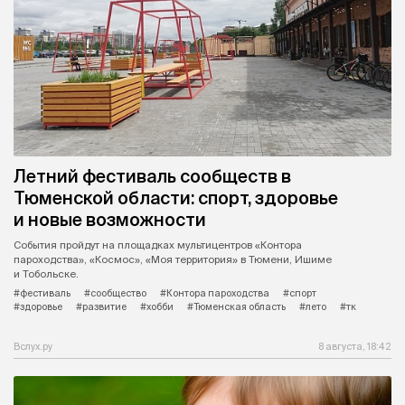
Летний фестиваль сообществ в
Тюменской области: спорт, здоровье
и новые возможности
События пройдут на площадках мультицентров «Контора
пароходства», «Космос», «Моя территория» в Тюмени, Ишиме
и Тобольске.
#фестиваль
#сообщество
#Контора пароходства
#спорт
#здоровье
#развитие
#хобби
#Тюменская область
#лето
#тк
Вслух.ру
8 августа, 18:42