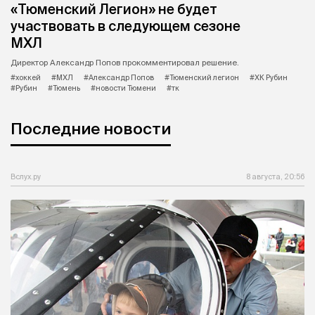
«Тюменский Легион» не будет
участвовать в следующем сезоне
МХЛ
Директор Александр Попов прокомментировал решение.
#хоккей
#МХЛ
#Александр Попов
#Тюменский легион
#ХК Рубин
#Рубин
#Тюмень
#новости Тюмени
#тк
Последние новости
Вслух.ру
8 августа, 20:56