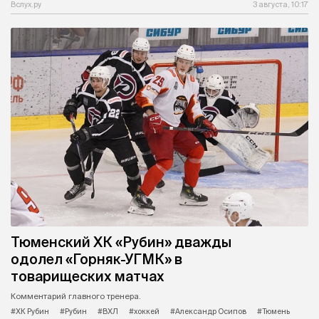
Вслух.ру
3 августа, 10:17
Тюменский ХК «Рубин» дважды
одолел «Горняк-УГМК» в
товарищеских матчах
Комментарий главного тренера.
#ХК Рубин
#Рубин
#ВХЛ
#хоккей
#Александр Осипов
#Тюмень