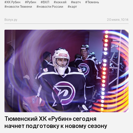
#ХК Рубин
#Рубин
#ВХЛ
#хоккей
#матч
#Тюмень
#новости Тюмени
#новости России
#карт
Вслух.ру
20 июля, 10:14
Тюменский ХК «Рубин» сегодня
начнет подготовку к новому сезону