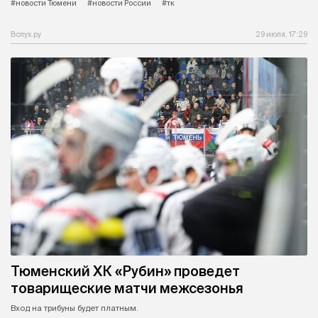
#новости Тюмени
#новости России
#тк
Вслух.ру
29 июля, 17:29
Тюменский ХК «Рубин» проведет
товарищеские матчи межсезонья
Вход на трибуны будет платным.