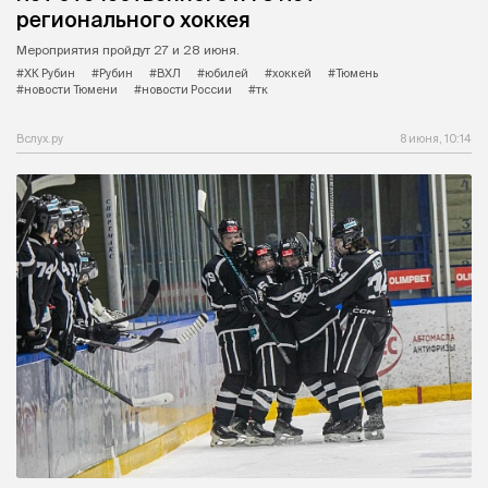
регионального хоккея
Мероприятия пройдут 27 и 28 июня.
#ХК Рубин
#Рубин
#ВХЛ
#юбилей
#хоккей
#Тюмень
#новости Тюмени
#новости России
#тк
Вслух.ру
8 июня, 10:14