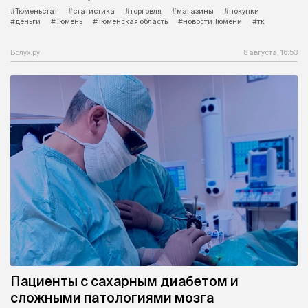
#Тюменьстат
#статистика
#торговля
#магазины
#покупки
#деньги
#Тюмень
#Тюменская область
#новости Тюмени
#тк
Вслух.ру
8 августа, 16:53
Пациенты с сахарным диабетом и
сложными патологиями мозга