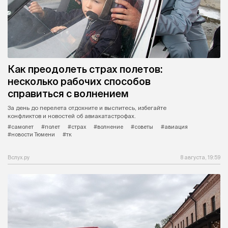
Как преодолеть страх полетов:
несколько рабочих способов
справиться с волнением
За день до перелета отдохните и выспитесь, избегайте
конфликтов и новостей об авиакатастрофах.
#самолет
#полет
#страх
#волнение
#советы
#авиация
#новости Тюмени
#тк
Вслух.ру
8 августа, 19:59