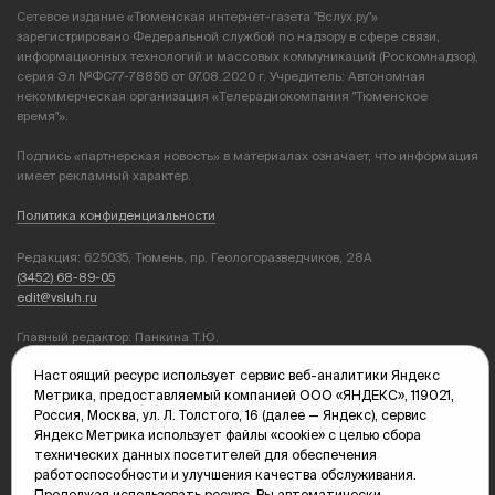
Сетевое издание «Тюменская интернет-газета "Вслух.ру"»
зарегистрировано Федеральной службой по надзору в сфере связи,
информационных технологий и массовых коммуникаций (Роскомнадзор),
серия Эл №ФС77-78856 от 07.08.2020 г. Учредитель: Автономная
некоммерческая организация «Телерадиокомпания "Тюменское
время"».
Подпись «партнерская новость» в материалах означает, что информация
имеет рекламный характер.
Политика конфиденциальности
Редакция: 625035, Тюмень, пр. Геологоразведчиков, 28А
(3452) 68-89-05
edit@vsluh.ru
Главный редактор: Панкина Т.Ю.
kika@vsluh.ru
Настоящий ресурс использует сервис веб-аналитики Яндекс
Метрика, предоставляемый компанией ООО «ЯНДЕКС», 119021,
По вопросам рекламы:
Россия, Москва, ул. Л. Толстого, 16 (далее — Яндекс), сервис
(3452) 68-89-78
Яндекс Метрика использует файлы «cookie» с целью сбора
kotovaev@sibinformburo.ru
технических данных посетителей для обеспечения
mim@vsluh.ru
работоспособности и улучшения качества обслуживания.
Продолжая использовать ресурс, Вы автоматически