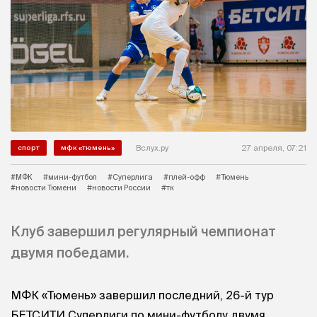
Вслух.ру
27 апреля, 07:21
спорт
мфк «тюмень»
#МФК
#мини-футбол
#Суперлига
#плей-офф
#Тюмень
#новости Тюмени
#новости России
#тк
Клуб завершил регулярный чемпионат
двумя победами.
МФК «Тюмень» завершил последний, 26-й тур
БЕТСИТИ Суперлиги по мини-футболу двумя