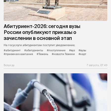
Абитуриент-2026: сегодня вузы
России опубликуют приказы о
зачислении в основной этап
На госуслуги абитуриентам поступит уведомление.
#абитуриент
#абитуриенты
#поступление
#вуз
#вузы
#приемная кампания
#Тюмень
#новости Тюмени
#карт
Вслух.ру
7 августа, 07:49