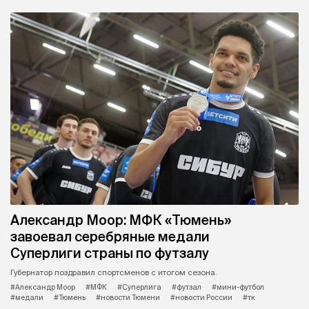
Александр Моор: МФК «Тюмень»
завоевал серебряные медали
Суперлиги страны по футзалу
Губернатор поздравил спортсменов с итогом сезона.
#Александр Моор
#МФК
#Суперлига
#футзал
#мини-футбол
#медали
#Тюмень
#новости Тюмени
#новости России
#тк