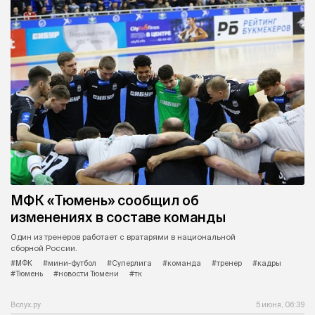
МФК «Тюмень» сообщил об
изменениях в составе команды
Один из тренеров работает с вратарями в национальной
сборной России.
#МФК
#мини-футбол
#Суперлига
#команда
#тренер
#кадры
#Тюмень
#новости Тюмени
#тк
Вслух.ру
5 июня, 06:39