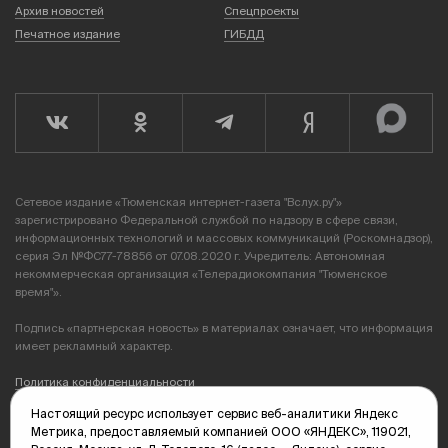
Архив новостей
Спецпроекты
Печатное издание
ГИБДД
Сетевое издание «Тюменская интернет-газета "Вслух.ру"»
зарегистрировано Федеральной службой по надзору в сфере связи,
информационных технологий и массовых коммуникаций (Роскомнадзор),
серия Эл №ФС77-78856 от 07.08.2020 г. Учредитель: Автономная
некоммерческая организация «Телерадиокомпания "Тюменское
время"».
Подпись «партнерская новость» в материалах означает, что информация
имеет рекламный характер.
Политика конфиденциальности
Настоящий ресурс использует сервис веб-аналитики Яндекс
Редакция: 625035, Тюмень, пр. Геологоразведчиков, 28А
Метрика, предоставляемый компанией ООО «ЯНДЕКС», 119021,
(3452) 68-89-05