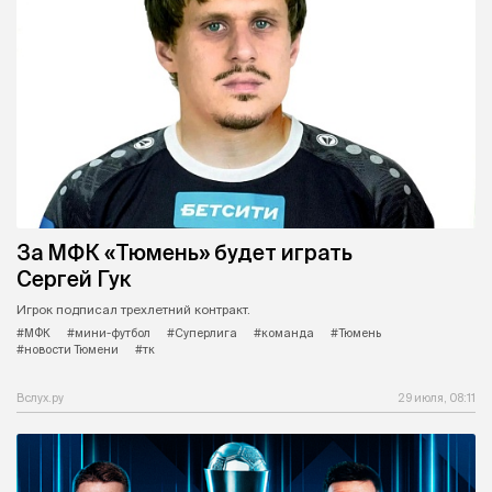
За МФК «Тюмень» будет играть
Сергей Гук
Игрок подписал трехлетний контракт.
#МФК
#мини-футбол
#Суперлига
#команда
#Тюмень
#новости Тюмени
#тк
Вслух.ру
29 июля, 08:11