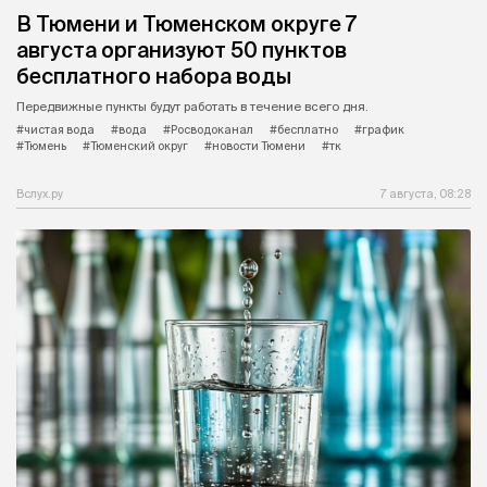
В Тюмени и Тюменском округе 7
августа организуют 50 пунктов
бесплатного набора воды
Передвижные пункты будут работать в течение всего дня.
#чистая вода
#вода
#Росводоканал
#бесплатно
#график
#Тюмень
#Тюменский округ
#новости Тюмени
#тк
Вслух.ру
7 августа, 08:28