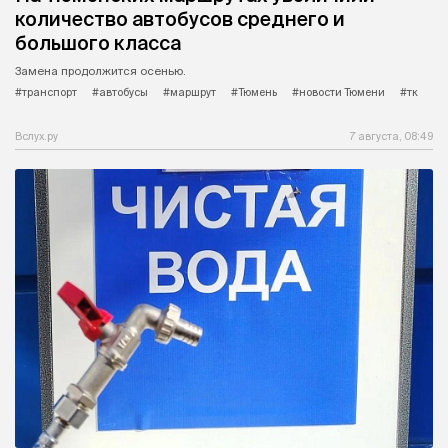
количество автобусов среднего и
большого класса
Замена продолжится осенью.
#транспорт
#автобусы
#маршрут
#Тюмень
#новости Тюмени
#тк
Вслух.ру
7 августа, 08:49