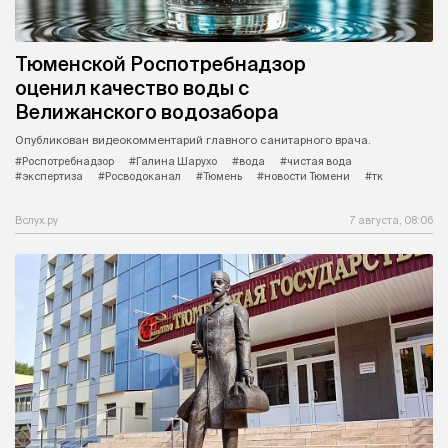
Тюменской Роспотребнадзор
оценил качество воды с
Велижанского водозабора
Опубликован видеокомментарий главного санитарного врача.
#Роспотребнадзор
#Галина Шарухо
#вода
#чистая вода
#экспертиза
#Росводоканал
#Тюмень
#новости Тюмени
#тк
Вслух.ру
7 августа, 08:06