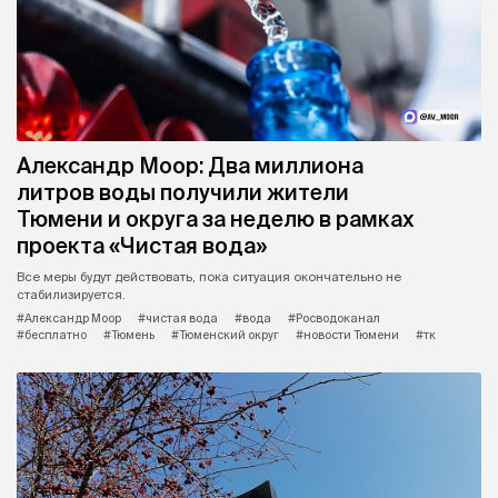
Александр Моор: Два миллиона
литров воды получили жители
Тюмени и округа за неделю в рамках
проекта «Чистая вода»
Все меры будут действовать, пока ситуация окончательно не
стабилизируется.
#Александр Моор
#чистая вода
#вода
#Росводоканал
#бесплатно
#Тюмень
#Тюменский округ
#новости Тюмени
#тк