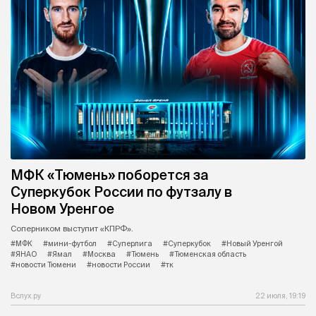
​МФК «Тюмень»​ поборется за
Суперкубок России по футзалу в
Новом Уренгое
Соперником выступит «КПРФ»​.
#МФК
#мини-футбол
#Суперлига
#Суперкубок
#Новый Уренгой
#ЯНАО
#Ямал
#Москва
#Тюмень
#Тюменская область
#новости Тюмени
#новости России
#тк
Вслух.ру
22 июля, 19:19