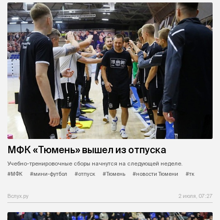
МФК «Тюмень» вышел из отпуска
Учебно-тренировочные сборы начнутся на следующей неделе.
#МФК
#мини-футбол
#отпуск
#Тюмень
#новости Тюмени
#тк
Вслух.ру
2 июля, 07:27