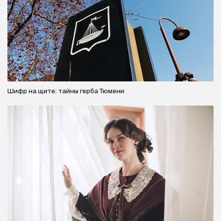
Шифр на щите: тайны герба Тюмени