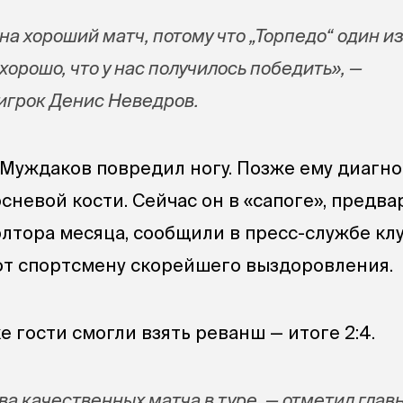
а хороший матч, потому что „Торпедо“ один и
хорошо, что у нас получилось победить», —
игрок Денис Неведров.
 Муждаков повредил ногу. Позже ему диагн
невой кости. Сейчас он в «сапоге», предва
лтора месяца, сообщили в пресс-службе клу
т спортсмену скорейшего выздоровления.
 гости смогли взять реванш — итоге 2:4.
ва качественных матча в туре, — отметил глав