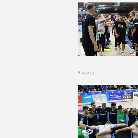
Вслух.ру