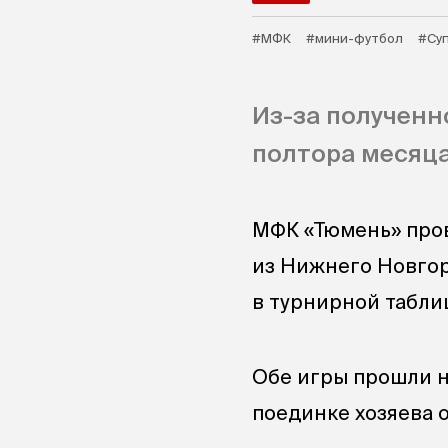
#МФК
#мини-футбол
#Су
Из-за полученн
полтора месяца
МФК «Тюмень» пров
из Нижнего Новгор
в турнирной таблиц
Обе игры прошли н
поединке хозяева о