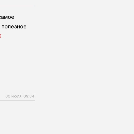
самое
е полезное
X
30 июля, 09:34