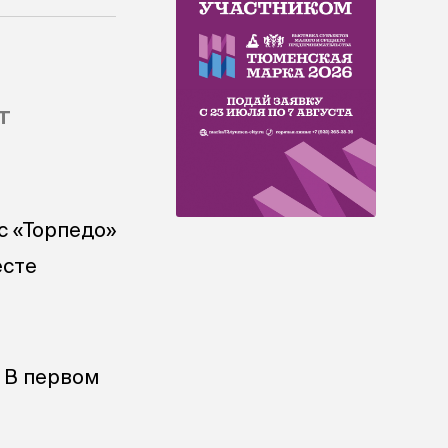
т
с «Торпедо»
есте
 В первом