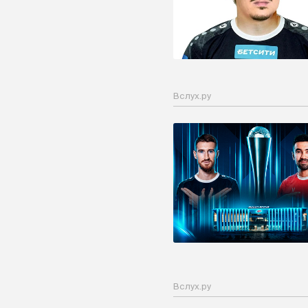
Вслух.ру
Вслух.ру