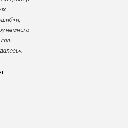
ых
 ошибки,
ру немного
гол.
удалось».
ет