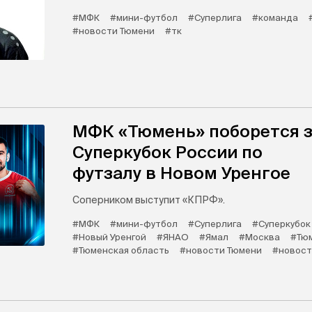
#МФК
#мини-футбол
#Суперлига
#команда
#новости Тюмени
#тк
​МФК «Тюмень»​ поборется 
Суперкубок России по
футзалу в Новом Уренгое
Соперником выступит «КПРФ»​.
#МФК
#мини-футбол
#Суперлига
#Суперкубок
#Новый Уренгой
#ЯНАО
#Ямал
#Москва
#Тю
#Тюменская область
#новости Тюмени
#новост