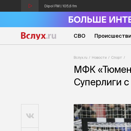
Dipol FM | 105,6 fm
СВО
Происшеств
Вслух.ru
Новости
Спорт
МФК «Тюмень
Суперлиги с