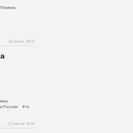
#Тюмень
29 июля, 08:11
за
мень
и России
#тк
22 июля, 19:19