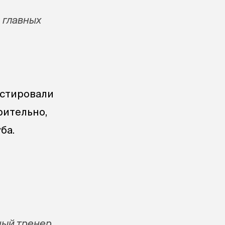
з главных
остировали
рительно,
ба.
ный тренер