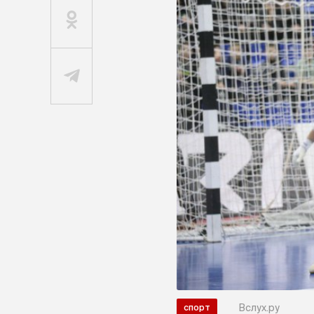
Вслух.ру
спорт