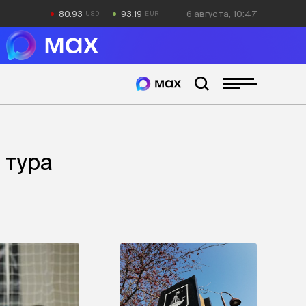
80.93
93.19
6 августа, 10:47
 тура