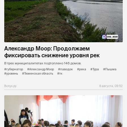
Александр Моор: Продолжаем
фиксировать снижение уровня рек
В трех муниципалитетах подтоплено 146 домов.
#губернатор
#Александр Моор
#паводок
#река
#Тура
#Пышма
#уровень
#Тюменская область
#тк
Вслух.ру
8 августа, 09:52