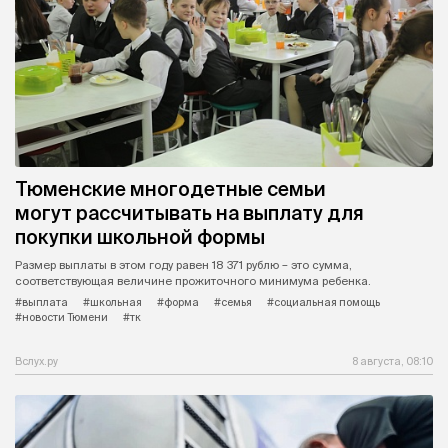
Тюменские многодетные семьи
могут рассчитывать на выплату для
покупки школьной формы
Размер выплаты в этом году равен 18 371 рублю – это сумма,
соответствующая величине прожиточного минимума ребенка.
#выплата
#школьная
#форма
#семья
#социальная помощь
#новости Тюмени
#тк
Вслух.ру
8 августа, 08:10