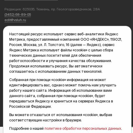
Редакция: 625035, Тюмень, пр. Геологоразведчиков, 28А
(3452) 68-89-05
edit@vsluh.ru
Главный редактор: Панкина Т.Ю.
Настоящий ресурс использует сервис веб-аналитики Яндекс
kika@vsluh.ru
Метрика, предоставляемый компанией ООО «ЯНДЕКС», 119021,
Россия, Москва, ул. Л. Толстого, 16 (далее — Яндекс), сервис
По вопросам рекламы:
Яндекс Метрика использует файлы «cookie» с целью сбора
(3452) 68-89-78
технических данных посетителей для обеспечения
kotovaev@sibinformburo.ru
работоспособности и улучшения качества обслуживания.
mim@vsluh.ru
Продолжая использовать ресурс, Вы автоматически
соглашаетесь с использованием данных технологий.
Собранная при помощи «cookie» информация не может
идентифицировать вас, однако может помочь нам улучшить
работу нашего сайта. Информация об использовании вами
данного сайта, собранная при помощи «cookie», будет
передаваться Яндексу и храниться на серверах Яндекса в
© 2000-2026 Тюменская интернет-газета «Вслух.ру»
Российской Федерации.
16+
Карта сайта
Вы можете отказаться от использования «cookie», выбрав
соответствующие настройки в браузере.
Подробнее о нашей
политике обработки персональных данных
.