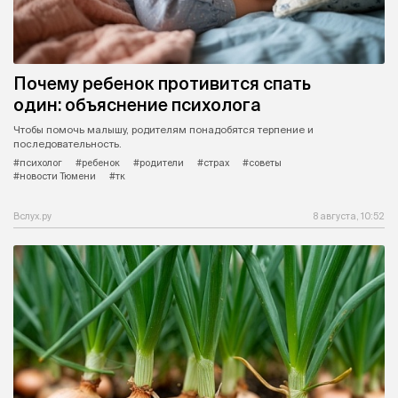
Почему ребенок противится спать
один: объяснение психолога
Чтобы помочь малышу, родителям понадобятся терпение и
последовательность.
#психолог
#ребенок
#родители
#страх
#советы
#новости Тюмени
#тк
Вслух.ру
8 августа, 10:52