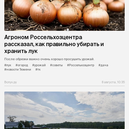
Агроном Россельхозцентра
рассказал, как правильно убирать и
хранить лук
После обрезки важно очень хорошо просушить урожай.
#лук
#огород
#урожай
#советы
#Россельхозцентр
#дача
#новости Тюмени
#тк
Вслух.ру
8 августа, 10:35