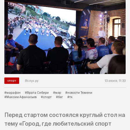
Вслух.ру
13 июня, 11:33
спорт
#марафон
#Врата Сибири
#мэр
#новости Тюмени
#Максим Афанасьев
#спорт
#бег
#тк
Перед стартом состоялся круглый стол на
тему «Город, где любительский спорт