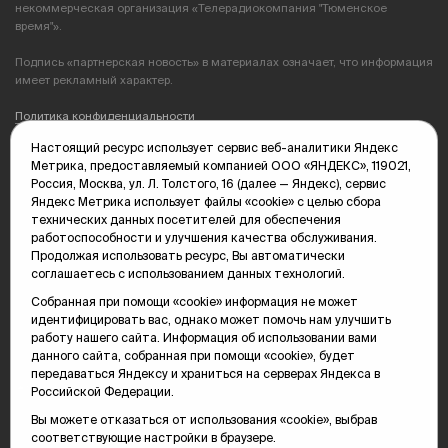
некоммерческая организация «Телерадиокомпания "Тюменское
время"».
Подпись «партнерская новость» в материалах означает, что информация
имеет рекламный характер.
Политика конфиденциальности
Настоящий ресурс использует сервис веб-аналитики Яндекс
Редакция: 625035, Тюмень, пр. Геологоразведчиков, 28А
Метрика, предоставляемый компанией ООО «ЯНДЕКС», 119021,
(3452) 68-89-05
Россия, Москва, ул. Л. Толстого, 16 (далее — Яндекс), сервис
edit@vsluh.ru
Яндекс Метрика использует файлы «cookie» с целью сбора
технических данных посетителей для обеспечения
Главный редактор: Панкина Т.Ю.
работоспособности и улучшения качества обслуживания.
kika@vsluh.ru
Продолжая использовать ресурс, Вы автоматически
соглашаетесь с использованием данных технологий.
По вопросам рекламы:
(3452) 68-89-78
Собранная при помощи «cookie» информация не может
kotovaev@sibinformburo.ru
идентифицировать вас, однако может помочь нам улучшить
mim@vsluh.ru
работу нашего сайта. Информация об использовании вами
данного сайта, собранная при помощи «cookie», будет
передаваться Яндексу и храниться на серверах Яндекса в
Российской Федерации.
Вы можете отказаться от использования «cookie», выбрав
соответствующие настройки в браузере.