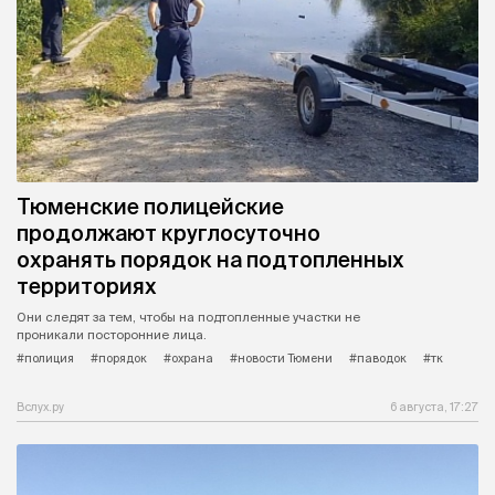
Тюменские полицейские
продолжают круглосуточно
охранять порядок на подтопленных
территориях
Они следят за тем, чтобы на подтопленные участки не
проникали посторонние лица.
#полиция
#порядок
#охрана
#новости Тюмени
#паводок
#тк
Вслух.ру
6 августа, 17:27