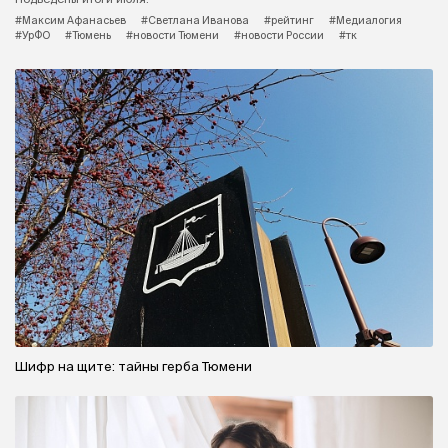
#Максим Афанасьев
#Светлана Иванова
#рейтинг
#Медиалогия
#УрФО
#Тюмень
#новости Тюмени
#новости России
#тк
Шифр на щите: тайны герба Тюмени