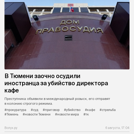
В Тюмени заочно осудили
иностранца за убийство директора
кафе
Преступника объявили в международный розыск, его отправят
в колонию строгого режима.
#прокуратура
#суд
#приговор
#убийство
#кафе
#стрельба
#Тюмень
#новости Тюмени
#новости мира
#тк
Вслух.ру
6 августа, 17:04