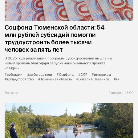
Соцфонд Тюменской области: 54
млн рублей субсидий помогли
трудоустроить более тысячи
человек за пять лет
В 2025 году реализация программ субсидирования вышла на
новый уровень благодаря запуску национального проекта
«Кадры».
#субсидии
#работодатели
#Соцфонд
#СФР
#инвалиды
#трудоустройство
#Тюменская область
#Виталий Левенков
#тк
Вслух.ру
6 августа, 18:00