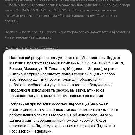
информационных технологий и массовых коммуникаций (Роскомнадзор),
серия Эл №ФС77-78856 от 07.08.2020 г. Учредитель: Автономная
некоммерческая организация «Телерадиокомпания "Тюменское
время"».
Подпись «партнерская новость» в материалах означает, что информация
имеет рекламный характер.
Политика конфиденциальности
Настоящий ресурс использует сервис веб-аналитики Яндекс
Редакция: 625035, Тюмень, пр. Геологоразведчиков, 28А
Метрика, предоставляемый компанией ООО «ЯНДЕКС», 119021,
(3452) 68-89-05
Россия, Москва, ул. Л. Толстого, 16 (далее — Яндекс), сервис
edit@vsluh.ru
Яндекс Метрика использует файлы «cookie» с целью сбора
технических данных посетителей для обеспечения
Главный редактор: Панкина Т.Ю.
работоспособности и улучшения качества обслуживания.
kika@vsluh.ru
Продолжая использовать ресурс, Вы автоматически
соглашаетесь с использованием данных технологий.
По вопросам рекламы:
(3452) 68-89-78
Собранная при помощи «cookie» информация не может
kotovaev@sibinformburo.ru
идентифицировать вас, однако может помочь нам улучшить
mim@vsluh.ru
работу нашего сайта. Информация об использовании вами
данного сайта, собранная при помощи «cookie», будет
передаваться Яндексу и храниться на серверах Яндекса в
Российской Федерации.