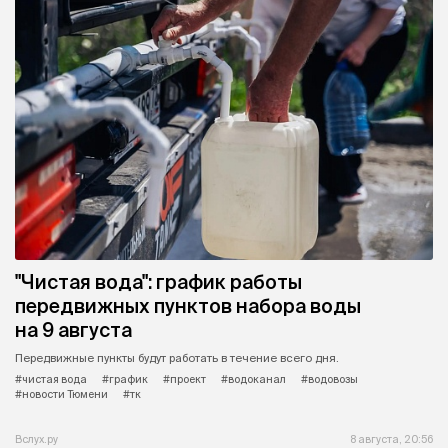
"Чистая вода": график работы
передвижных пунктов набора воды
на 9 августа
Передвижные пункты будут работать в течение всего дня.
#чистая вода
#график
#проект
#водоканал
#водовозы
#новости Тюмени
#тк
Вслух.ру
8 августа, 20:56