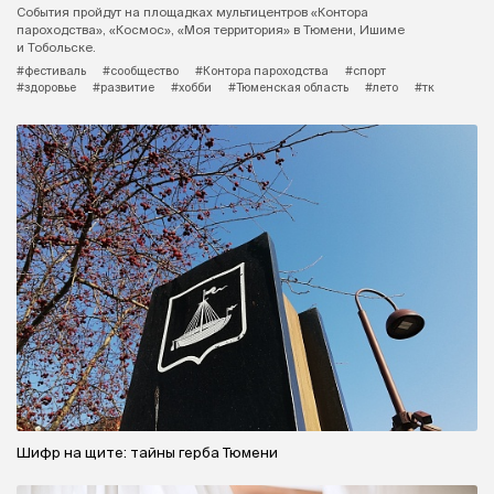
События пройдут на площадках мультицентров «Контора
пароходства», «Космос», «Моя территория» в Тюмени, Ишиме
и Тобольске.
#фестиваль
#сообщество
#Контора пароходства
#спорт
#здоровье
#развитие
#хобби
#Тюменская область
#лето
#тк
Шифр на щите: тайны герба Тюмени