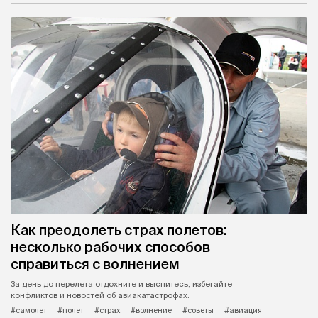
Как преодолеть страх полетов:
несколько рабочих способов
справиться с волнением
За день до перелета отдохните и выспитесь, избегайте
конфликтов и новостей об авиакатастрофах.
#самолет
#полет
#страх
#волнение
#советы
#авиация