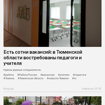
Есть сотни вакансий: в Тюменской
области востребованы педагоги и
учителя
Нужны разные специалисты.
#работа
#Работа России
#вакансии
#учителя
#педагоги
#Тюмень
#Тюменская область
#новости Тюмени
#тк
Вслух.ру
9 августа, 07:07