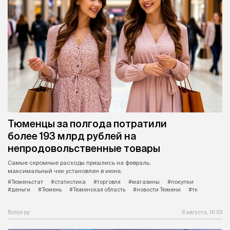
Тюменцы за полгода потратили
более 193 млрд рублей на
непродовольственные товары
Самые скромные расходы пришлись на февраль,
максимальный чек установлен в июне.
#Тюменьстат
#статистика
#торговля
#магазины
#покупки
#деньги
#Тюмень
#Тюменская область
#новости Тюмени
#тк
Вслух.ру
8 августа, 16:53