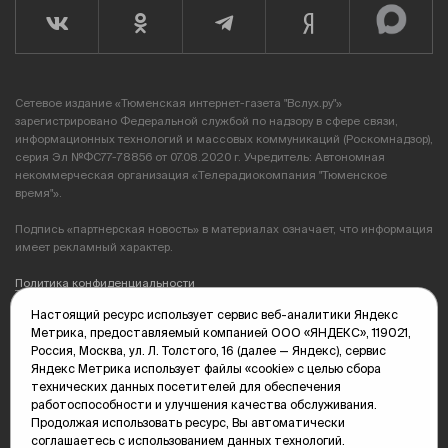
Сетевое издание «Тюменская интернет-газета "Вслух.ру"»
зарегистрировано Федеральной службой по надзору в сфере связи,
информационных технологий и массовых коммуникаций (Роскомнадзор),
серия Эл №ФС77-78856 от 07.08.2020 г. Учредитель: Автономная
некоммерческая организация «Телерадиокомпания "Тюменское
время"».
Подпись «партнерская новость» в материалах означает, что информация
имеет рекламный характер.
Политика конфиденциальности
Настоящий ресурс использует сервис веб-аналитики Яндекс
Редакция: 625035, Тюмень, пр. Геологоразведчиков, 28А
Метрика, предоставляемый компанией ООО «ЯНДЕКС», 119021,
(3452) 68-89-05
Россия, Москва, ул. Л. Толстого, 16 (далее — Яндекс), сервис
edit@vsluh.ru
Яндекс Метрика использует файлы «cookie» с целью сбора
технических данных посетителей для обеспечения
Главный редактор: Панкина Т.Ю.
работоспособности и улучшения качества обслуживания.
kika@vsluh.ru
Продолжая использовать ресурс, Вы автоматически
соглашаетесь с использованием данных технологий.
По вопросам рекламы: