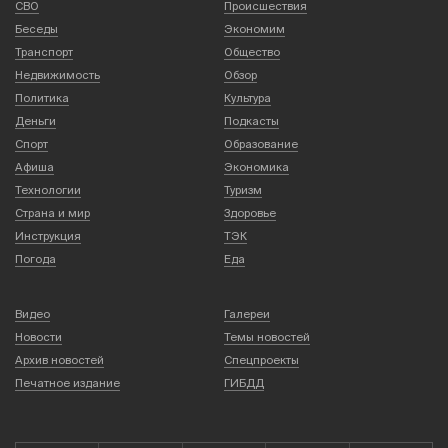
СВО
Происшествия
Беседы
Экономим
Транспорт
Общество
Недвижимость
Обзор
Политика
Культура
Деньги
Подкасты
Спорт
Образование
Афиша
Экономика
Технологии
Туризм
Страна и мир
Здоровье
Инструкция
ТЭК
Погода
Еда
Видео
Галереи
Новости
Темы новостей
Архив новостей
Спецпроекты
Печатное издание
ГИБДД