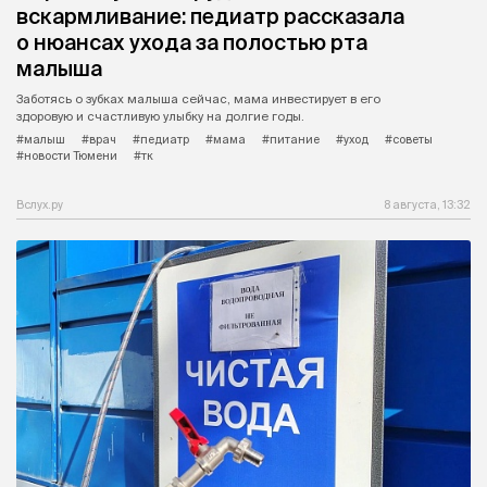
вскармливание: педиатр рассказала
о нюансах ухода за полостью рта
малыша
Заботясь о зубках малыша сейчас, мама инвестирует в его
здоровую и счастливую улыбку на долгие годы.
#малыш
#врач
#педиатр
#мама
#питание
#уход
#советы
#новости Тюмени
#тк
Вслух.ру
8 августа, 13:32