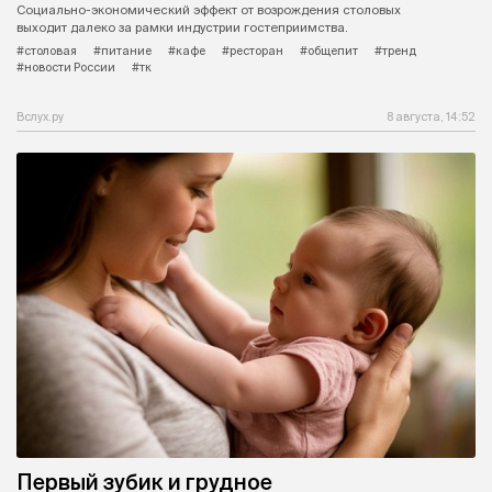
Социально-экономический эффект от возрождения столовых
выходит далеко за рамки индустрии гостеприимства.
#столовая
#питание
#кафе
#ресторан
#общепит
#тренд
#новости России
#тк
Вслух.ру
8 августа, 14:52
Первый зубик и грудное