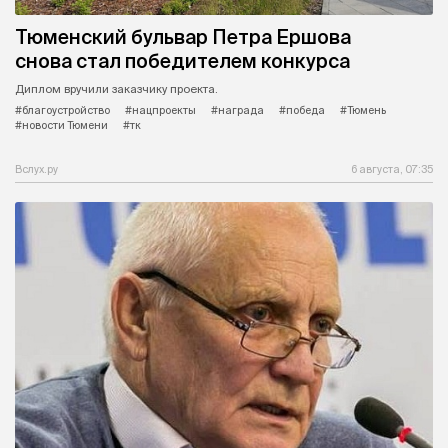
Тюменский бульвар Петра Ершова
снова стал победителем конкурса
Диплом вручили заказчику проекта.
#благоустройство
#нацпроекты
#награда
#победа
#Тюмень
#новости Тюмени
#тк
Вслух.ру
6 августа, 07:35