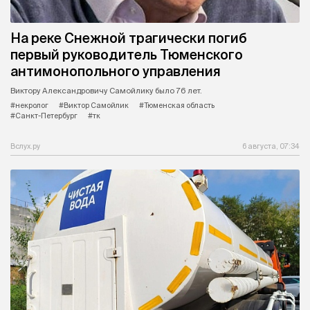
На реке Снежной трагически погиб
первый руководитель Тюменского
антимонопольного управления
Виктору Александровичу Самойлику было 76 лет.
#некролог
#Виктор Самойлик
#Тюменская область
#Санкт-Петербург
#тк
Вслух.ру
6 августа, 07:34