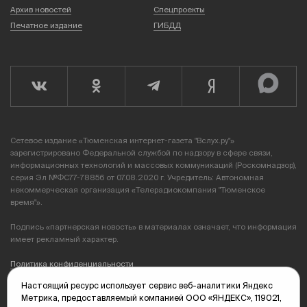
Архив новостей
Спецпроекты
Печатное издание
ГИБДД
Сетевое издание «Тюменская интернет-газета "Вслух.ру"»
зарегистрировано Федеральной службой по надзору в сфере связи,
информационных технологий и массовых коммуникаций (Роскомнадзор),
серия Эл №ФС77-78856 от 07.08.2020 г. Учредитель: Автономная
некоммерческая организация «Телерадиокомпания "Тюменское
время"».
Подпись «партнерская новость» в материалах означает, что информация
имеет рекламный характер.
Политика конфиденциальности
Настоящий ресурс использует сервис веб-аналитики Яндекс
Редакция: 625035, Тюмень, пр. Геологоразведчиков, 28А
Метрика, предоставляемый компанией ООО «ЯНДЕКС», 119021,
(3452) 68-89-05