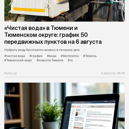
«Чистая вода» в Тюмени и
Тюменском округе: график 50
передвижных пунктов на 6 августа
Набрать воду бесплатно можно в течение дня.
#чистая вода
#график
#вода
#бесплатно
#Тюмень
#Тюменский округ
#новости Тюмени
#тк
Вслух.ру
6 августа, 06:59