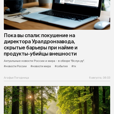
Пока вы спали: покушение на
директора Уралдронзавода,
скрытые барьеры при найме и
продукты-убийцы внешности
Актуальные новости России и мира - в обзоре "Вслух.ру".
#новости России
#новости мира
#события
#тк
Агафья Погодница
6 августа, 06:03