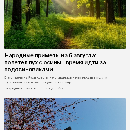
Народные приметы на 6 августа:
полетел пух с осины - время идти за
подосиновиками
В этот день на Руси крестьяне старались не выезжать в поля и
луга, иначе там может случиться пожар.
#народные приметы
#погода
#тк